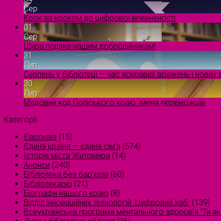
Сер
Крок за кроком до цифрової впевненості
01
Сер
Щира подяка нашим добродійникам!
31
Лип
Серпень у бібліотеці — час яскравих вражень і нових в
30
Лип
Медовий код Поліського краю: імена переможців
Категорії
Євроквіз
(15)
Єдина країна — єдина сім’я
(574)
Історія міста Житомира
(14)
Анонси
(240)
Бібліотека без бар'єрів
(60)
Бібліотекарю
(21)
Біографи нашого краю
(8)
Відділ інноваційних технологій. Цифровий хаб.
(139)
Всеукраїнська програма ментального здоров'я "Ти як