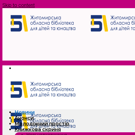
Skip to content
Новини
Анонси
Молодіжний простір
Книжкова скриня