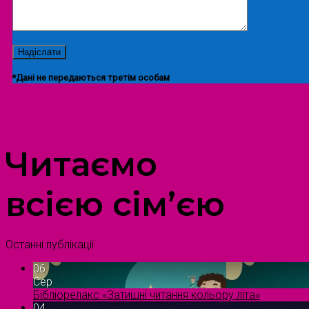
*Дані не передаються третім особам
ПРОСТІР ДОЗВІЛЛЯ ДІТЕЙ ТА ДОРОСЛИХ
Читаємо
всією сім’єю
Останні публікації
06
Сер
Бібліорелакс «Затишні читання кольору літа»
04