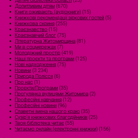
Дитячі бібліотеки області
(25)
Допитливим дітям
(670)
Книги оживають (аудіокниги)
(15)
Книжкові рекомендації зіркових гостей
(5)
Книжкова скриня
(255)
Краєзнавство
(15)
Краєзнавчий блог
(75)
Літературна Житомирщина
(81)
Ми в соцмережах
(7)
Молодіжний простір
(419)
Наші проєкти та програми
(125)
Нові надходження
(75)
Новини
(3 234)
Природа Полісся
(6)
Про нас
(1)
Проєкти/Програми
(35)
Прогулянка вулицями Житомира
(2)
Професійні навчання
(12)
Професійні новини
(96)
Славетні імена нашого краю
(35)
Сузірʼя книжкових благодійників
(25)
Твоя бібліотека читає
(55)
Читаємо онлайн (електронні книжки)
(156)