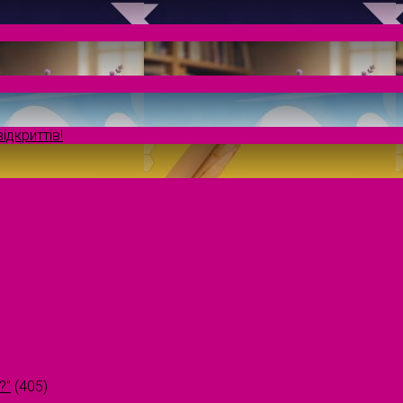
ідкриттів!
?"
(405)