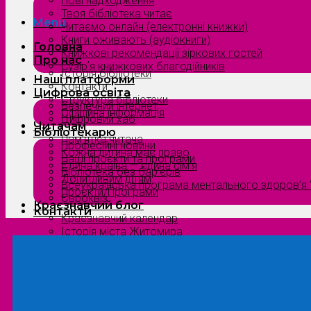
Нові надходження
Твоя бібліотека читає
Menu
Читаємо онлайн (електронні книжки)
Книги оживають (аудіокниги)
Головна
Книжкові рекомендації зіркових гостей
Про нас
Сузірʼя книжкових благодійників
Історія бібліотеки
Наші платформи
Контакти
Цифрова освіта
Структура бібліотеки
Безпечний інтернет
Офіційна інформація
Цифровий хаб
Читачам
Бібліотекарю
Пам’ятка читача
Професійні новини
Кожна дитина має право
Наші проєкти та програми
Єдина країна — єдина сім’я
Бібліотека без бар’єрів
Допитливим дітям
Всеукраїнська програма ментального здоров’я “
Проєкти/Програми
Євроквіз
Краєзнавчий блог
Контакти
Краєзнавчий календар
Історія міста Житомира
Біографи нашого краю
Природа Полісся
Літературна Житомирщина
Славетні імена нашого краю
Menu