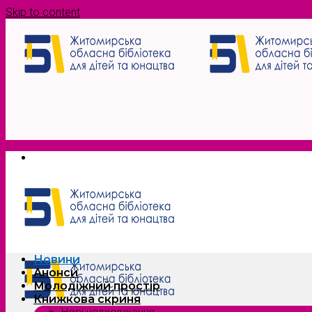
Skip to content
Новини
Анонси
Молодіжний простір
Книжкова скриня