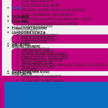
Нові надходження
Твоя бібліотека читає
Menu
Читаємо онлайн (електронні книжки)
Книги оживають (аудіокниги)
Головна
Книжкові рекомендації зіркових гостей
Про нас
Сузірʼя книжкових благодійників
Історія бібліотеки
Наші платформи
Контакти
Цифрова освіта
Структура бібліотеки
Безпечний інтернет
Офіційна інформація
Цифровий хаб
Читачам
Бібліотекарю
Пам’ятка читача
Професійні новини
Кожна дитина має право
Наші проєкти та програми
Єдина країна — єдина сім’я
Бібліотека без бар’єрів
Допитливим дітям
Всеукраїнська програма ментального здоров’я “
Проєкти/Програми
Євроквіз
Краєзнавчий блог
Контакти
Краєзнавчий календар
Історія міста Житомира
Біографи нашого краю
Природа Полісся
Літературна Житомирщина
Славетні імена нашого краю
Menu