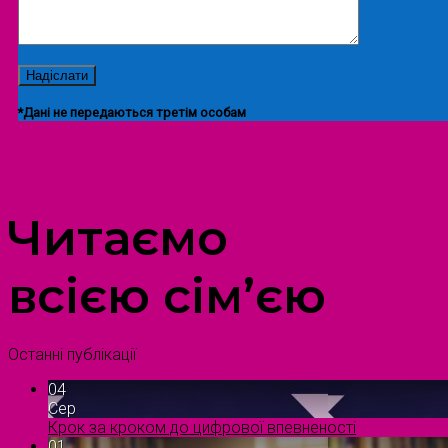
*Дані не передаються третім особам
ПРОСТІР ДОЗВІЛЛЯ ДІТЕЙ ТА ДОРОСЛИХ
Читаємо
всією сім’єю
Останні публікації
04
Сер
Крок за кроком до цифрової впевненості
01