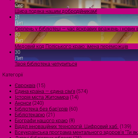
Сер
Щира подяка нашим добродійникам!
31
Лип
Серпень у бібліотеці — час яскравих вражень і нових в
30
Лип
Медовий код Поліського краю: імена переможців
30
Лип
Твоя бібліотека чепуриться
Категорії
Євроквіз
(15)
Єдина країна — єдина сім’я
(574)
Історія міста Житомира
(14)
Анонси
(240)
Бібліотека без бар'єрів
(60)
Бібліотекарю
(21)
Біографи нашого краю
(8)
Відділ інноваційних технологій. Цифровий хаб.
(139)
Всеукраїнська програма ментального здоров'я "Ти як