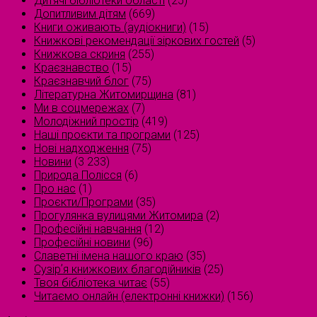
Дитячі бібліотеки області
(25)
Допитливим дітям
(669)
Книги оживають (аудіокниги)
(15)
Книжкові рекомендації зіркових гостей
(5)
Книжкова скриня
(255)
Краєзнавство
(15)
Краєзнавчий блог
(75)
Літературна Житомирщина
(81)
Ми в соцмережах
(7)
Молодіжний простір
(419)
Наші проєкти та програми
(125)
Нові надходження
(75)
Новини
(3 233)
Природа Полісся
(6)
Про нас
(1)
Проєкти/Програми
(35)
Прогулянка вулицями Житомира
(2)
Професійні навчання
(12)
Професійні новини
(96)
Славетні імена нашого краю
(35)
Сузірʼя книжкових благодійників
(25)
Твоя бібліотека читає
(55)
Читаємо онлайн (електронні книжки)
(156)