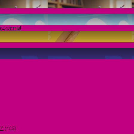
ідкриттів!
?"
(405)