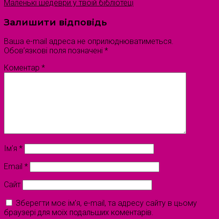
Маленькі шедеври у твоїй бібліотеці
Залишити відповідь
Ваша e-mail адреса не оприлюднюватиметься.
Обов’язкові поля позначені
*
Коментар
*
Ім'я
*
Email
*
Сайт
Зберегти моє ім'я, e-mail, та адресу сайту в цьому
браузері для моїх подальших коментарів.