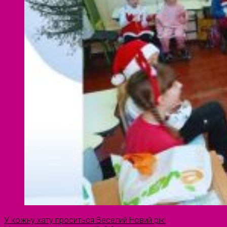
У кожну хату проситься Веселий Новий рік!