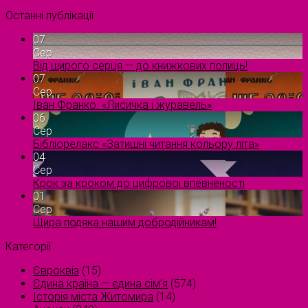
Останні публікації
07
Сер
Від щирого серця — до книжкових полиць!
07
Сер
Іван Франко. «Лисичка і журавель»
06
Сер
Бібліорелакс «Затишні читання кольору літа»
04
Сер
Крок за кроком до цифрової впевненості
01
Сер
Щира подяка нашим добродійникам!
Категорії
Євроквіз
(15)
Єдина країна — єдина сім’я
(574)
Історія міста Житомира
(14)