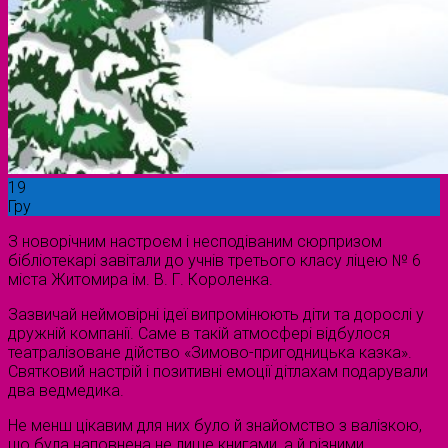
19
Гру
З новорічним настроєм і несподіваним сюрпризом
бібліотекарі завітали до учнів третього класу ліцею № 6
міста Житомира ім. В. Г. Короленка.
Зазвичай неймовірні ідеї випромінюють діти та дорослі у
дружній компанії. Саме в такій атмосфері відбулося
театралізоване дійство «Зимово-пригодницька казка».
Святковий настрій і позитивні емоції дітлахам подарували
два ведмедика.
Не менш цікавим для них було й знайомство з валізкою,
що була наповнена не лише книгами, а й різними