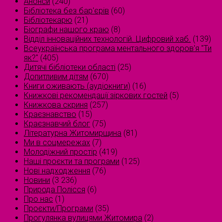
Анонси
(240)
Бібліотека без бар'єрів
(60)
Бібліотекарю
(21)
Біографи нашого краю
(8)
Відділ інноваційних технологій. Цифровий хаб.
(139)
Всеукраїнська програма ментального здоров'я "Ти
як?"
(405)
Дитячі бібліотеки області
(25)
Допитливим дітям
(670)
Книги оживають (аудіокниги)
(16)
Книжкові рекомендації зіркових гостей
(5)
Книжкова скриня
(257)
Краєзнавство
(15)
Краєзнавчий блог
(75)
Літературна Житомирщина
(81)
Ми в соцмережах
(7)
Молодіжний простір
(419)
Наші проєкти та програми
(125)
Нові надходження
(76)
Новини
(3 236)
Природа Полісся
(6)
Про нас
(1)
Проєкти/Програми
(35)
Прогулянка вулицями Житомира
(2)