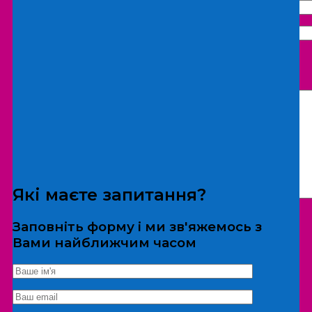
Що бажаєте замовити:
Екскурсія
Локація
Які маєте запитання?
Заповніть форму і ми зв'яжемось з
Вами найближчим часом
*Дані не передаються третім особам
Екскурсія/локація