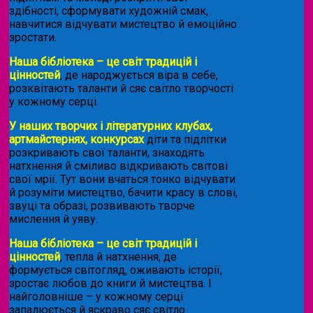
здібності, сформувати художній смак,
навчитися відчувати мистецтво й емоційно
зростати.
Наша бібліотека – це світ традицій і
цінностей
, де народжується віра в себе,
розквітають таланти й сяє світло творчості
у кожному серці.
У наших творчих і літературних клубах,
артмайстернях, конкурсах
діти та підлітки
розкривають свої таланти, знаходять
натхнення й сміливо відкривають світові
свої мрії. Тут вони вчаться тонко відчувати
й розуміти мистецтво, бачити красу в слові,
звуці та образі, розвивають творче
мислення й уяву.
Наша бібліотека – це світ традицій і
цінностей
, тепла й натхнення, де
формується світогляд, оживають історії,
зростає любов до книги й мистецтва. І
найголовніше – у кожному серці
запалюється й яскраво сяє світло