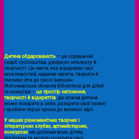
Дитяча обдарованість
–
це справжній
скарб суспільства, джерело інтелекту й
творчості. Це магія, яка відкриває світ
можливостей, надихає мріяти, творити й
сміливо йти до своїх вершин.
Житомирська обласна бібліотека для дітей
та юнацтва –
це простір натхнення,
творчості й відкриттів
, де кожна дитина
може повірити в себе, розкрити свій талант
і зробити перші кроки до великої мрії.
У наших різноманітних творчих і
літературних клубах, артмайстернях,
конкурсах
ми допомагаємо дітям,
підліткам та молоді розкрити свої