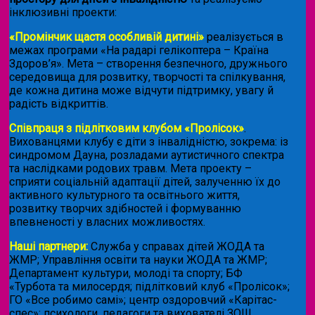
інклюзивні проекти:
«Промінчик щастя особливій дитині»
реалізується в
межах програми «На радарі гелікоптера – Країна
Здоров’я». Мета – створення безпечного, дружнього
середовища для розвитку, творчості та спілкування,
де кожна дитина може відчути підтримку, увагу й
радість відкриттів.
Співпраця з підлітковим клубом «Пролісок»
.
Вихованцями клубу є діти з інвалідністю, зокрема: із
синдромом Дауна, розладами аутистичного спектра
та наслідками родових травм. Мета проекту –
сприяти соціальній адаптації дітей, залученню їх до
активного культурного та освітнього життя,
розвитку творчих здібностей і формуванню
впевненості у власних можливостях.
Наші партнери:
Служба у справах дітей ЖОДА та
ЖМР; Управління освіти та науки ЖОДА та ЖМР;
Департамент культури, молоді та спорту; БФ
«Турбота та милосердя; підлітковий клуб «Пролісок»;
ГО «Все робимо самі»; центр оздоровчий «Карітас-
спес»;
психологи, педагоги та вихователі ЗОШ.