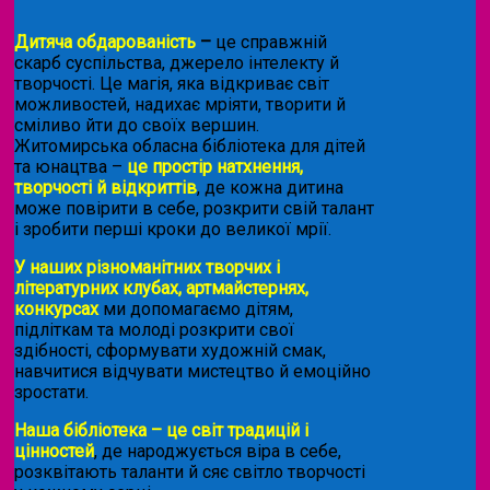
Дитяча обдарованість
–
це справжній
скарб суспільства, джерело інтелекту й
творчості. Це магія, яка відкриває світ
можливостей, надихає мріяти, творити й
сміливо йти до своїх вершин.
Житомирська обласна бібліотека для дітей
та юнацтва –
це простір натхнення,
творчості й відкриттів
, де кожна дитина
може повірити в себе, розкрити свій талант
і зробити перші кроки до великої мрії.
У наших різноманітних творчих і
літературних клубах, артмайстернях,
конкурсах
ми допомагаємо дітям,
підліткам та молоді розкрити свої
здібності, сформувати художній смак,
навчитися відчувати мистецтво й емоційно
зростати.
Наша бібліотека – це світ традицій і
цінностей
, де народжується віра в себе,
розквітають таланти й сяє світло творчості