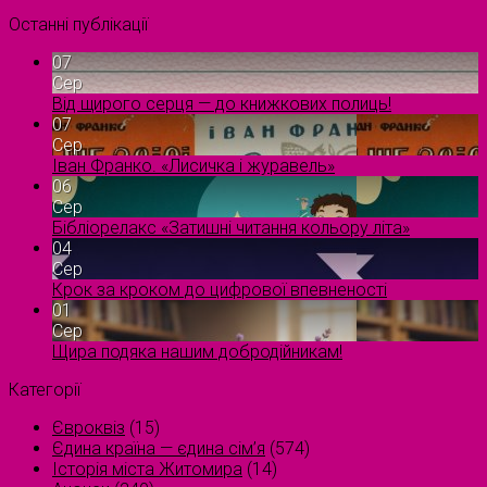
Останні публікації
07
Сер
Від щирого серця — до книжкових полиць!
07
Сер
Іван Франко. «Лисичка і журавель»
06
Сер
Бібліорелакс «Затишні читання кольору літа»
04
Сер
Крок за кроком до цифрової впевненості
01
Сер
Щира подяка нашим добродійникам!
Категорії
Євроквіз
(15)
Єдина країна — єдина сім’я
(574)
Історія міста Житомира
(14)