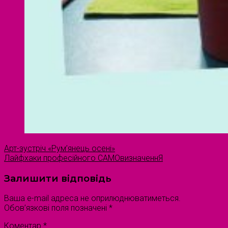
Арт-зустріч «Рум’янець осені»
Лайфхаки професійного САМОвизначеннЯ
Залишити відповідь
Ваша e-mail адреса не оприлюднюватиметься.
Обов’язкові поля позначені
*
Коментар
*