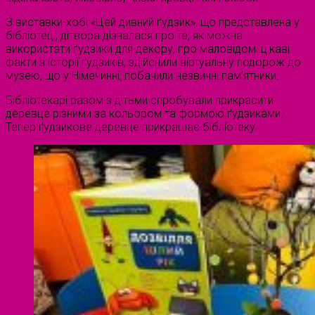
З виставки-хобі «Цей дивний ґудзик», що представлена у
бібліотеці, дітвора дізналася про те, як можна
використати ґудзики для декору, про маловідомі цікаві
факти з історії ґудзиків, здійснили віртуальну подорож до
музею, що у Німечинні, побачили незвичні пам’ятники.
Бібліотекарі разом з дітьми спробували прикрасити
деревце різними за кольором та формою ґудзиками.
Тепер ґудзикове деревце прикрашає бібліотеку.