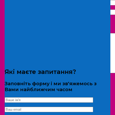
Що бажаєте замовити:
Екскурсія
Локація
Які маєте запитання?
Заповніть форму і ми зв'яжемось з
Вами найближчим часом
*Дані не передаються третім особам
Екскурсія/локація