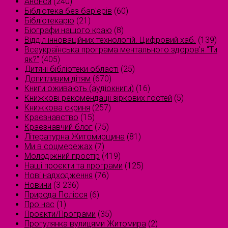
Анонси
(240)
Бібліотека без бар'єрів
(60)
Бібліотекарю
(21)
Біографи нашого краю
(8)
Відділ інноваційних технологій. Цифровий хаб.
(139)
Всеукраїнська програма ментального здоров'я "Ти
як?"
(405)
Дитячі бібліотеки області
(25)
Допитливим дітям
(670)
Книги оживають (аудіокниги)
(16)
Книжкові рекомендації зіркових гостей
(5)
Книжкова скриня
(257)
Краєзнавство
(15)
Краєзнавчий блог
(75)
Літературна Житомирщина
(81)
Ми в соцмережах
(7)
Молодіжний простір
(419)
Наші проєкти та програми
(125)
Нові надходження
(76)
Новини
(3 236)
Природа Полісся
(6)
Про нас
(1)
Проєкти/Програми
(35)
Прогулянка вулицями Житомира
(2)