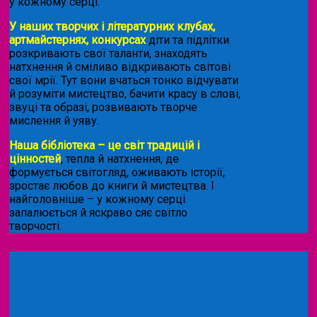
у кожному серці.
У наших творчих і літературних клубах,
артмайстернях, конкурсах
діти та підлітки
розкривають свої таланти, знаходять
натхнення й сміливо відкривають світові
свої мрії. Тут вони вчаться тонко відчувати
й розуміти мистецтво, бачити красу в слові,
звуці та образі, розвивають творче
мислення й уяву.
Наша бібліотека – це світ традицій і
цінностей
, тепла й натхнення, де
формується світогляд, оживають історії,
зростає любов до книги й мистецтва. І
найголовніше – у кожному серці
запалюється й яскраво сяє світло
творчості.