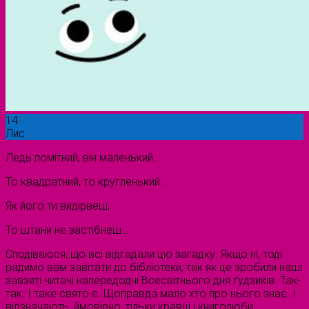
14
Лис
Ледь помітний, він маленький…
То квадратний, то кругленький…
Як його ти видірвеш,
То штани не застібнеш…
Сподіваюся, що всі відгадали цю загадку. Якщо ні, тоді
радимо вам завітати до бібліотеки, так як це зробили наші
завзяті читачі напередодні Всесвітнього дня ґудзиків. Так-
так. І таке свято є. Щоправда мало хто про нього знає. І
відзначають, ймовірно, тільки кравці і книголюби.