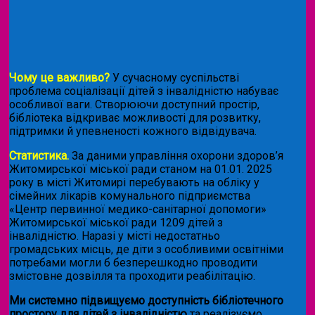
Чому це важливо?
У сучасному суспільстві
проблема соціалізації дітей з інвалідністю набуває
особливої ваги. Створюючи доступний простір,
бібліотека відкриває можливості для розвитку,
підтримки й упевненості кожного відвідувача.
Статистика.
За даними управління охорони здоров’я
Житомирської міської ради станом на 01.01. 2025
року в місті Житомирі перебувають на обліку у
сімейних лікарів комунального підприємства
«Центр первинної медико-санітарної допомоги»
Житомирської міської ради 1209 дітей з
інвалідністю. Наразі у місті недостатньо
громадських місць, де діти з особливими освітніми
потребами могли б безперешкодно проводити
змістовне дозвілля та проходити реабілітацію.
Ми системно підвищуємо доступність бібліотечного
простору для дітей з інвалідністю
та реалізуємо