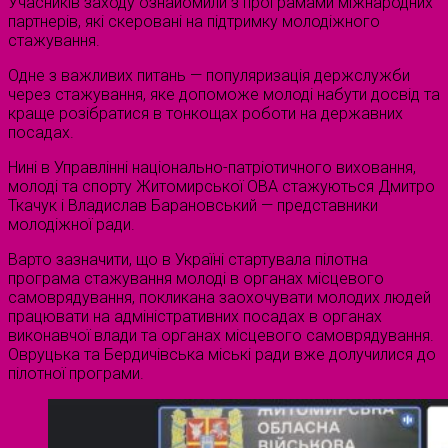
Учасників заходу ознайомили з програмами міжнародних
партнерів, які скеровані на підтримку молодіжного
стажування.
Одне з важливих питань — популяризація держслужби
через стажування, яке допоможе молоді набути досвід та
краще розібратися в тонкощах роботи на державних
посадах.
Нині в Управлінні національно-патріотичного виховання,
молоді та спорту Житомирської ОВА стажуються Дмитро
Ткачук і Владислав Барановський — представники
молодіжної ради.
Варто зазначити, що в Україні стартувала пілотна
програма стажування молоді в органах місцевого
самоврядування, покликана заохочувати молодих людей
працювати на адміністративних посадах в органах
виконавчої влади та органах місцевого самоврядування.
Овруцька та Бердичівська міські ради вже долучилися до
пілотної програми.