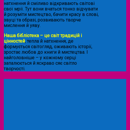
натхнення й сміливо відкривають світові
свої мрії. Тут вони вчаться тонко відчувати
й розуміти мистецтво, бачити красу в слові,
звуці та образі, розвивають творче
мислення й уяву.
Наша бібліотека – це світ традицій і
цінностей
, тепла й натхнення, де
формується світогляд, оживають історії,
зростає любов до книги й мистецтва. І
найголовніше – у кожному серці
запалюється й яскраво сяє світло
творчості.