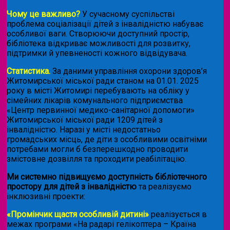
Чому це важливо?
У сучасному суспільстві
проблема соціалізації дітей з інвалідністю набуває
особливої ваги. Створюючи доступний простір,
бібліотека відкриває можливості для розвитку,
підтримки й упевненості кожного відвідувача.
Статистика.
За даними управління охорони здоров’я
Житомирської міської ради станом на 01.01. 2025
року в місті Житомирі перебувають на обліку у
сімейних лікарів комунального підприємства
«Центр первинної медико-санітарної допомоги»
Житомирської міської ради 1209 дітей з
інвалідністю. Наразі у місті недостатньо
громадських місць, де діти з особливими освітніми
потребами могли б безперешкодно проводити
змістовне дозвілля та проходити реабілітацію.
Ми системно підвищуємо доступність бібліотечного
простору для дітей з інвалідністю
та реалізуємо
інклюзивні проекти:
«Промінчик щастя особливій дитині»
реалізується в
межах програми «На радарі гелікоптера – Країна