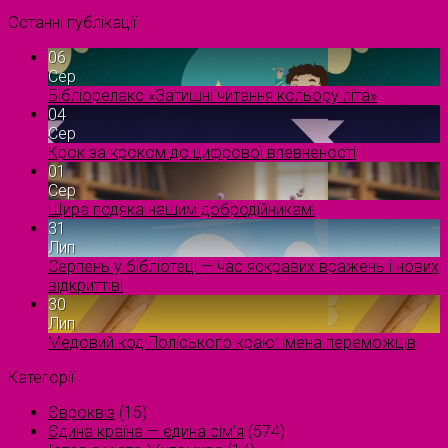
Останні публікації
06
Сер
Бібліорелакс «Затишні читання кольору літа»
04
Сер
Крок за кроком до цифрової впевненості
01
Сер
Щира подяка нашим добродійникам!
31
Лип
Серпень у бібліотеці — час яскравих вражень і нових
відкриттів!
30
Лип
Медовий код Поліського краю: імена переможців
Категорії
Євроквіз
(15)
Єдина країна — єдина сім’я
(574)