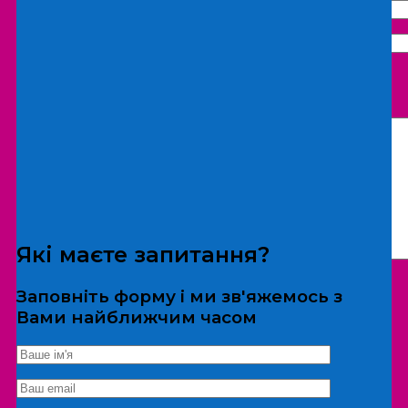
Що бажаєте замовити:
Екскурсія
Локація
Які маєте запитання?
Заповніть форму і ми зв'яжемось з
Вами найближчим часом
*Дані не передаються третім особам
Екскурсія/локація