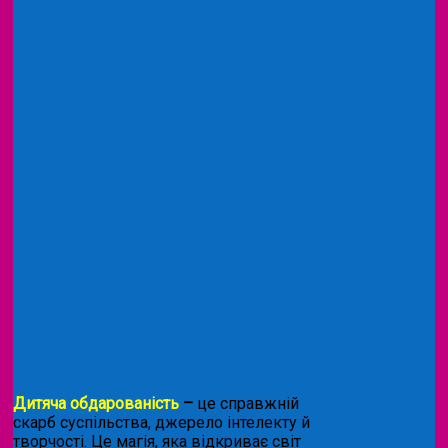
Дитяча обдарованість
–
це справжній
скарб суспільства, джерело інтелекту й
творчості. Це магія, яка відкриває світ