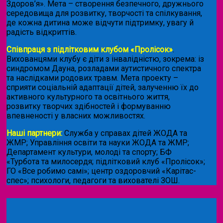
Здоров’я». Мета – створення безпечного, дружнього
середовища для розвитку, творчості та спілкування,
де кожна дитина може відчути підтримку, увагу й
радість відкриттів.
Співпраця з підлітковим клубом «Пролісок»
.
Вихованцями клубу є діти з інвалідністю, зокрема: із
синдромом Дауна, розладами аутистичного спектра
та наслідками родових травм. Мета проекту –
сприяти соціальній адаптації дітей, залученню їх до
активного культурного та освітнього життя,
розвитку творчих здібностей і формуванню
впевненості у власних можливостях.
Наші партнери:
Служба у справах дітей ЖОДА та
ЖМР; Управління освіти та науки ЖОДА та ЖМР;
Департамент культури, молоді та спорту; БФ
«Турбота та милосердя; підлітковий клуб «Пролісок»;
ГО «Все робимо самі»; центр оздоровчий «Карітас-
спес»;
психологи, педагоги та вихователі ЗОШ.