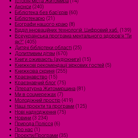
Історія міста Житомира
(14)
Анонси
(240)
Бібліотека без бар'єрів
(60)
Бібліотекарю
(21)
Біографи нашого краю
(8)
Відділ інноваційних технологій. Цифровий хаб.
(139)
Всеукраїнська програма ментального здоров'я "Ти
як?"
(405)
Дитячі бібліотеки області
(25)
Допитливим дітям
(670)
Книги оживають (аудіокниги)
(15)
Книжкові рекомендації зіркових гостей
(5)
Книжкова скриня
(255)
Краєзнавство
(15)
Краєзнавчий блог
(75)
Літературна Житомирщина
(81)
Ми в соцмережах
(7)
Молодіжний простір
(419)
Наші проєкти та програми
(125)
Нові надходження
(75)
Новини
(3 234)
Природа Полісся
(6)
Про нас
(1)
Проєкти/Програми
(35)