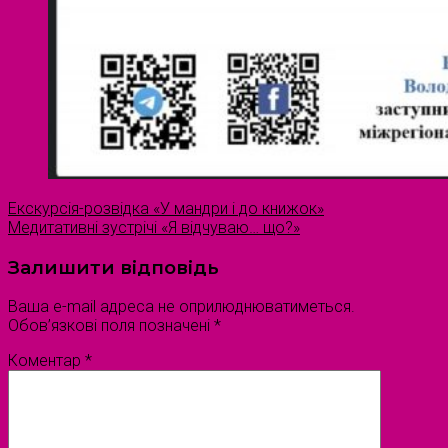
Екскурсія-розвідка «У мандри і до книжок»
Медитативні зустрічі «Я відчуваю… що?»
Залишити відповідь
Ваша e-mail адреса не оприлюднюватиметься.
Обов’язкові поля позначені
*
Коментар
*