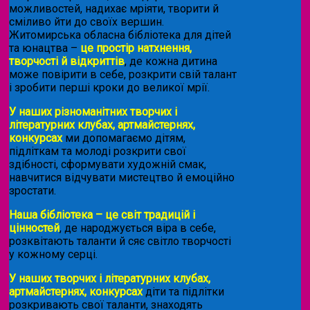
можливостей, надихає мріяти, творити й
сміливо йти до своїх вершин.
Житомирська обласна бібліотека для дітей
та юнацтва –
це простір натхнення,
творчості й відкриттів
, де кожна дитина
може повірити в себе, розкрити свій талант
і зробити перші кроки до великої мрії.
У наших різноманітних творчих і
літературних клубах, артмайстернях,
конкурсах
ми допомагаємо дітям,
підліткам та молоді розкрити свої
здібності, сформувати художній смак,
навчитися відчувати мистецтво й емоційно
зростати.
Наша бібліотека – це світ традицій і
цінностей
, де народжується віра в себе,
розквітають таланти й сяє світло творчості
у кожному серці.
У наших творчих і літературних клубах,
артмайстернях, конкурсах
діти та підлітки
розкривають свої таланти, знаходять