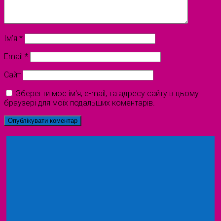
Ім'я
*
Email
*
Сайт
Зберегти моє ім'я, e-mail, та адресу сайту в цьому
браузері для моїх подальших коментарів.