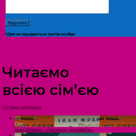
*Дані не передаються третім особам
ПРОСТІР ДОЗВІЛЛЯ ДІТЕЙ ТА ДОРОСЛИХ
Читаємо
всією сім’єю
Останні публікації
07
Сер
Іван Франко. «Лисичка і журавель»
06