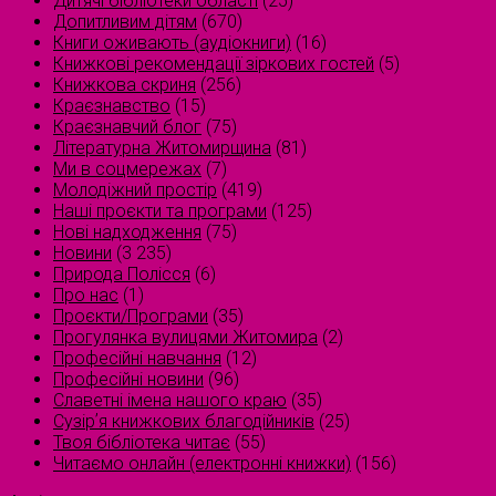
Дитячі бібліотеки області
(25)
Допитливим дітям
(670)
Книги оживають (аудіокниги)
(16)
Книжкові рекомендації зіркових гостей
(5)
Книжкова скриня
(256)
Краєзнавство
(15)
Краєзнавчий блог
(75)
Літературна Житомирщина
(81)
Ми в соцмережах
(7)
Молодіжний простір
(419)
Наші проєкти та програми
(125)
Нові надходження
(75)
Новини
(3 235)
Природа Полісся
(6)
Про нас
(1)
Проєкти/Програми
(35)
Прогулянка вулицями Житомира
(2)
Професійні навчання
(12)
Професійні новини
(96)
Славетні імена нашого краю
(35)
Сузірʼя книжкових благодійників
(25)
Твоя бібліотека читає
(55)
Читаємо онлайн (електронні книжки)
(156)