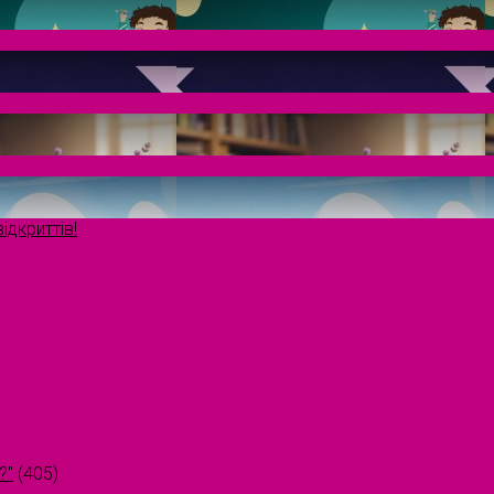
ідкриттів!
?"
(405)