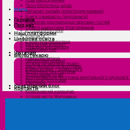
Нові надходження
Твоя бібліотека читає
Menu
Читаємо онлайн (електронні книжки)
Книги оживають (аудіокниги)
Головна
Книжкові рекомендації зіркових гостей
Про нас
Сузірʼя книжкових благодійників
Історія бібліотеки
Наші платформи
Контакти
Цифрова освіта
Структура бібліотеки
Безпечний інтернет
Офіційна інформація
Цифровий хаб
Читачам
Бібліотекарю
Пам’ятка читача
Професійні новини
Кожна дитина має право
Наші проєкти та програми
Єдина країна — єдина сім’я
Бібліотека без бар’єрів
Допитливим дітям
Всеукраїнська програма ментального здоров’я “
Проєкти/Програми
Євроквіз
Краєзнавчий блог
Контакти
Краєзнавчий календар
Історія міста Житомира
Біографи нашого краю
Природа Полісся
Літературна Житомирщина
Славетні імена нашого краю
Menu