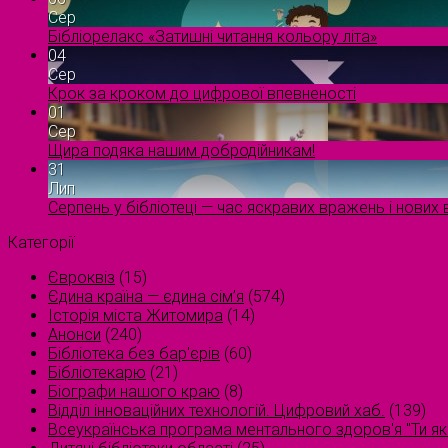
Сер
Бібліорелакс «Затишні читання кольору літа»
04
Сер
Крок за кроком до цифрової впевненості
01
Сер
Щира подяка нашим добродійникам!
31
Лип
Серпень у бібліотеці — час яскравих вражень і нових в
Категорії
Євроквіз
(15)
Єдина країна — єдина сім’я
(574)
Історія міста Житомира
(14)
Анонси
(240)
Бібліотека без бар'єрів
(60)
Бібліотекарю
(21)
Біографи нашого краю
(8)
Відділ інноваційних технологій. Цифровий хаб.
(139)
Всеукраїнська програма ментального здоров'я "Ти як