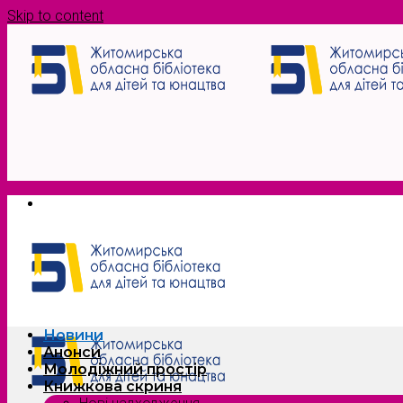
Skip to content
Новини
Анонси
Молодіжний простір
Книжкова скриня