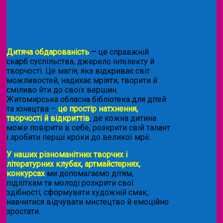
Дитяча обдарованість
–
це справжній
скарб суспільства, джерело інтелекту й
творчості. Це магія, яка відкриває світ
можливостей, надихає мріяти, творити й
сміливо йти до своїх вершин.
Житомирська обласна бібліотека для дітей
та юнацтва –
це простір натхнення,
творчості й відкриттів
, де кожна дитина
може повірити в себе, розкрити свій талант
і зробити перші кроки до великої мрії.
У наших різноманітних творчих і
літературних клубах, артмайстернях,
конкурсах
ми допомагаємо дітям,
підліткам та молоді розкрити свої
здібності, сформувати художній смак,
навчитися відчувати мистецтво й емоційно
зростати.