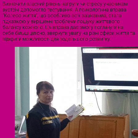
Визначити власний рівень напруги чи стресу учасникам
зустрічі допомогло тестування. А психологічна вправа
“Колесо життя”, що особливо всіх зацікавила, стала
підказкою у вирішенні проблеми пошуку життєвого
балансу кожного. Ця вправа дає змогу поглянути на
себе більш цілісно, звернути увагу на різні сфери життя та
відкрити можливості для подальшого розвитку.