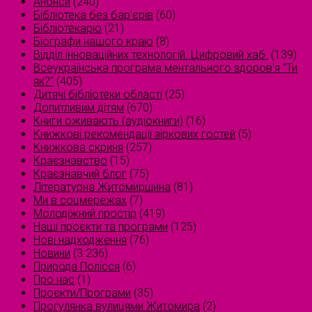
Анонси
(240)
Бібліотека без бар'єрів
(60)
Бібліотекарю
(21)
Біографи нашого краю
(8)
Відділ інноваційних технологій. Цифровий хаб.
(139)
Всеукраїнська програма ментального здоров'я "Ти
як?"
(405)
Дитячі бібліотеки області
(25)
Допитливим дітям
(670)
Книги оживають (аудіокниги)
(16)
Книжкові рекомендації зіркових гостей
(5)
Книжкова скриня
(257)
Краєзнавство
(15)
Краєзнавчий блог
(75)
Літературна Житомирщина
(81)
Ми в соцмережах
(7)
Молодіжний простір
(419)
Наші проєкти та програми
(125)
Нові надходження
(76)
Новини
(3 236)
Природа Полісся
(6)
Про нас
(1)
Проєкти/Програми
(35)
Прогулянка вулицями Житомира
(2)