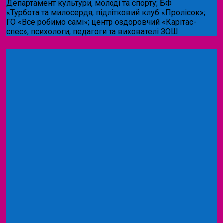
Департамент культури, молоді та спорту; БФ
«Турбота та милосердя; підлітковий клуб «Пролісок»;
ГО «Все робимо самі»; центр оздоровчий «Карітас-
спес»;
психологи, педагоги та вихователі ЗОШ.