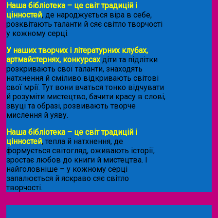
Наша бібліотека – це світ традицій і
цінностей
, де народжується віра в себе,
розквітають таланти й сяє світло творчості
у кожному серці.
У наших творчих і літературних клубах,
артмайстернях, конкурсах
діти та підлітки
розкривають свої таланти, знаходять
натхнення й сміливо відкривають світові
свої мрії. Тут вони вчаться тонко відчувати
й розуміти мистецтво, бачити красу в слові,
звуці та образі, розвивають творче
мислення й уяву.
Наша бібліотека – це світ традицій і
цінностей
, тепла й натхнення, де
формується світогляд, оживають історії,
зростає любов до книги й мистецтва. І
найголовніше – у кожному серці
запалюється й яскраво сяє світло
творчості.