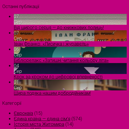
Останні публікації
07
Сер
Від щирого серця — до книжкових полиць!
07
Сер
Іван Франко. «Лисичка і журавель»
06
Сер
Бібліорелакс «Затишні читання кольору літа»
04
Сер
Крок за кроком до цифрової впевненості
01
Сер
Щира подяка нашим добродійникам!
Категорії
Євроквіз
(15)
Єдина країна — єдина сім’я
(574)
Історія міста Житомира
(14)