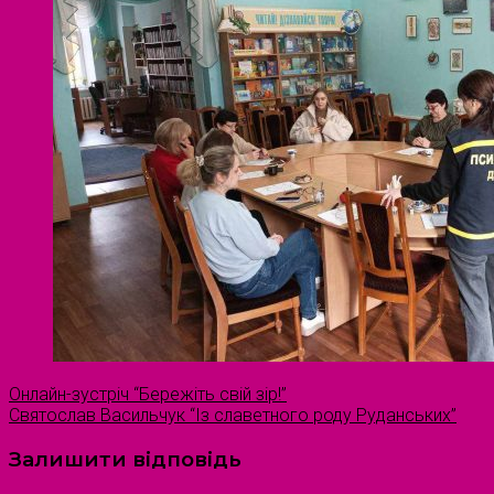
Онлайн-зустріч “Бережіть свій зір!”
Святослав Васильчук “Із славетного роду Руданських”
Залишити відповідь