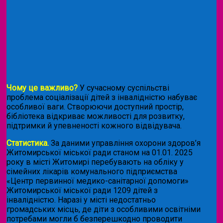
Чому це важливо?
У сучасному суспільстві
проблема соціалізації дітей з інвалідністю набуває
особливої ваги. Створюючи доступний простір,
бібліотека відкриває можливості для розвитку,
підтримки й упевненості кожного відвідувача.
Статистика.
За даними управління охорони здоров’я
Житомирської міської ради станом на 01.01. 2025
року в місті Житомирі перебувають на обліку у
сімейних лікарів комунального підприємства
«Центр первинної медико-санітарної допомоги»
Житомирської міської ради 1209 дітей з
інвалідністю. Наразі у місті недостатньо
громадських місць, де діти з особливими освітніми
потребами могли б безперешкодно проводити