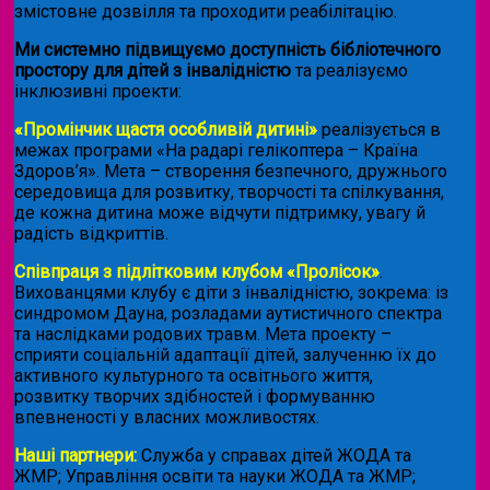
змістовне дозвілля та проходити реабілітацію.
Ми системно підвищуємо доступність бібліотечного
простору для дітей з інвалідністю
та реалізуємо
інклюзивні проекти:
«Промінчик щастя особливій дитині»
реалізується в
межах програми «На радарі гелікоптера – Країна
Здоров’я». Мета – створення безпечного, дружнього
середовища для розвитку, творчості та спілкування,
де кожна дитина може відчути підтримку, увагу й
радість відкриттів.
Співпраця з підлітковим клубом «Пролісок»
.
Вихованцями клубу є діти з інвалідністю, зокрема: із
синдромом Дауна, розладами аутистичного спектра
та наслідками родових травм. Мета проекту –
сприяти соціальній адаптації дітей, залученню їх до
активного культурного та освітнього життя,
розвитку творчих здібностей і формуванню
впевненості у власних можливостях.
Наші партнери:
Служба у справах дітей ЖОДА та
ЖМР; Управління освіти та науки ЖОДА та ЖМР;