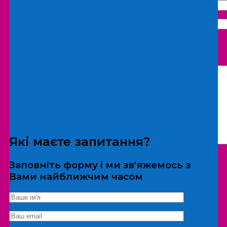
Що бажаєте замовити:
Екскурсія
Локація
Які маєте запитання?
Заповніть форму і ми зв'яжемось з
Вами найближчим часом
*Дані не передаються третім особам
Екскурсія/локація