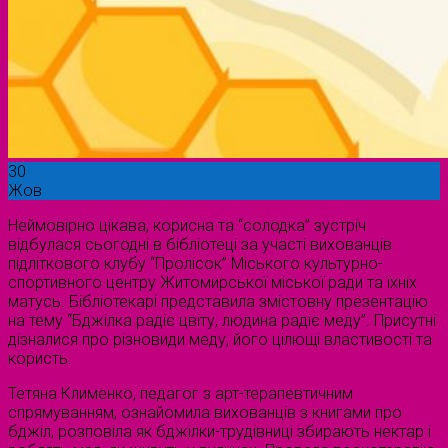
30
Жов
Неймовірно цікава, корисна та “солодка” зустріч
відбулася сьогодні в бібліотеці за участі вихованців
підліткового клубу “Пролісок” Міського культурно-
спортивного центру Житомирської міської ради та їхніх
матусь. Бібліотекарі представила змістовну презентацію
на тему “Бджілка радіє цвіту, людина радіє меду”. Присутні
дізналися про різновиди меду, його цілющі властивості та
користь.
Тетяна Клименко, педагог з арт-терапевтичним
спрямуванням, ознайомила вихованців з книгами про
бджіл, розповіла як бджілки-трудівниці збирають нектар і