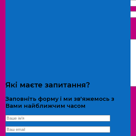
Що бажаєте замовити:
Екскурсія
Локація
Які маєте запитання?
Заповніть форму і ми зв'яжемось з
Вами найближчим часом
*Дані не передаються третім особам
Екскурсія/локація