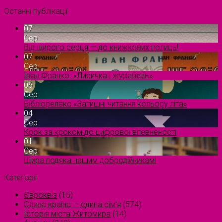
Останні публікації
07
Сер
Від щирого серця — до книжкових полиць!
07
Сер
Іван Франко. «Лисичка і журавель»
06
Сер
Бібліорелакс «Затишні читання кольору літа»
04
Сер
Крок за кроком до цифрової впевненості
01
Сер
Щира подяка нашим добродійникам!
Категорії
Євроквіз
(15)
Єдина країна — єдина сім’я
(574)
Історія міста Житомира
(14)