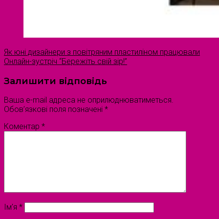
Як юні дизайнери з повітряним пластиліном працювали
Онлайн-зустріч “Бережіть свій зір!”
Залишити відповідь
Ваша e-mail адреса не оприлюднюватиметься.
Обов’язкові поля позначені
*
Коментар
*
Ім'я
*