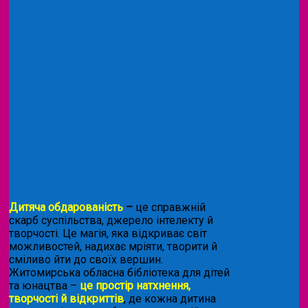
Дитяча обдарованість
–
це справжній
скарб суспільства, джерело інтелекту й
творчості. Це магія, яка відкриває світ
можливостей, надихає мріяти, творити й
сміливо йти до своїх вершин.
Житомирська обласна бібліотека для дітей
та юнацтва –
це простір натхнення,
творчості й відкриттів
, де кожна дитина