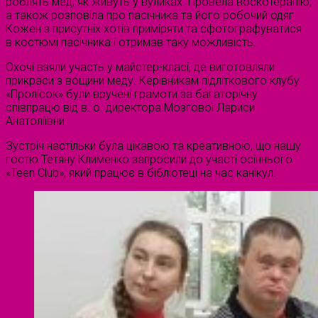
роблять мед, як живуть у вуликах. Провела воскотерапію,
а також розповіла про пасічника та його робочий одяг.
Кожен з присутніх хотів приміряти та сфотографуватися
в костюмі пасічника і отримав таку можливість.
Охочі взяли участь у майстер-класі, де виготовляли
прикраси з вощини меду. Керівникам підліткового клубу
«Пролісок» були вручені грамоти за багаторічну
співпрацю від в. о. директора Мозгової Лариси
Анатоліївни.
Зустріч настільки була цікавою та креативною, що нашу
гостю Тетяну Клименко запросили до участі осіннього
«Teen Club», який працює в бібліотеці на час канікул.