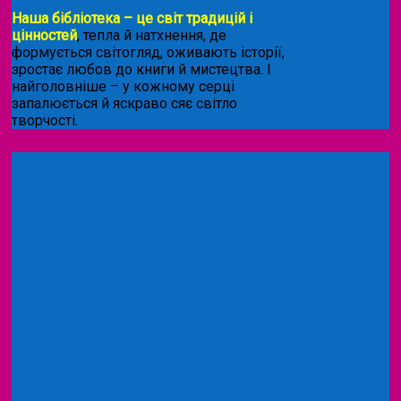
Наша бібліотека – це світ традицій і
цінностей
, тепла й натхнення, де
формується світогляд, оживають історії,
зростає любов до книги й мистецтва. І
найголовніше – у кожному серці
запалюється й яскраво сяє світло
творчості.