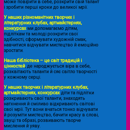
може повірити в себе, розкрити свій талант
і зробити перші кроки до великої мрії.
У наших різноманітних творчих і
літературних клубах, артмайстернях,
конкурсах
ми допомагаємо дітям,
підліткам та молоді розкрити свої
здібності, сформувати художній смак,
навчитися відчувати мистецтво й емоційно
зростати.
Наша бібліотека – це світ традицій і
цінностей
, де народжується віра в себе,
розквітають таланти й сяє світло творчості
у кожному серці.
У наших творчих і літературних клубах,
артмайстернях, конкурсах
діти та підлітки
розкривають свої таланти, знаходять
натхнення й сміливо відкривають світові
свої мрії. Тут вони вчаться тонко відчувати
й розуміти мистецтво, бачити красу в слові,
звуці та образі, розвивають творче
мислення й уяву.