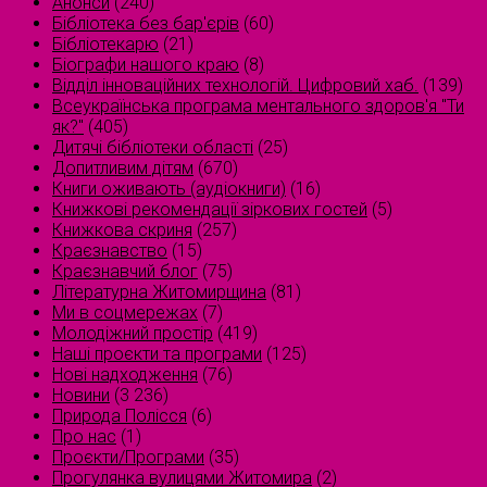
Анонси
(240)
Бібліотека без бар'єрів
(60)
Бібліотекарю
(21)
Біографи нашого краю
(8)
Відділ інноваційних технологій. Цифровий хаб.
(139)
Всеукраїнська програма ментального здоров'я "Ти
як?"
(405)
Дитячі бібліотеки області
(25)
Допитливим дітям
(670)
Книги оживають (аудіокниги)
(16)
Книжкові рекомендації зіркових гостей
(5)
Книжкова скриня
(257)
Краєзнавство
(15)
Краєзнавчий блог
(75)
Літературна Житомирщина
(81)
Ми в соцмережах
(7)
Молодіжний простір
(419)
Наші проєкти та програми
(125)
Нові надходження
(76)
Новини
(3 236)
Природа Полісся
(6)
Про нас
(1)
Проєкти/Програми
(35)
Прогулянка вулицями Житомира
(2)