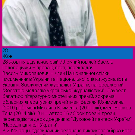
28
Жов
28 жовтня відзначає свій 70-річний ювілей Василь
Головецький – прозаїк, поет, перекладач.
Василь Миколайович – член Національної спілки
письменників України та Національної спілки журналістів
України. Заслужений журналіст України, нагороджений
“Золотою медаллю української журналістики”. Лауреат
багатьох літературно-мистецьких премій, зокрема
обласних літературних премій імені Василя Юхимовича
(2010 рік), імені Михайла Клименка (2011 рік), імені Бориса
Тена (2014 рік). Він – автор 16 збірок поезій, прози,
перекладів та двох довідників: “Духовний пантеон України”,
“Народні цілителі України”.
У 2022 році надзвичайний резонанс викликала збірка його