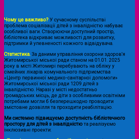
Чому це важливо?
У сучасному суспільстві
проблема соціалізації дітей з інвалідністю набуває
особливої ваги. Створюючи доступний простір,
бібліотека відкриває можливості для розвитку,
підтримки й упевненості кожного відвідувача.
Статистика.
За даними управління охорони здоров’я
Житомирської міської ради станом на 01.01. 2025
року в місті Житомирі перебувають на обліку у
сімейних лікарів комунального підприємства
«Центр первинної медико-санітарної допомоги»
Житомирської міської ради 1209 дітей з
інвалідністю. Наразі у місті недостатньо
громадських місць, де діти з особливими освітніми
потребами могли б безперешкодно проводити
змістовне дозвілля та проходити реабілітацію.
Ми системно підвищуємо доступність бібліотечного
простору для дітей з інвалідністю
та реалізуємо
інклюзивні проекти: