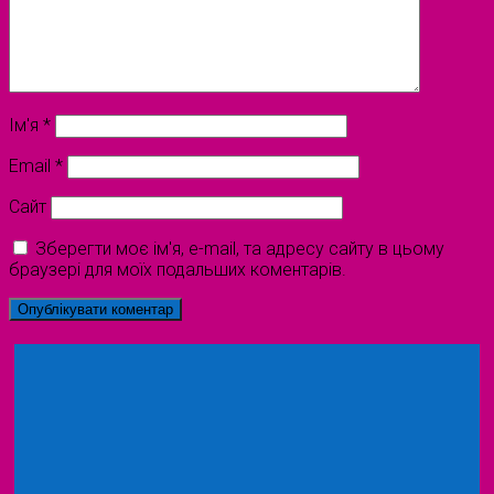
Ім'я
*
Email
*
Сайт
Зберегти моє ім'я, e-mail, та адресу сайту в цьому
браузері для моїх подальших коментарів.