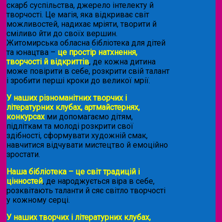
скарб суспільства, джерело інтелекту й
творчості. Це магія, яка відкриває світ
можливостей, надихає мріяти, творити й
сміливо йти до своїх вершин.
Житомирська обласна бібліотека для дітей
та юнацтва –
це простір натхнення,
творчості й відкриттів
, де кожна дитина
може повірити в себе, розкрити свій талант
і зробити перші кроки до великої мрії.
У наших різноманітних творчих і
літературних клубах, артмайстернях,
конкурсах
ми допомагаємо дітям,
підліткам та молоді розкрити свої
здібності, сформувати художній смак,
навчитися відчувати мистецтво й емоційно
зростати.
Наша бібліотека – це світ традицій і
цінностей
, де народжується віра в себе,
розквітають таланти й сяє світло творчості
у кожному серці.
У наших творчих і літературних клубах,