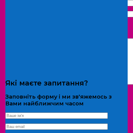
Що бажаєте замовити:
Екскурсія
Локація
Які маєте запитання?
Заповніть форму і ми зв'яжемось з
Вами найближчим часом
*Дані не передаються третім особам
Екскурсія/локація