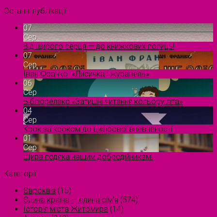
Останні публікації
07
Сер
Від щирого серця — до книжкових полиць!
07
Сер
Іван Франко. «Лисичка і журавель»
06
Сер
Бібліорелакс «Затишні читання кольору літа»
04
Сер
Крок за кроком до цифрової впевненості
01
Сер
Щира подяка нашим добродійникам!
Категорії
Євроквіз
(15)
Єдина країна — єдина сім’я
(574)
Історія міста Житомира
(14)