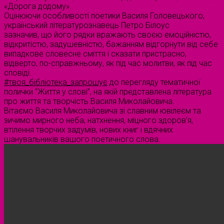
«Дорога додому».
Оцінюючи особливості поетики Василя Головецького,
український літературознавець Петро Білоус
зазначив, що його рядки вражають своєю емоційністю,
відкритістю, задушевністю, бажанням відгорнути від себе
випадкове словесне сміття і сказати пристрасно,
відверто, по-справжньому, як під час молитви, як під час
сповіді.
#твоя_бібліотека_запрошує
до перегляду тематичної
полички “Життя у слові”, на якій представлена література
про життя та творчість Василя Миколайовича.
Вітаємо Василя Миколайовича зі славним ювілеєм та
зичимо мирного неба, натхнення, міцного здоров’я,
втілення творчих задумів, нових книг і вдячних
шанувальників вашого поетичного слова.