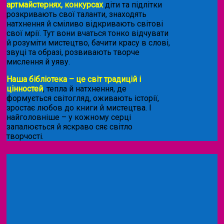
артмайстернях, конкурсах
діти та підлітки
розкривають свої таланти, знаходять
натхнення й сміливо відкривають світові
свої мрії. Тут вони вчаться тонко відчувати
й розуміти мистецтво, бачити красу в слові,
звуці та образі, розвивають творче
мислення й уяву.
Наша бібліотека – це світ традицій і
цінностей
, тепла й натхнення, де
формується світогляд, оживають історії,
зростає любов до книги й мистецтва. І
найголовніше – у кожному серці
запалюється й яскраво сяє світло
творчості.