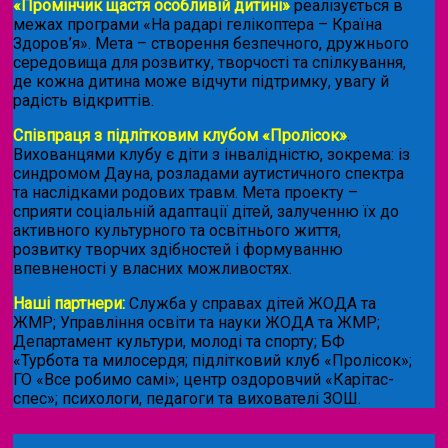
«Промінчик щастя особливій дитині»
реалізується в
межах програми «На радарі гелікоптера – Країна
Здоров’я». Мета – створення безпечного, дружнього
середовища для розвитку, творчості та спілкування,
де кожна дитина може відчути підтримку, увагу й
радість відкриттів.
Співпраця з підлітковим клубом «Пролісок»
.
Вихованцями клубу є діти з інвалідністю, зокрема: із
синдромом Дауна, розладами аутистичного спектра
та наслідками родових травм. Мета проекту –
сприяти соціальній адаптації дітей, залученню їх до
активного культурного та освітнього життя,
розвитку творчих здібностей і формуванню
впевненості у власних можливостях.
Наші партнери:
Служба у справах дітей ЖОДА та
ЖМР; Управління освіти та науки ЖОДА та ЖМР;
Департамент культури, молоді та спорту; БФ
«Турбота та милосердя; підлітковий клуб «Пролісок»;
ГО «Все робимо самі»; центр оздоровчий «Карітас-
спес»;
психологи, педагоги та вихователі ЗОШ.