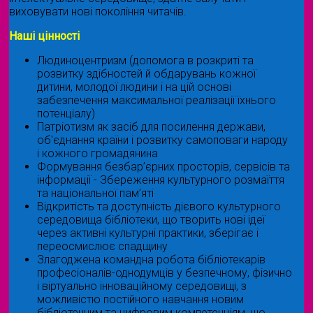
виховувати нові покоління читачів.
Наші цінності
Людиноцентризм (допомога в розкриті та
розвитку здібностей й обдарувань кожної
дитини, молодої людини і на цій основі
забезпечення максимальної реалізації їхнього
потенціалу)
Патріотизм як засіб для посилення держави,
об'єднання країни і розвитку самоповаги народу
і кожного громадянина
Формування безбар’єрних просторів, сервісів та
інформації - Збереження культурного розмаїття
та національної пам’яті
Відкритість та доступність дієвого культурного
середовища бібліотеки, що творить нові ідеї
через активні культурні практики, зберігає і
переосмислює спадщину
Злагоджена командна робота бібліотекарів
професіоналів-однодумців у безпечному, фізично
і віртуально інноваційному середовищі, з
можливістю постійного навчання новим
бібліотечним та цифровим компетенціям, що