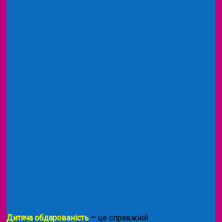
Дитяча обдарованість
–
це справжній