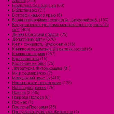
Анонси
(240)
Бібліотека без бар'єрів
(60)
Бібліотекарю
(21)
Біографи нашого краю
(8)
Відділ інноваційних технологій. Цифровий хаб.
(139)
Всеукраїнська програма ментального здоров'я "Ти
як?"
(405)
Дитячі бібліотеки області
(25)
Допитливим дітям
(670)
Книги оживають (аудіокниги)
(16)
Книжкові рекомендації зіркових гостей
(5)
Книжкова скриня
(257)
Краєзнавство
(15)
Краєзнавчий блог
(75)
Літературна Житомирщина
(81)
Ми в соцмережах
(7)
Молодіжний простір
(419)
Наші проєкти та програми
(125)
Нові надходження
(76)
Новини
(3 236)
Природа Полісся
(6)
Про нас
(1)
Проєкти/Програми
(35)
Прогулянка вулицями Житомира
(2)