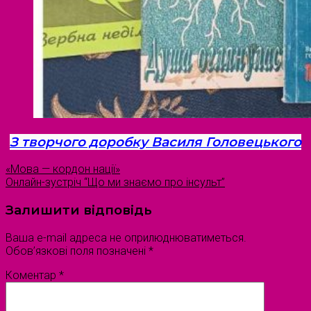
З творчого доробку Василя Головецького
«Мова — кордон нації»
Онлайн-зустріч “Що ми знаємо про інсульт”
Залишити відповідь
Ваша e-mail адреса не оприлюднюватиметься.
Обов’язкові поля позначені
*
Коментар
*