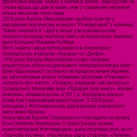
фронтових віршів “Мамо, я убитий в Ірпені!”. Відеоролик на
слова вірша, що дав їй назву, мав у соціальних мережах
кілька мільйонів переглядів.
2023 року Василь Миколайович здобув гран-прі у
народному поетичному конкурсі “Рожева мрія” у номінації
“Війна і перемога” і друге місце у всеукраїнському
конкурсі на кращу поетичну книгу на патріотичну тематику
імені Катерини Мандрик-Куйбіди.
Його новели і вірші публікувалися в літературно-
громадських журналах «Україна» та «Дніпро».
1992 року Василь Миколайович став головним
редактором обласної державної телерадіокомпанії (нині –
філія Національної суспільної телерадіокомпанії України),
де започаткував власні телевізійні програми «Резонанс»,
«Інтерв’ю про життя», «Позиція», ініціював і вів авторські
громадсько-телевізійні акції «Подаруй селу книгу», «Великі
земляки», «Мамина доля»; з 2011 р. впродовж кількох
років був її виконавчим директором. З 2003 року
викладав у Житомирському державному університеті
імені Івана Франка.
Низка віршів Василя Головецького покладена на музику
Констянтином Яновським, Ігорем Грачем, іншими
композиторами Житомирщини і дала популярні пісні, як-от
«Тернова хустина», «Наснилась рідна сторона», «Лелеки»,