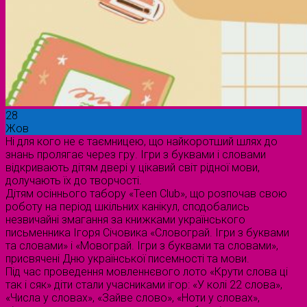
28
Жов
Ні для кого не є таємницею, що найкоротший шлях до
знань пролягає через гру. Ігри з буквами і словами
відкривають дітям двері у цікавий світ рідної мови,
долучають їх до творчості.
Дітям осіннього табору «Teen Club», що розпочав свою
роботу на період шкільних канікул, сподобались
незвичайні змагання за книжками українського
письменника Ігоря Січовика «Словограй. Ігри з буквами
та словами» і «Мовограй. Ігри з буквами та словами»,
присвячені Дню української писемності та мови.
Під час проведення мовленнєвого лото «Крути слова ці
так і сяк» діти стали учасниками ігор: «У колі 22 слова»,
«Числа у словах», «Зайве слово», «Ноти у словах»,