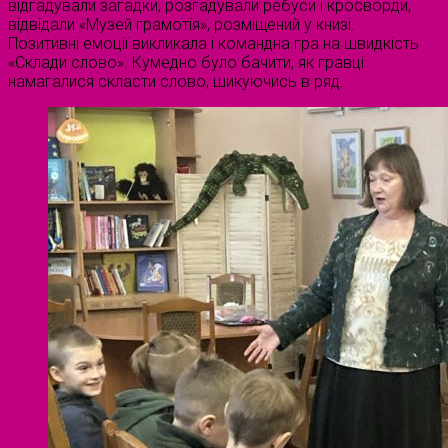
відгадували загадки, розгадували ребуси і кросворди,
відвідали «Музей грамотія», розміщений у книзі.
Позитивні емоції викликала і командна гра на швидкість
«Склади слово». Кумедно було бачити, як гравці
намагалися скласти слово, шикуючись в ряд.