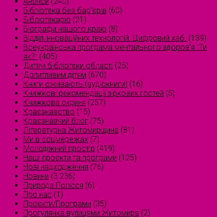
Анонси
(240)
Бібліотека без бар'єрів
(60)
Бібліотекарю
(21)
Біографи нашого краю
(8)
Відділ інноваційних технологій. Цифровий хаб.
(139)
Всеукраїнська програма ментального здоров'я "Ти
як?"
(405)
Дитячі бібліотеки області
(25)
Допитливим дітям
(670)
Книги оживають (аудіокниги)
(16)
Книжкові рекомендації зіркових гостей
(5)
Книжкова скриня
(257)
Краєзнавство
(15)
Краєзнавчий блог
(75)
Літературна Житомирщина
(81)
Ми в соцмережах
(7)
Молодіжний простір
(419)
Наші проєкти та програми
(125)
Нові надходження
(76)
Новини
(3 236)
Природа Полісся
(6)
Про нас
(1)
Проєкти/Програми
(35)
Прогулянка вулицями Житомира
(2)