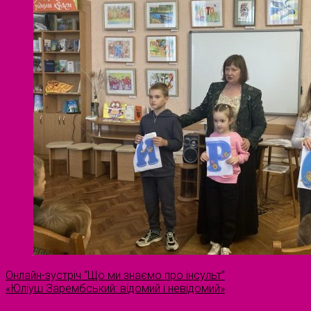
Онлайн-зустріч “Що ми знаємо про інсульт”
«Юліуш Зарембський: відомий і невідомий»