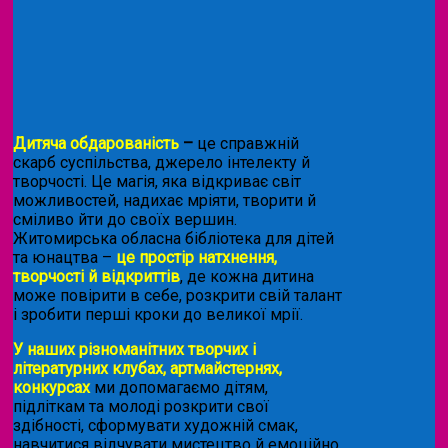
Дитяча обдарованість
–
це справжній
скарб суспільства, джерело інтелекту й
творчості. Це магія, яка відкриває світ
можливостей, надихає мріяти, творити й
сміливо йти до своїх вершин.
Житомирська обласна бібліотека для дітей
та юнацтва –
це простір натхнення,
творчості й відкриттів
, де кожна дитина
може повірити в себе, розкрити свій талант
і зробити перші кроки до великої мрії.
У наших різноманітних творчих і
літературних клубах, артмайстернях,
конкурсах
ми допомагаємо дітям,
підліткам та молоді розкрити свої
здібності, сформувати художній смак,
навчитися відчувати мистецтво й емоційно