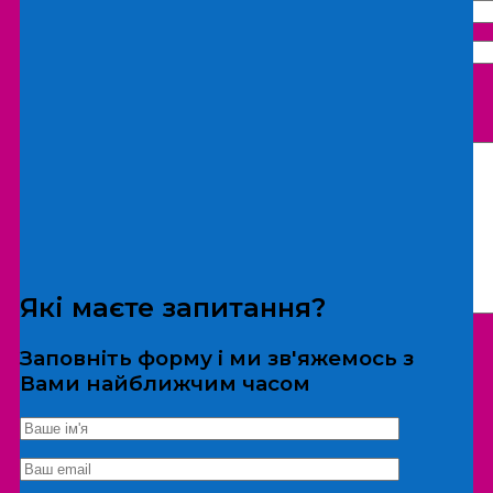
Що бажаєте замовити:
Екскурсія
Локація
Які маєте запитання?
Заповніть форму і ми зв'яжемось з
Вами найближчим часом
*Дані не передаються третім особам
Екскурсія/локація