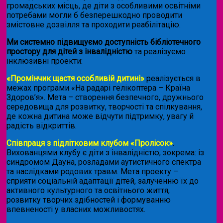
громадських місць, де діти з особливими освітніми
потребами могли б безперешкодно проводити
змістовне дозвілля та проходити реабілітацію.
Ми системно підвищуємо доступність бібліотечного
простору для дітей з інвалідністю
та реалізуємо
інклюзивні проекти:
«Промінчик щастя особливій дитині»
реалізується в
межах програми «На радарі гелікоптера – Країна
Здоров’я». Мета – створення безпечного, дружнього
середовища для розвитку, творчості та спілкування,
де кожна дитина може відчути підтримку, увагу й
радість відкриттів.
Співпраця з підлітковим клубом «Пролісок»
.
Вихованцями клубу є діти з інвалідністю, зокрема: із
синдромом Дауна, розладами аутистичного спектра
та наслідками родових травм. Мета проекту –
сприяти соціальній адаптації дітей, залученню їх до
активного культурного та освітнього життя,
розвитку творчих здібностей і формуванню
впевненості у власних можливостях.