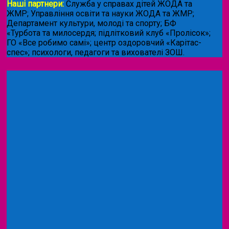
Наші партнери:
Служба у справах дітей ЖОДА та
ЖМР; Управління освіти та науки ЖОДА та ЖМР;
Департамент культури, молоді та спорту; БФ
«Турбота та милосердя; підлітковий клуб «Пролісок»;
ГО «Все робимо самі»; центр оздоровчий «Карітас-
спес»;
психологи, педагоги та вихователі ЗОШ.