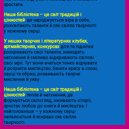
зростати.
Наша бібліотека – це світ традицій і
цінностей
, де народжується віра в себе,
розквітають таланти й сяє світло творчості
у кожному серці.
У наших творчих і літературних клубах,
артмайстернях, конкурсах
діти та підлітки
розкривають свої таланти, знаходять
натхнення й сміливо відкривають світові
свої мрії. Тут вони вчаться тонко відчувати
й розуміти мистецтво, бачити красу в слові,
звуці та образі, розвивають творче
мислення й уяву.
Наша бібліотека – це світ традицій і
цінностей
, тепла й натхнення, де
формується світогляд, оживають історії,
зростає любов до книги й мистецтва. І
найголовніше – у кожному серці
запалюється й яскраво сяє світло
творчості.