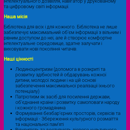
інтелектуального дозвілля, навігатор у друкованому
та цифровому світі інформації.
Наша місія
Бібліотека для всіх і для кожного. Бібліотека не лише
забезпечує максимальний об'єм інформації з вільним і
рівним доступом до неї, але й створює комфортне
інтелектуальне середовище, здатне залучати і
виховувати нові покоління читачів.
Наші цінності
Людиноцентризм (допомога в розкриті та
розвитку здібностей й обдарувань кожної
дитини, молодої людини і на цій основі
забезпечення максимальної реалізації їхнього
потенціалу)
Патріотизм як засіб для посилення держави,
об'єднання країни і розвитку самоповаги народу
і кожного громадянина
Формування безбар’єрних просторів, сервісів та
інформації - Збереження культурного розмаїття
та національної пам’яті
Відкритість та доступність дієвого культурного