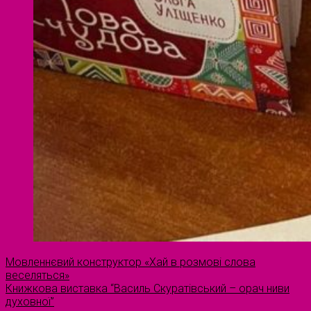
Мовленнєвий конструктор «Хай в розмові слова
веселяться»
Книжкова виставка “Василь Скуратівський – орач ниви
духовної”