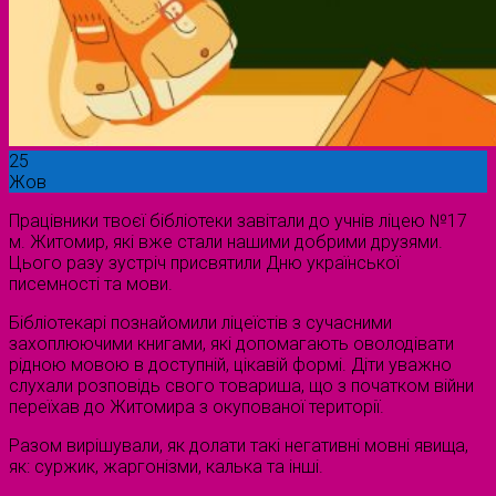
25
Жов
Працівники твоєї бібліотеки завітали до учнів ліцею №17
м. Житомир, які вже стали нашими добрими друзями.
Цього разу зустріч присвятили Дню української
писемності та мови.
Бібліотекарі познайомили ліцеїстів з сучасними
захоплюючими книгами, які допомагають оволодівати
рідною мовою в доступній, цікавій формі. Діти уважно
слухали розповідь свого товариша, що з початком війни
переїхав до Житомира з окупованої території.
Разом вирішували, як долати такі негативні мовні явища,
як: суржик, жаргонізми, калька та інші.