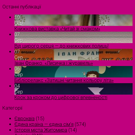
Останні публікації
10
Сер
Книжкова виставка «Читай зі смаком»
07
Сер
Від щирого серця — до книжкових полиць!
07
Сер
Іван Франко. «Лисичка і журавель»
06
Сер
Бібліорелакс «Затишні читання кольору літа»
04
Сер
Крок за кроком до цифрової впевненості
Категорії
Євроквіз
(15)
Єдина країна — єдина сім’я
(574)
Історія міста Житомира
(14)