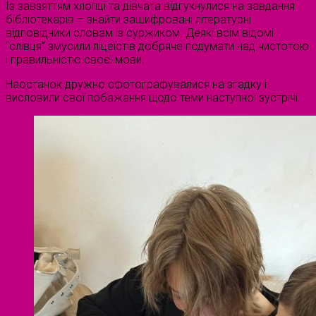
Із завзяттям хлопці та дівчата відгукнулися на завдання
бібліотекарів – знайти зашифровані літературні
відповідники словам із суржиком. Деякі всім відомі
“слівця” змусили ліцеїстів добряче подумати над чистотою
і правильністю своєї мови.
Наостанок дружно сфотографувалися на згадку і
висловили свої побажання щодо теми наступної зустрічі.