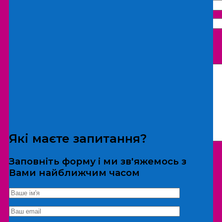
Що бажаєте замовити:
Екскурсія
Локація
Які маєте запитання?
Заповніть форму і ми зв'яжемось з
Вами найближчим часом
*Дані не передаються третім особам
Екскурсія/локація