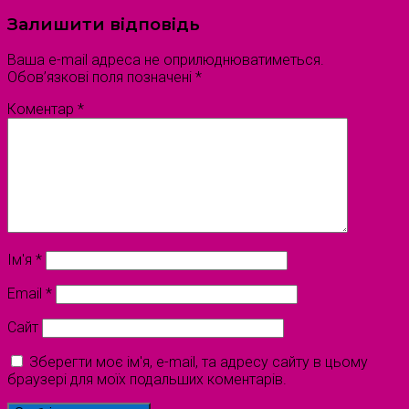
Залишити відповідь
Ваша e-mail адреса не оприлюднюватиметься.
Обов’язкові поля позначені
*
Коментар
*
Ім'я
*
Email
*
Сайт
Зберегти моє ім'я, e-mail, та адресу сайту в цьому
браузері для моїх подальших коментарів.