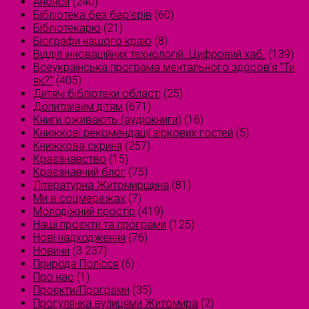
Анонси
(240)
Бібліотека без бар'єрів
(60)
Бібліотекарю
(21)
Біографи нашого краю
(8)
Відділ інноваційних технологій. Цифровий хаб.
(139)
Всеукраїнська програма ментального здоров'я "Ти
як?"
(405)
Дитячі бібліотеки області
(25)
Допитливим дітям
(671)
Книги оживають (аудіокниги)
(16)
Книжкові рекомендації зіркових гостей
(5)
Книжкова скриня
(257)
Краєзнавство
(15)
Краєзнавчий блог
(75)
Літературна Житомирщина
(81)
Ми в соцмережах
(7)
Молодіжний простір
(419)
Наші проєкти та програми
(125)
Нові надходження
(76)
Новини
(3 237)
Природа Полісся
(6)
Про нас
(1)
Проєкти/Програми
(35)
Прогулянка вулицями Житомира
(2)