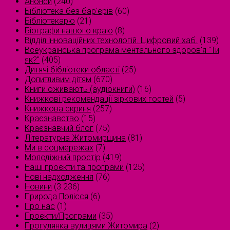
Анонси
(240)
Бібліотека без бар'єрів
(60)
Бібліотекарю
(21)
Біографи нашого краю
(8)
Відділ інноваційних технологій. Цифровий хаб.
(139)
Всеукраїнська програма ментального здоров'я "Ти
як?"
(405)
Дитячі бібліотеки області
(25)
Допитливим дітям
(670)
Книги оживають (аудіокниги)
(16)
Книжкові рекомендації зіркових гостей
(5)
Книжкова скриня
(257)
Краєзнавство
(15)
Краєзнавчий блог
(75)
Літературна Житомирщина
(81)
Ми в соцмережах
(7)
Молодіжний простір
(419)
Наші проєкти та програми
(125)
Нові надходження
(76)
Новини
(3 236)
Природа Полісся
(6)
Про нас
(1)
Проєкти/Програми
(35)
Прогулянка вулицями Житомира
(2)