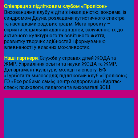
Співпраця з підлітковим клубом «Пролісок»
.
Вихованцями клубу є діти з інвалідністю, зокрема: із
синдромом Дауна, розладами аутистичного спектра
та наслідками родових травм. Мета проекту –
сприяти соціальній адаптації дітей, залученню їх до
активного культурного та освітнього життя,
розвитку творчих здібностей і формуванню
впевненості у власних можливостях.
Наші партнери:
Служба у справах дітей ЖОДА та
ЖМР; Управління освіти та науки ЖОДА та ЖМР;
Департамент культури, молоді та спорту; БФ
«Турбота та милосердя; підлітковий клуб «Пролісок»;
ГО «Все робимо самі»; центр оздоровчий «Карітас-
спес»;
психологи, педагоги та вихователі ЗОШ.