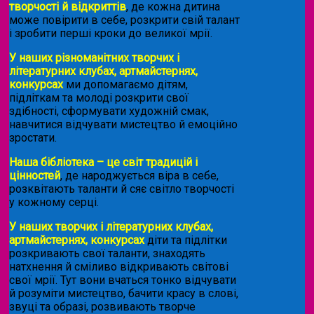
творчості й відкриттів
, де кожна дитина
може повірити в себе, розкрити свій талант
і зробити перші кроки до великої мрії.
У наших різноманітних творчих і
літературних клубах, артмайстернях,
конкурсах
ми допомагаємо дітям,
підліткам та молоді розкрити свої
здібності, сформувати художній смак,
навчитися відчувати мистецтво й емоційно
зростати.
Наша бібліотека – це світ традицій і
цінностей
, де народжується віра в себе,
розквітають таланти й сяє світло творчості
у кожному серці.
У наших творчих і літературних клубах,
артмайстернях, конкурсах
діти та підлітки
розкривають свої таланти, знаходять
натхнення й сміливо відкривають світові
свої мрії. Тут вони вчаться тонко відчувати
й розуміти мистецтво, бачити красу в слові,
звуці та образі, розвивають творче