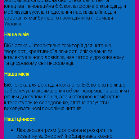
Житомирська обласна бібліотека для дітей та
юнацтва - інноваційна бібліоплатформа спільнодії для
мобілізації зусиль і подолання наслідків війни, для
зростання майбутнього громадянина і громади
України.
Наша візія
Бібліотека ˗ інтерактивна територія для читання,
творчості, креативної діяльності, спілкування та
інтелектуального дозвілля, навігатор у друкованому
та цифровому світі інформації.
Наша місія
Бібліотека для всіх і для кожного. Бібліотека не лише
забезпечує максимальний об'єм інформації з вільним і
рівним доступом до неї, але й створює комфортне
інтелектуальне середовище, здатне залучати і
виховувати нові покоління читачів.
Наші цінності
Людиноцентризм (допомога в розкриті та
розвитку здібностей й обдарувань кожної