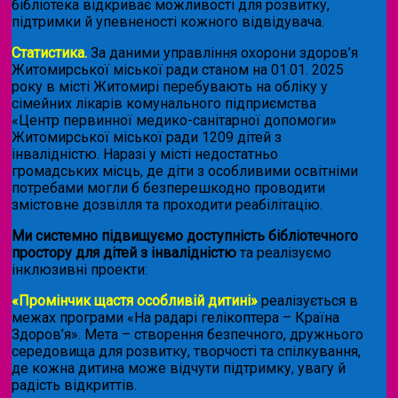
бібліотека відкриває можливості для розвитку,
підтримки й упевненості кожного відвідувача.
Статистика.
За даними управління охорони здоров’я
Житомирської міської ради станом на 01.01. 2025
року в місті Житомирі перебувають на обліку у
сімейних лікарів комунального підприємства
«Центр первинної медико-санітарної допомоги»
Житомирської міської ради 1209 дітей з
інвалідністю. Наразі у місті недостатньо
громадських місць, де діти з особливими освітніми
потребами могли б безперешкодно проводити
змістовне дозвілля та проходити реабілітацію.
Ми системно підвищуємо доступність бібліотечного
простору для дітей з інвалідністю
та реалізуємо
інклюзивні проекти:
«Промінчик щастя особливій дитині»
реалізується в
межах програми «На радарі гелікоптера – Країна
Здоров’я». Мета – створення безпечного, дружнього
середовища для розвитку, творчості та спілкування,
де кожна дитина може відчути підтримку, увагу й
радість відкриттів.