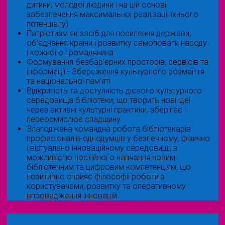
дитини, молодої людини і на цій основі
забезпечення максимальної реалізації їхнього
потенціалу)
Патріотизм як засіб для посилення держави,
об'єднання країни і розвитку самоповаги народу
і кожного громадянина
Формування безбар’єрних просторів, сервісів та
інформації - Збереження культурного розмаїття
та національної пам’яті
Відкритість та доступність дієвого культурного
середовища бібліотеки, що творить нові ідеї
через активні культурні практики, зберігає і
переосмислює спадщину
Злагоджена командна робота бібліотекарів
професіоналів-однодумців у безпечному, фізично
і віртуально інноваційному середовищі, з
можливістю постійного навчання новим
бібліотечним та цифровим компетенціям, що
позитивно сприяє філософії роботи з
користувачами, розвитку та оперативному
впровадження інновацій.