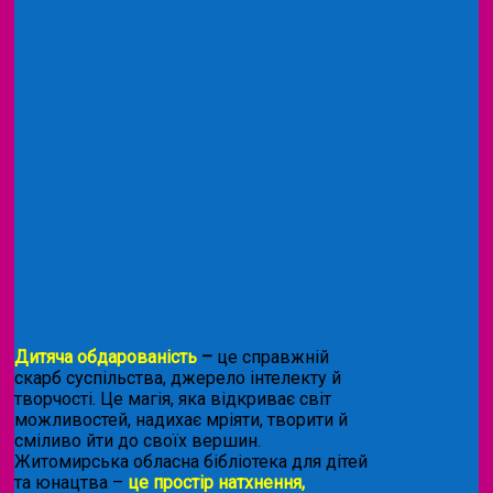
Дитяча обдарованість
–
це справжній
скарб суспільства, джерело інтелекту й
творчості. Це магія, яка відкриває світ
можливостей, надихає мріяти, творити й
сміливо йти до своїх вершин.
Житомирська обласна бібліотека для дітей
та юнацтва –
це простір натхнення,