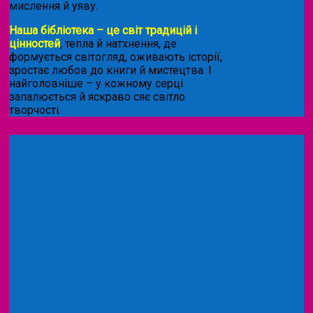
мислення й уяву.
Наша бібліотека – це світ традицій і
цінностей
, тепла й натхнення, де
формується світогляд, оживають історії,
зростає любов до книги й мистецтва. І
найголовніше – у кожному серці
запалюється й яскраво сяє світло
творчості.