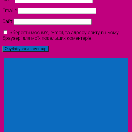
Email
*
Сайт
Зберегти моє ім'я, e-mail, та адресу сайту в цьому
браузері для моїх подальших коментарів.