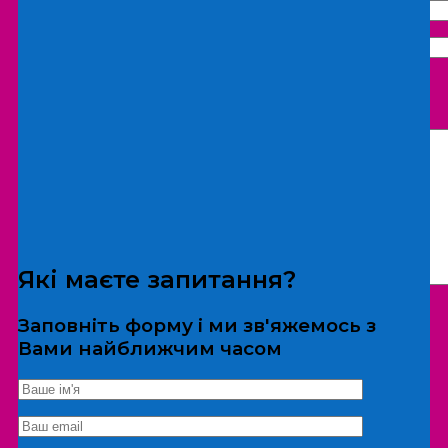
Що бажаєте замовити:
Екскурсія
Локація
Які маєте запитання?
Заповніть форму і ми зв'яжемось з
Вами найближчим часом
*Дані не передаються третім особам
Екскурсія/локація