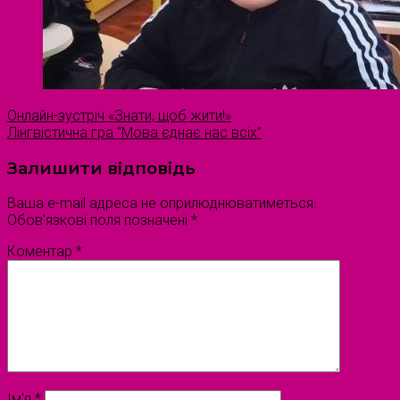
Онлайн-зустріч «Знати, щоб жити!»
Лінгвістична гра “Мова єднає нас всіх”
Залишити відповідь
Ваша e-mail адреса не оприлюднюватиметься.
Обов’язкові поля позначені
*
Коментар
*
Ім'я
*