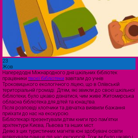
23
Жов
Напередодні Міжнародного дня шкільних бібліотек
працівники
твоєї бібліотеки
завітали до учнів
Троковицького екологічного ліцею, що в Оліївській
територіальній громаді. Дітям, які звикли до своєї шкільної
бібліотеки, було цікаво дізнатися, чим живе Житомирська
обласна бібліотека для дітей та юнацтва.
Після розповіді хлопчики та дівчатка виявили бажання
приїхати до нас на екскурсію.
Бібліотекарі презентували дітям книги про пам’ятки
архітектури Києва, Львова та інших міст.
Деякі з цих туристичних магнітів юні здобувачі освіти
відвідували раніше під час екскурсій. Тож їм було цікаво і