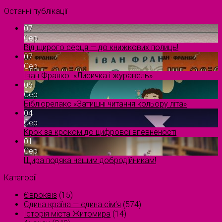
Останні публікації
07
Сер
Від щирого серця — до книжкових полиць!
07
Сер
Іван Франко. «Лисичка і журавель»
06
Сер
Бібліорелакс «Затишні читання кольору літа»
04
Сер
Крок за кроком до цифрової впевненості
01
Сер
Щира подяка нашим добродійникам!
Категорії
Євроквіз
(15)
Єдина країна — єдина сім’я
(574)
Історія міста Житомира
(14)