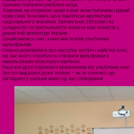
приємно побачити улюблені місця.
Зокрема, на сторінках однієї з книг вони побачили і рідний
храм села Троковичі, що є пам’яткою архітектури
національного значення. Святині вже 233 роки і за
складністю та оригінальністю вона не має аналогів у
дерев’яній архітектурі України.
Ознайомились учні і з книгами ескізів улюблених
мультфільмів.
Спільно домовилися про наступну зустріч і майстер-клас,
під час якого спробують створити мультфільм з
намальованих власноруч картинок.
Наші юні друзі поділилися враженнями від улюблених книг.
Зустріч видалася дуже теплою – як те сонечко, що
заглядало у шкільне вікно під час спілкування.