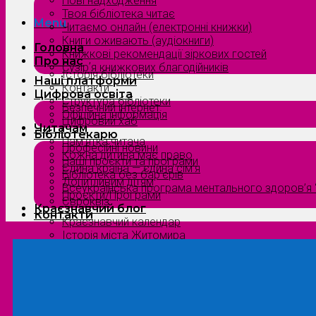
Нові надходження
Твоя бібліотека читає
Menu
Читаємо онлайн (електронні книжки)
Книги оживають (аудіокниги)
Головна
Книжкові рекомендації зіркових гостей
Про нас
Сузірʼя книжкових благодійників
Історія бібліотеки
Наші платформи
Контакти
Цифрова освіта
Структура бібліотеки
Безпечний інтернет
Офіційна інформація
Цифровий хаб
Читачам
Бібліотекарю
Пам’ятка читача
Професійні новини
Кожна дитина має право
Наші проєкти та програми
Єдина країна — єдина сім’я
Бібліотека без бар’єрів
Допитливим дітям
Всеукраїнська програма ментального здоров’я “
Проєкти/Програми
Євроквіз
Краєзнавчий блог
Контакти
Краєзнавчий календар
Історія міста Житомира
Біографи нашого краю
Природа Полісся
Літературна Житомирщина
Славетні імена нашого краю
Menu