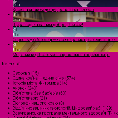
Сер
Крок за кроком до цифрової впевненості
01
Сер
Щира подяка нашим добродійникам!
31
Лип
Серпень у бібліотеці — час яскравих вражень і нових в
30
Лип
Медовий код Поліського краю: імена переможців
Категорії
Євроквіз
(15)
Єдина країна — єдина сім’я
(574)
Історія міста Житомира
(14)
Анонси
(240)
Бібліотека без бар'єрів
(60)
Бібліотекарю
(21)
Біографи нашого краю
(8)
Відділ інноваційних технологій. Цифровий хаб.
(139)
Всеукраїнська програма ментального здоров'я "Ти як