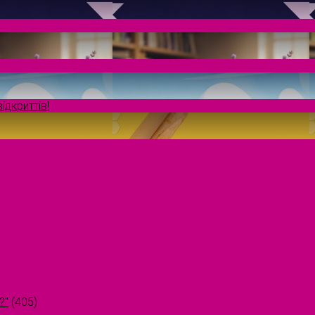
ідкриттів!
?"
(405)