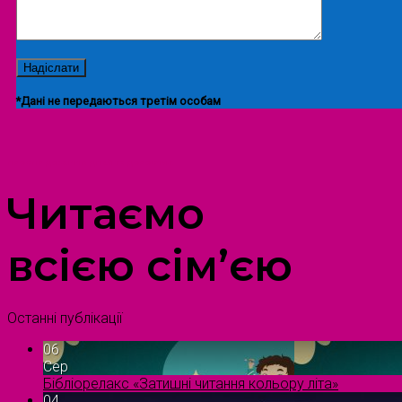
*Дані не передаються третім особам
ПРОСТІР ДОЗВІЛЛЯ ДІТЕЙ ТА ДОРОСЛИХ
Читаємо
всією сім’єю
Останні публікації
06
Сер
Бібліорелакс «Затишні читання кольору літа»
04