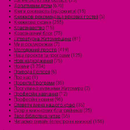
Дитячі бібліотеки області
(25)
Допитливим дітям
(670)
Книги оживають (аудіокниги)
(15)
Книжкові рекомендації зіркових гостей
(5)
Книжкова скриня
(255)
Краєзнавство
(15)
Краєзнавчий блог
(75)
Літературна Житомирщина
(81)
Ми в соцмережах
(7)
Молодіжний простір
(419)
Наші проєкти та програми
(125)
Нові надходження
(75)
Новини
(3 234)
Природа Полісся
(6)
Про нас
(1)
Проєкти/Програми
(35)
Прогулянка вулицями Житомира
(2)
Професійні навчання
(12)
Професійні новини
(96)
Славетні імена нашого краю
(35)
Сузірʼя книжкових благодійників
(25)
Твоя бібліотека читає
(55)
Читаємо онлайн (електронні книжки)
(156)