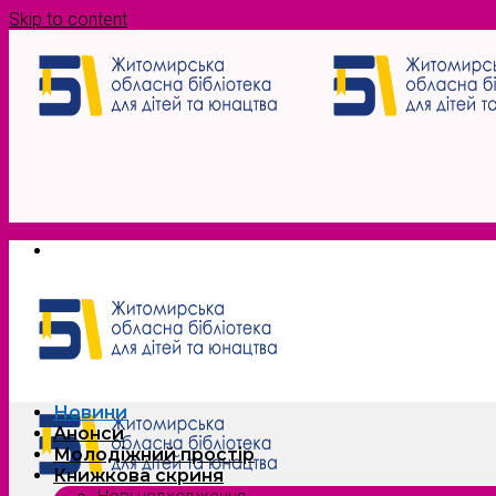
Skip to content
Новини
Анонси
Молодіжний простір
Книжкова скриня