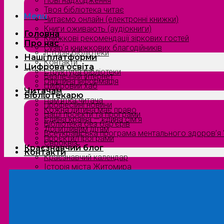
Нові надходження
Твоя бібліотека читає
Menu
Читаємо онлайн (електронні книжки)
Книги оживають (аудіокниги)
Головна
Книжкові рекомендації зіркових гостей
Про нас
Сузірʼя книжкових благодійників
Історія бібліотеки
Наші платформи
Контакти
Цифрова освіта
Структура бібліотеки
Безпечний інтернет
Офіційна інформація
Цифровий хаб
Читачам
Бібліотекарю
Пам’ятка читача
Професійні новини
Кожна дитина має право
Наші проєкти та програми
Єдина країна — єдина сім’я
Бібліотека без бар’єрів
Допитливим дітям
Всеукраїнська програма ментального здоров’я “
Проєкти/Програми
Євроквіз
Краєзнавчий блог
Контакти
Краєзнавчий календар
Історія міста Житомира
Біографи нашого краю
Природа Полісся
Літературна Житомирщина
Славетні імена нашого краю
Menu