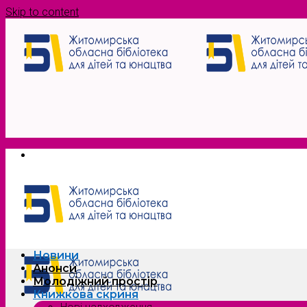
Skip to content
Новини
Анонси
Молодіжний простір
Книжкова скриня