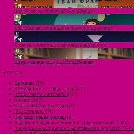
Сер
Іван Франко. «Лисичка і журавель»
06
Сер
Бібліорелакс «Затишні читання кольору літа»
04
Сер
Крок за кроком до цифрової впевненості
01
Сер
Щира подяка нашим добродійникам!
Категорії
Євроквіз
(15)
Єдина країна — єдина сім’я
(574)
Історія міста Житомира
(14)
Анонси
(240)
Бібліотека без бар'єрів
(60)
Бібліотекарю
(21)
Біографи нашого краю
(8)
Відділ інноваційних технологій. Цифровий хаб.
(139)
Всеукраїнська програма ментального здоров'я "Ти як