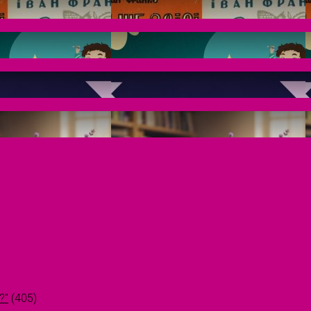
?"
(405)