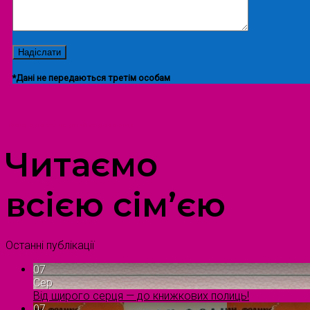
*Дані не передаються третім особам
ПРОСТІР ДОЗВІЛЛЯ ДІТЕЙ ТА ДОРОСЛИХ
Читаємо
всією сім’єю
Останні публікації
07
Сер
Від щирого серця — до книжкових полиць!
07