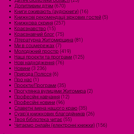
Дитячі бібліотеки області
(25)
Допитливим дітям
(670)
Книги оживають (аудіокниги)
(16)
Книжкові рекомендації зіркових гостей
(5)
Книжкова скриня
(257)
Краєзнавство
(15)
Краєзнавчий блог
(75)
Літературна Житомирщина
(81)
Ми в соцмережах
(7)
Молодіжний простір
(419)
Наші проєкти та програми
(125)
Нові надходження
(76)
Новини
(3 236)
Природа Полісся
(6)
Про нас
(1)
Проєкти/Програми
(35)
Прогулянка вулицями Житомира
(2)
Професійні навчання
(12)
Професійні новини
(96)
Славетні імена нашого краю
(35)
Сузірʼя книжкових благодійників
(26)
Твоя бібліотека читає
(55)
Читаємо онлайн (електронні книжки)
(156)