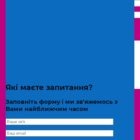
Що бажаєте замовити:
Екскурсія
Локація
Які маєте запитання?
Заповніть форму і ми зв'яжемось з
Вами найближчим часом
*Дані не передаються третім особам
Екскурсія/локація