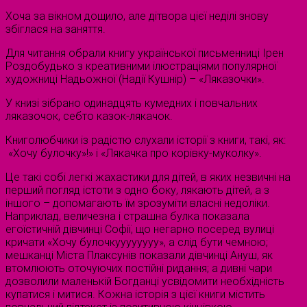
Хоча за вікном дощило, але дітвора цієї неділі знову
збіглася на заняття.
Для читання обрали книгу української письменниці Ірен
Роздобудько з креативними ілюстраціями популярної
художниці Надьожної (Надії Кушнір) – «Ляказочки».
У книзі зібрано одинадцять кумедних і повчальних
ляказочок, себто казок-лякачок.
Книголюбчики із радістю слухали історії з книги, такі, як:
«Хочу булочку»!» і «Лякачка про корівку-муколку».
Це такі собі легкі жахастики для дітей, в яких незвичні на
перший погляд істоти з одно боку, лякають дітей, а з
іншого – допомагають їм зрозуміти власні недоліки.
Наприклад, величезна і страшна булка показала
егоїстичній дівчинці Софії, що негарно посеред вулиці
кричати «Хочу булочкуууууууу», а слід бути чемною;
мешканці Міста Плаксунів показали дівчинці Ануш, як
втомлюють оточуючих постійні ридання; а дивні чари
дозволили маленькій Богданці усвідомити необхідність
купатися і митися. Кожна історія з цієї книги містить