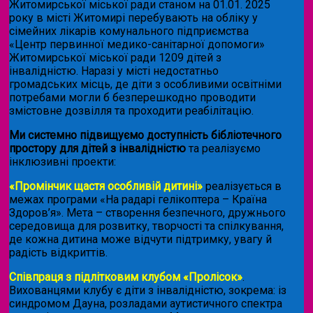
Житомирської міської ради станом на 01.01. 2025
року в місті Житомирі перебувають на обліку у
сімейних лікарів комунального підприємства
«Центр первинної медико-санітарної допомоги»
Житомирської міської ради 1209 дітей з
інвалідністю. Наразі у місті недостатньо
громадських місць, де діти з особливими освітніми
потребами могли б безперешкодно проводити
змістовне дозвілля та проходити реабілітацію.
Ми системно підвищуємо доступність бібліотечного
простору для дітей з інвалідністю
та реалізуємо
інклюзивні проекти:
«Промінчик щастя особливій дитині»
реалізується в
межах програми «На радарі гелікоптера – Країна
Здоров’я». Мета – створення безпечного, дружнього
середовища для розвитку, творчості та спілкування,
де кожна дитина може відчути підтримку, увагу й
радість відкриттів.
Співпраця з підлітковим клубом «Пролісок»
.
Вихованцями клубу є діти з інвалідністю, зокрема: із
синдромом Дауна, розладами аутистичного спектра