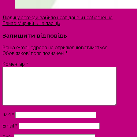
Людину завжди вабило незвідане й незбагненне
Панас Мирний. «На пасіці»
Залишити відповідь
Ваша e-mail адреса не оприлюднюватиметься.
Обов’язкові поля позначені
*
Коментар
*
Ім'я
*
Email
*