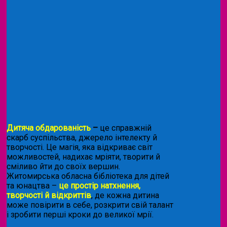
Дитяча обдарованість
–
це справжній
скарб суспільства, джерело інтелекту й
творчості. Це магія, яка відкриває світ
можливостей, надихає мріяти, творити й
сміливо йти до своїх вершин.
Житомирська обласна бібліотека для дітей
та юнацтва –
це простір натхнення,
творчості й відкриттів
, де кожна дитина
може повірити в себе, розкрити свій талант
і зробити перші кроки до великої мрії.