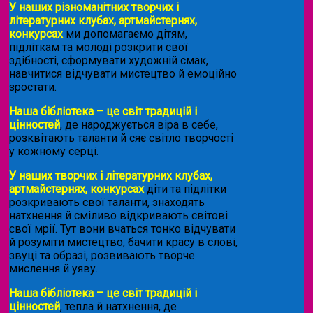
У наших різноманітних творчих і
літературних клубах, артмайстернях,
конкурсах
ми допомагаємо дітям,
підліткам та молоді розкрити свої
здібності, сформувати художній смак,
навчитися відчувати мистецтво й емоційно
зростати.
Наша бібліотека – це світ традицій і
цінностей
, де народжується віра в себе,
розквітають таланти й сяє світло творчості
у кожному серці.
У наших творчих і літературних клубах,
артмайстернях, конкурсах
діти та підлітки
розкривають свої таланти, знаходять
натхнення й сміливо відкривають світові
свої мрії. Тут вони вчаться тонко відчувати
й розуміти мистецтво, бачити красу в слові,
звуці та образі, розвивають творче
мислення й уяву.
Наша бібліотека – це світ традицій і
цінностей
, тепла й натхнення, де