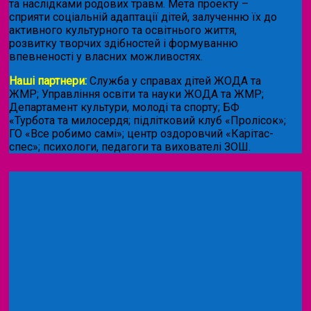
та наслідками родових травм. Мета проекту –
сприяти соціальній адаптації дітей, залученню їх до
активного культурного та освітнього життя,
розвитку творчих здібностей і формуванню
впевненості у власних можливостях.
Наші партнери:
Служба у справах дітей ЖОДА та
ЖМР; Управління освіти та науки ЖОДА та ЖМР;
Департамент культури, молоді та спорту; БФ
«Турбота та милосердя; підлітковий клуб «Пролісок»;
ГО «Все робимо самі»; центр оздоровчий «Карітас-
спес»;
психологи, педагоги та вихователі ЗОШ.