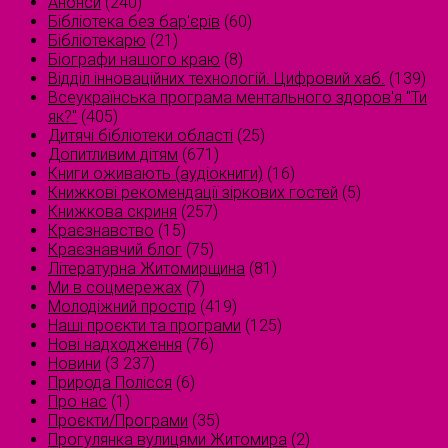
Анонси
(240)
Бібліотека без бар'єрів
(60)
Бібліотекарю
(21)
Біографи нашого краю
(8)
Відділ інноваційних технологій. Цифровий хаб.
(139)
Всеукраїнська програма ментального здоров'я "Ти
як?"
(405)
Дитячі бібліотеки області
(25)
Допитливим дітям
(671)
Книги оживають (аудіокниги)
(16)
Книжкові рекомендації зіркових гостей
(5)
Книжкова скриня
(257)
Краєзнавство
(15)
Краєзнавчий блог
(75)
Літературна Житомирщина
(81)
Ми в соцмережах
(7)
Молодіжний простір
(419)
Наші проєкти та програми
(125)
Нові надходження
(76)
Новини
(3 237)
Природа Полісся
(6)
Про нас
(1)
Проєкти/Програми
(35)
Прогулянка вулицями Житомира
(2)