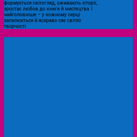
формується світогляд, оживають історії,
зростає любов до книги й мистецтва. І
найголовніше – у кожному серці
запалюється й яскраво сяє світло
творчості.