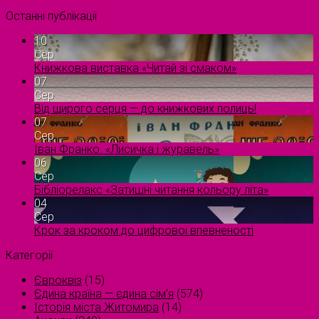
Останні публікації
10
Сер
Книжкова виставка «Читай зі смаком»
07
Сер
Від щирого серця — до книжкових полиць!
07
Сер
Іван Франко. «Лисичка і журавель»
06
Сер
Бібліорелакс «Затишні читання кольору літа»
04
Сер
Крок за кроком до цифрової впевненості
Категорії
Євроквіз
(15)
Єдина країна — єдина сім’я
(574)
Історія міста Житомира
(14)