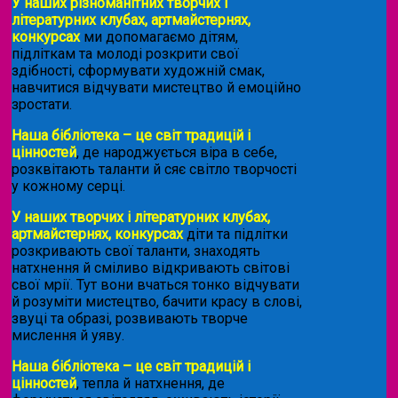
У наших різноманітних творчих і
літературних клубах, артмайстернях,
конкурсах
ми допомагаємо дітям,
підліткам та молоді розкрити свої
здібності, сформувати художній смак,
навчитися відчувати мистецтво й емоційно
зростати.
Наша бібліотека – це світ традицій і
цінностей
, де народжується віра в себе,
розквітають таланти й сяє світло творчості
у кожному серці.
У наших творчих і літературних клубах,
артмайстернях, конкурсах
діти та підлітки
розкривають свої таланти, знаходять
натхнення й сміливо відкривають світові
свої мрії. Тут вони вчаться тонко відчувати
й розуміти мистецтво, бачити красу в слові,
звуці та образі, розвивають творче
мислення й уяву.
Наша бібліотека – це світ традицій і
цінностей
, тепла й натхнення, де