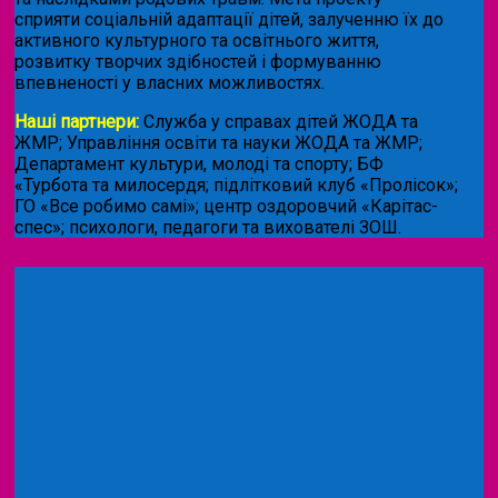
сприяти соціальній адаптації дітей, залученню їх до
активного культурного та освітнього життя,
розвитку творчих здібностей і формуванню
впевненості у власних можливостях.
Наші партнери:
Служба у справах дітей ЖОДА та
ЖМР; Управління освіти та науки ЖОДА та ЖМР;
Департамент культури, молоді та спорту; БФ
«Турбота та милосердя; підлітковий клуб «Пролісок»;
ГО «Все робимо самі»; центр оздоровчий «Карітас-
спес»;
психологи, педагоги та вихователі ЗОШ.