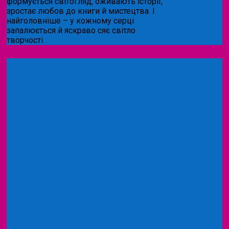
формується світогляд, оживають історії,
зростає любов до книги й мистецтва. І
найголовніше – у кожному серці
запалюється й яскраво сяє світло
творчості.