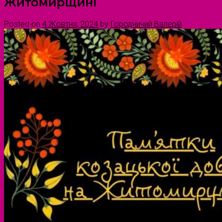
Житомирщині
Posted on
4 Жовтня, 2024
by
Городничий Валерій