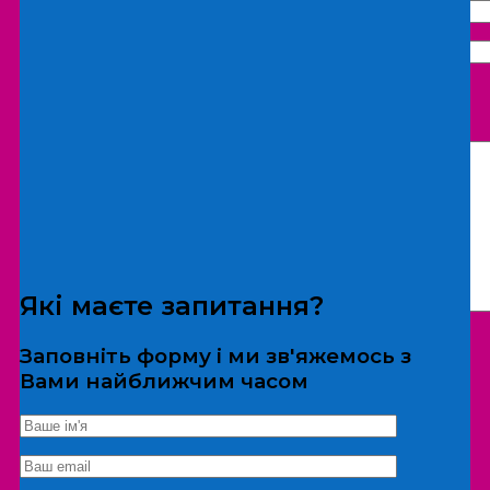
Що бажаєте замовити:
Екскурсія
Локація
Які маєте запитання?
Заповніть форму і ми зв'яжемось з
Вами найближчим часом
*Дані не передаються третім особам
Екскурсія/локація