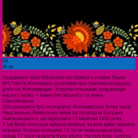
04
Жов
Працівники твоєї бібліотеки зустрілися з учнями Ліцею
№17 міста Житомира і розповіли про пам’ятки козацької
доби на Житомирщині. Згадали гетьманів, уродженців
нашого краю, – Івана Виговського та Івана
Самойловича.
Діти дізналися про легендарну Житомирську битву часів
Національно-Визвольної війни під проводом Богдана
Хмельницького, що відбулася 13 вересня 1650 року.
У цій битві польське військо вперше за всю війну зазнало
поразки. Козаки полонили 7,5 тисяч польських воїнів,
понад 17 тисяч ворогів було вбито. На полі бою полягло