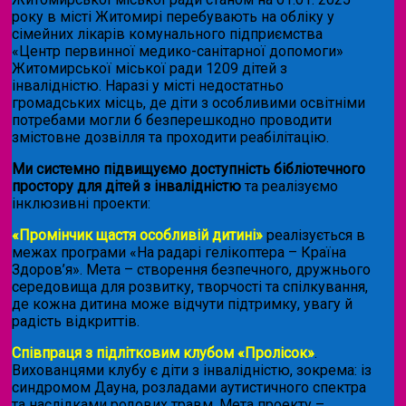
року в місті Житомирі перебувають на обліку у
сімейних лікарів комунального підприємства
«Центр первинної медико-санітарної допомоги»
Житомирської міської ради 1209 дітей з
інвалідністю. Наразі у місті недостатньо
громадських місць, де діти з особливими освітніми
потребами могли б безперешкодно проводити
змістовне дозвілля та проходити реабілітацію.
Ми системно підвищуємо доступність бібліотечного
простору для дітей з інвалідністю
та реалізуємо
інклюзивні проекти:
«Промінчик щастя особливій дитині»
реалізується в
межах програми «На радарі гелікоптера – Країна
Здоров’я». Мета – створення безпечного, дружнього
середовища для розвитку, творчості та спілкування,
де кожна дитина може відчути підтримку, увагу й
радість відкриттів.
Співпраця з підлітковим клубом «Пролісок»
.
Вихованцями клубу є діти з інвалідністю, зокрема: із
синдромом Дауна, розладами аутистичного спектра
та наслідками родових травм. Мета проекту –