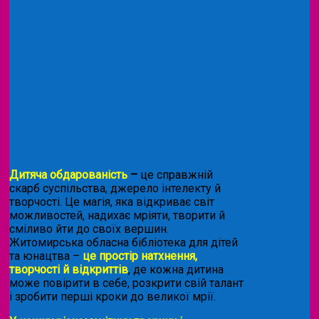
Дитяча обдарованість
–
це справжній
скарб суспільства, джерело інтелекту й
творчості. Це магія, яка відкриває світ
можливостей, надихає мріяти, творити й
сміливо йти до своїх вершин.
Житомирська обласна бібліотека для дітей
та юнацтва –
це простір натхнення,
творчості й відкриттів
, де кожна дитина
може повірити в себе, розкрити свій талант
і зробити перші кроки до великої мрії.