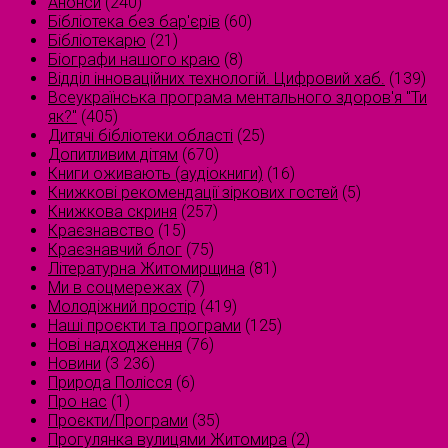
Анонси
(240)
Бібліотека без бар'єрів
(60)
Бібліотекарю
(21)
Біографи нашого краю
(8)
Відділ інноваційних технологій. Цифровий хаб.
(139)
Всеукраїнська програма ментального здоров'я "Ти
як?"
(405)
Дитячі бібліотеки області
(25)
Допитливим дітям
(670)
Книги оживають (аудіокниги)
(16)
Книжкові рекомендації зіркових гостей
(5)
Книжкова скриня
(257)
Краєзнавство
(15)
Краєзнавчий блог
(75)
Літературна Житомирщина
(81)
Ми в соцмережах
(7)
Молодіжний простір
(419)
Наші проєкти та програми
(125)
Нові надходження
(76)
Новини
(3 236)
Природа Полісся
(6)
Про нас
(1)
Проєкти/Програми
(35)
Прогулянка вулицями Житомира
(2)