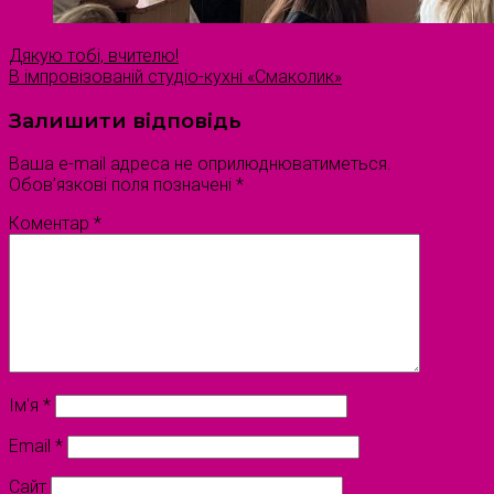
Дякую тобі, вчителю!
В імпровізованій студіо-кухні «Смаколик»
Залишити відповідь
Ваша e-mail адреса не оприлюднюватиметься.
Обов’язкові поля позначені
*
Коментар
*
Ім'я
*
Email
*
Сайт