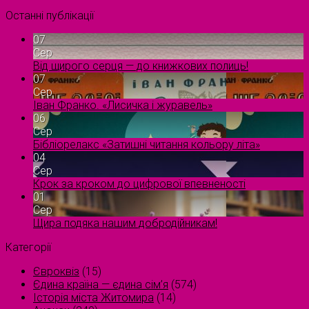
Останні публікації
07
Сер
Від щирого серця — до книжкових полиць!
07
Сер
Іван Франко. «Лисичка і журавель»
06
Сер
Бібліорелакс «Затишні читання кольору літа»
04
Сер
Крок за кроком до цифрової впевненості
01
Сер
Щира подяка нашим добродійникам!
Категорії
Євроквіз
(15)
Єдина країна — єдина сім’я
(574)
Історія міста Житомира
(14)