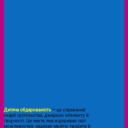
Дитяча обдарованість
–
це справжній
скарб суспільства, джерело інтелекту й
творчості. Це магія, яка відкриває світ
можливостей, надихає мріяти, творити й