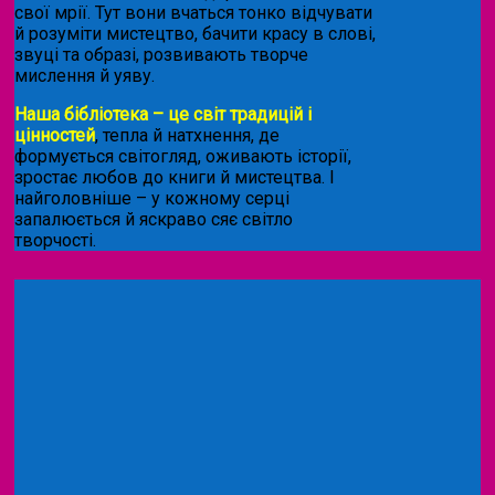
свої мрії. Тут вони вчаться тонко відчувати
й розуміти мистецтво, бачити красу в слові,
звуці та образі, розвивають творче
мислення й уяву.
Наша бібліотека – це світ традицій і
цінностей
, тепла й натхнення, де
формується світогляд, оживають історії,
зростає любов до книги й мистецтва. І
найголовніше – у кожному серці
запалюється й яскраво сяє світло
творчості.