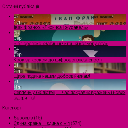
Останні публікації
07
Сер
Іван Франко. «Лисичка і журавель»
06
Сер
Бібліорелакс «Затишні читання кольору літа»
04
Сер
Крок за кроком до цифрової впевненості
01
Сер
Щира подяка нашим добродійникам!
31
Лип
Серпень у бібліотеці — час яскравих вражень і нових
відкриттів!
Категорії
Євроквіз
(15)
Єдина країна — єдина сім’я
(574)