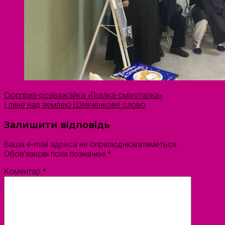
Сюрприз-розважайка «Гралка-сміхоталка»
І лине над землею Шевченкове слово
Залишити відповідь
Ваша e-mail адреса не оприлюднюватиметься.
Обов’язкові поля позначені
*
Коментар
*