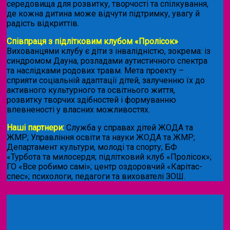
середовища для розвитку, творчості та спілкування,
де кожна дитина може відчути підтримку, увагу й
радість відкриттів.
Співпраця з підлітковим клубом «Пролісок»
.
Вихованцями клубу є діти з інвалідністю, зокрема: із
синдромом Дауна, розладами аутистичного спектра
та наслідками родових травм. Мета проекту –
сприяти соціальній адаптації дітей, залученню їх до
активного культурного та освітнього життя,
розвитку творчих здібностей і формуванню
впевненості у власних можливостях.
Наші партнери:
Служба у справах дітей ЖОДА та
ЖМР; Управління освіти та науки ЖОДА та ЖМР;
Департамент культури, молоді та спорту; БФ
«Турбота та милосердя; підлітковий клуб «Пролісок»;
ГО «Все робимо самі»; центр оздоровчий «Карітас-
спес»;
психологи, педагоги та вихователі ЗОШ.