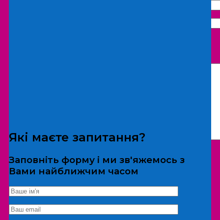
Що бажаєте замовити:
Екскурсія
Локація
Які маєте запитання?
Заповніть форму і ми зв'яжемось з
Вами найближчим часом
*Дані не передаються третім особам
Екскурсія/локація