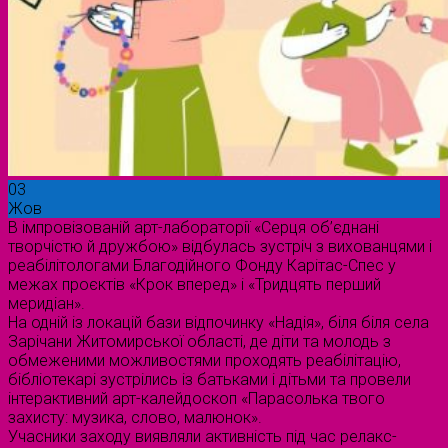
03
Жов
В імпровізованій арт-лабораторії «Серця об’єднані
творчістю й дружбою» відбулась зустріч з вихованцями і
реабілітологами Благодійного Фонду Карітас-Спес у
межах проєктів «Крок вперед» і «Тридцять перший
меридіан».
На одній із локацій бази відпочинку «Надія», біля біля села
Зарічани Житомирської області, де діти та молодь з
обмеженими можливостями проходять реабілітацію,
бібліотекарі зустрілись із батьками і дітьми та провели
інтерактивний арт-калейдоскоп «Парасолька твого
захисту: музика, слово, малюнок».
Учасники заходу виявляли активність під час релакс-