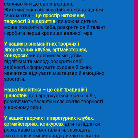
сміливо йти до своїх вершин.
Житомирська обласна бібліотека для дітей
та юнацтва –
це простір натхнення,
творчості й відкриттів
, де кожна дитина
може повірити в себе, розкрити свій талант
і зробити перші кроки до великої мрії.
У наших різноманітних творчих і
літературних клубах, артмайстернях,
конкурсах
ми допомагаємо дітям,
підліткам та молоді розкрити свої
здібності, сформувати художній смак,
навчитися відчувати мистецтво й емоційно
зростати.
Наша бібліотека – це світ традицій і
цінностей
, де народжується віра в себе,
розквітають таланти й сяє світло творчості
у кожному серці.
У наших творчих і літературних клубах,
артмайстернях, конкурсах
діти та підлітки
розкривають свої таланти, знаходять
натхнення й сміливо відкривають світові