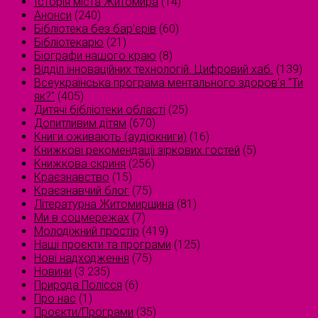
Історія міста Житомира
(14)
Анонси
(240)
Бібліотека без бар'єрів
(60)
Бібліотекарю
(21)
Біографи нашого краю
(8)
Відділ інноваційних технологій. Цифровий хаб.
(139)
Всеукраїнська програма ментального здоров'я "Ти
як?"
(405)
Дитячі бібліотеки області
(25)
Допитливим дітям
(670)
Книги оживають (аудіокниги)
(16)
Книжкові рекомендації зіркових гостей
(5)
Книжкова скриня
(256)
Краєзнавство
(15)
Краєзнавчий блог
(75)
Літературна Житомирщина
(81)
Ми в соцмережах
(7)
Молодіжний простір
(419)
Наші проєкти та програми
(125)
Нові надходження
(75)
Новини
(3 235)
Природа Полісся
(6)
Про нас
(1)
Проєкти/Програми
(35)