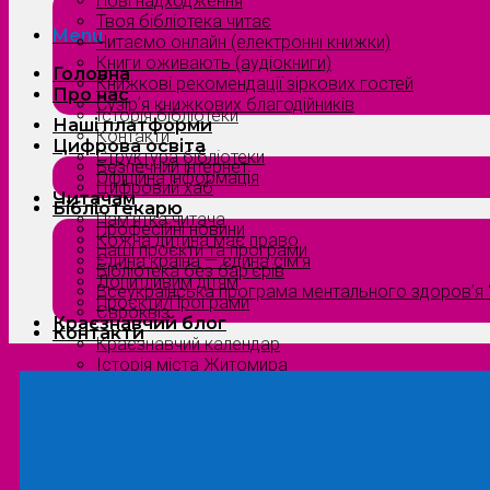
Нові надходження
Твоя бібліотека читає
Menu
Читаємо онлайн (електронні книжки)
Книги оживають (аудіокниги)
Головна
Книжкові рекомендації зіркових гостей
Про нас
Сузірʼя книжкових благодійників
Історія бібліотеки
Наші платформи
Контакти
Цифрова освіта
Структура бібліотеки
Безпечний інтернет
Офіційна інформація
Цифровий хаб
Читачам
Бібліотекарю
Пам’ятка читача
Професійні новини
Кожна дитина має право
Наші проєкти та програми
Єдина країна — єдина сім’я
Бібліотека без бар’єрів
Допитливим дітям
Всеукраїнська програма ментального здоров’я “
Проєкти/Програми
Євроквіз
Краєзнавчий блог
Контакти
Краєзнавчий календар
Історія міста Житомира
Біографи нашого краю
Природа Полісся
Літературна Житомирщина
Славетні імена нашого краю
Menu