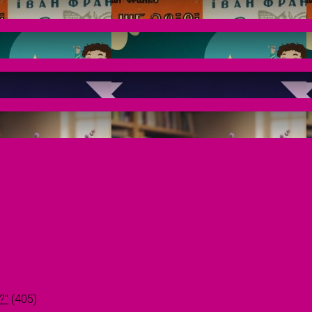
?"
(405)