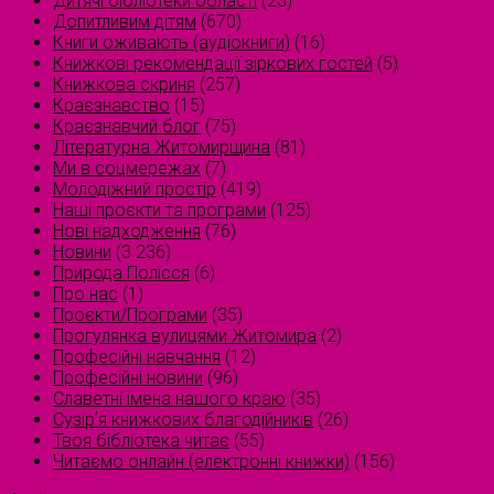
Дитячі бібліотеки області
(25)
Допитливим дітям
(670)
Книги оживають (аудіокниги)
(16)
Книжкові рекомендації зіркових гостей
(5)
Книжкова скриня
(257)
Краєзнавство
(15)
Краєзнавчий блог
(75)
Літературна Житомирщина
(81)
Ми в соцмережах
(7)
Молодіжний простір
(419)
Наші проєкти та програми
(125)
Нові надходження
(76)
Новини
(3 236)
Природа Полісся
(6)
Про нас
(1)
Проєкти/Програми
(35)
Прогулянка вулицями Житомира
(2)
Професійні навчання
(12)
Професійні новини
(96)
Славетні імена нашого краю
(35)
Сузірʼя книжкових благодійників
(26)
Твоя бібліотека читає
(55)
Читаємо онлайн (електронні книжки)
(156)