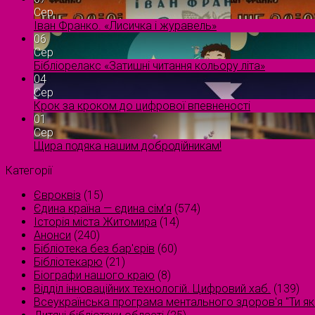
Сер
Іван Франко. «Лисичка і журавель»
06
Сер
Бібліорелакс «Затишні читання кольору літа»
04
Сер
Крок за кроком до цифрової впевненості
01
Сер
Щира подяка нашим добродійникам!
Категорії
Євроквіз
(15)
Єдина країна — єдина сім’я
(574)
Історія міста Житомира
(14)
Анонси
(240)
Бібліотека без бар'єрів
(60)
Бібліотекарю
(21)
Біографи нашого краю
(8)
Відділ інноваційних технологій. Цифровий хаб.
(139)
Всеукраїнська програма ментального здоров'я "Ти як