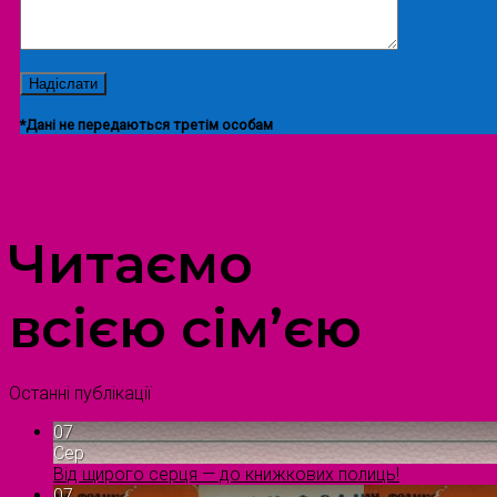
*Дані не передаються третім особам
ПРОСТІР ДОЗВІЛЛЯ ДІТЕЙ ТА ДОРОСЛИХ
Читаємо
всією сім’єю
Останні публікації
07
Сер
Від щирого серця — до книжкових полиць!
07