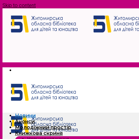
Skip to content
Новини
Анонси
Молодіжний простір
Книжкова скриня