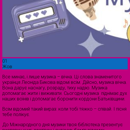
01
Жов
Все минає, і лише музика – вічна. Ці слова знаменитого
українця Леоніда Бикова відомі всім. Дійсно, музика вічна.
Вона дарує наснагу, розраду, тиху надію. Музика
допомагає жити і виживати. Сьогодні музика піднімає дух
наших воїнів і допомагає боронити кордони Батьківщини.
Всім відомий такий вираз: коли тобі тяжко – співай. І пісня
тебе полікує.
До Міжнародного дня музики твоя бібліотека презентує