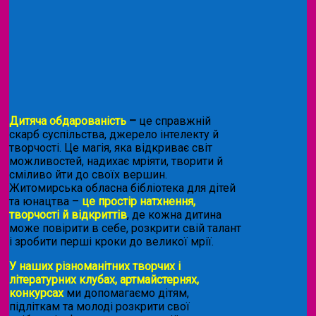
Дитяча обдарованість
–
це справжній
скарб суспільства, джерело інтелекту й
творчості. Це магія, яка відкриває світ
можливостей, надихає мріяти, творити й
сміливо йти до своїх вершин.
Житомирська обласна бібліотека для дітей
та юнацтва –
це простір натхнення,
творчості й відкриттів
, де кожна дитина
може повірити в себе, розкрити свій талант
і зробити перші кроки до великої мрії.
У наших різноманітних творчих і
літературних клубах, артмайстернях,
конкурсах
ми допомагаємо дітям,
підліткам та молоді розкрити свої