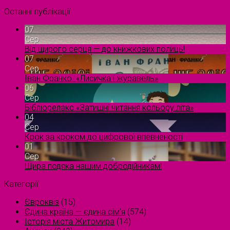
Останні публікації
07
Сер
Від щирого серця — до книжкових полиць!
07
Сер
Іван Франко. «Лисичка і журавель»
06
Сер
Бібліорелакс «Затишні читання кольору літа»
04
Сер
Крок за кроком до цифрової впевненості
01
Сер
Щира подяка нашим добродійникам!
Категорії
Євроквіз
(15)
Єдина країна — єдина сім’я
(574)
Історія міста Житомира
(14)