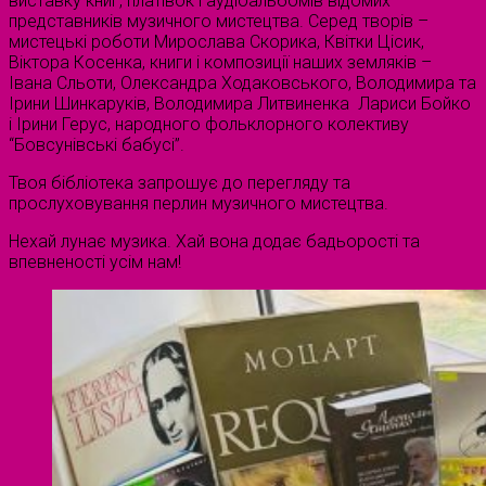
виставку книг, платівок і аудіоальбомів відомих
представників музичного мистецтва. Серед творів –
мистецькі роботи Мирослава Скорика, Квітки Цісик,
Віктора Косенка, книги і композиції наших земляків –
Івана Сльоти, Олександра Ходаковського, Володимира та
Ірини Шинкаруків, Володимира Литвиненка Лариси Бойко
і Ірини Герус, народного фольклорного колективу
“Бовсунівські бабусі”.
Твоя бібліотека запрошує до перегляду та
прослуховування перлин музичного мистецтва.
Нехай лунає музика. Хай вона додає бадьорості та
впевненості усім нам!