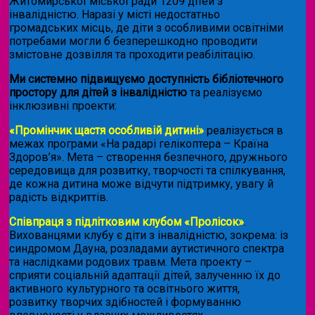
Житомирської міської ради 1209 дітей з
інвалідністю. Наразі у місті недостатньо
громадських місць, де діти з особливими освітніми
потребами могли б безперешкодно проводити
змістовне дозвілля та проходити реабілітацію.
Ми системно підвищуємо доступність бібліотечного
простору для дітей з інвалідністю
та реалізуємо
інклюзивні проекти:
«Промінчик щастя особливій дитині»
реалізується в
межах програми «На радарі гелікоптера – Країна
Здоров’я». Мета – створення безпечного, дружнього
середовища для розвитку, творчості та спілкування,
де кожна дитина може відчути підтримку, увагу й
радість відкриттів.
Співпраця з підлітковим клубом «Пролісок»
.
Вихованцями клубу є діти з інвалідністю, зокрема: із
синдромом Дауна, розладами аутистичного спектра
та наслідками родових травм. Мета проекту –
сприяти соціальній адаптації дітей, залученню їх до
активного культурного та освітнього життя,
розвитку творчих здібностей і формуванню