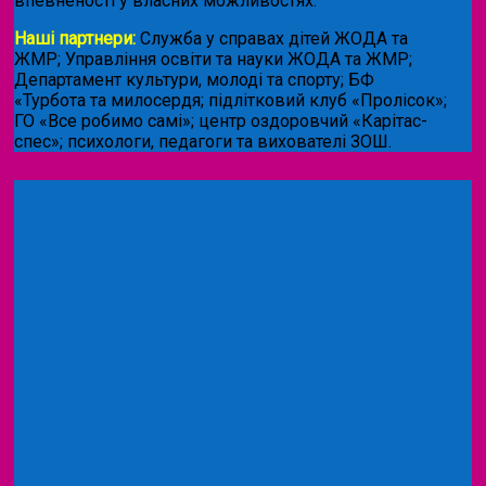
впевненості у власних можливостях.
Наші партнери:
Служба у справах дітей ЖОДА та
ЖМР; Управління освіти та науки ЖОДА та ЖМР;
Департамент культури, молоді та спорту; БФ
«Турбота та милосердя; підлітковий клуб «Пролісок»;
ГО «Все робимо самі»; центр оздоровчий «Карітас-
спес»;
психологи, педагоги та вихователі ЗОШ.