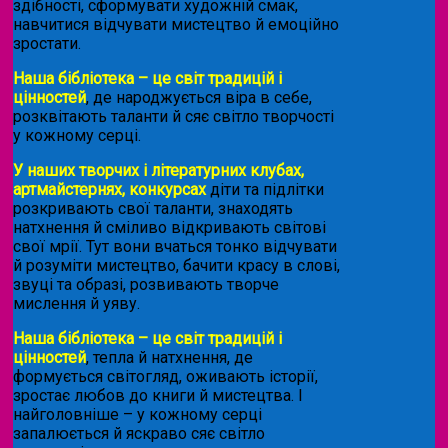
здібності, сформувати художній смак,
навчитися відчувати мистецтво й емоційно
зростати.
Наша бібліотека – це світ традицій і
цінностей
, де народжується віра в себе,
розквітають таланти й сяє світло творчості
у кожному серці.
У наших творчих і літературних клубах,
артмайстернях, конкурсах
діти та підлітки
розкривають свої таланти, знаходять
натхнення й сміливо відкривають світові
свої мрії. Тут вони вчаться тонко відчувати
й розуміти мистецтво, бачити красу в слові,
звуці та образі, розвивають творче
мислення й уяву.
Наша бібліотека – це світ традицій і
цінностей
, тепла й натхнення, де
формується світогляд, оживають історії,
зростає любов до книги й мистецтва. І
найголовніше – у кожному серці
запалюється й яскраво сяє світло