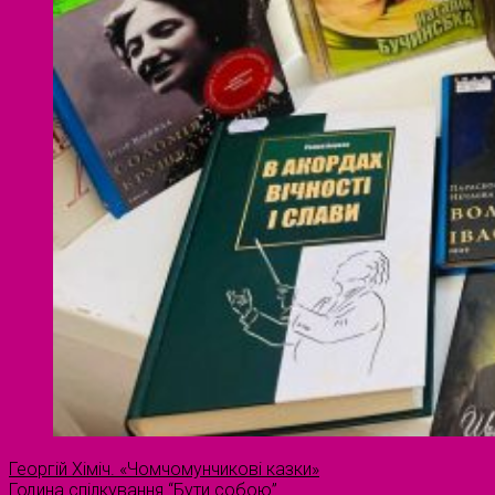
Георгій Хіміч. «Чомчомунчикові казки»
Година спілкування “Бути собою”