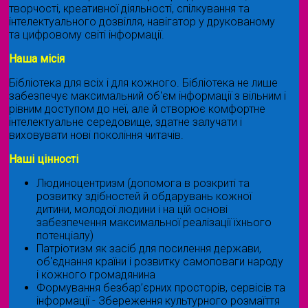
творчості, креативної діяльності, спілкування та
інтелектуального дозвілля, навігатор у друкованому
та цифровому світі інформації.
Наша місія
Бібліотека для всіх і для кожного. Бібліотека не лише
забезпечує максимальний об'єм інформації з вільним і
рівним доступом до неї, але й створює комфортне
інтелектуальне середовище, здатне залучати і
виховувати нові покоління читачів.
Наші цінності
Людиноцентризм (допомога в розкриті та
розвитку здібностей й обдарувань кожної
дитини, молодої людини і на цій основі
забезпечення максимальної реалізації їхнього
потенціалу)
Патріотизм як засіб для посилення держави,
об'єднання країни і розвитку самоповаги народу
і кожного громадянина
Формування безбар’єрних просторів, сервісів та
інформації - Збереження культурного розмаїття