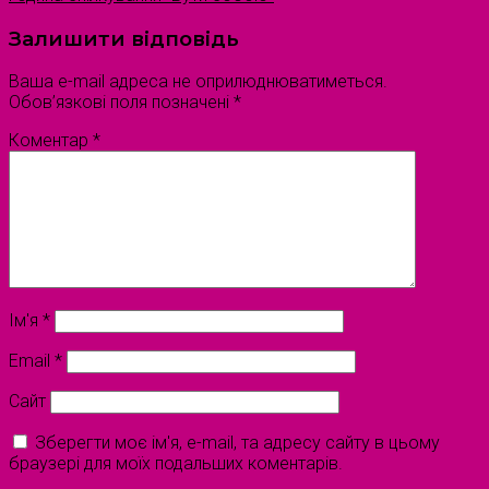
Залишити відповідь
Ваша e-mail адреса не оприлюднюватиметься.
Обов’язкові поля позначені
*
Коментар
*
Ім'я
*
Email
*
Сайт
Зберегти моє ім'я, e-mail, та адресу сайту в цьому
браузері для моїх подальших коментарів.