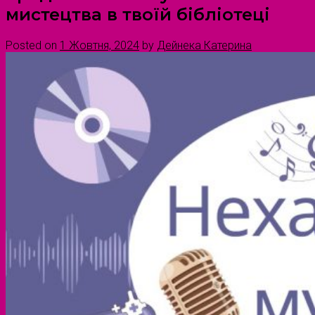
мистецтва в твоїй бібліотеці
Posted on
1 Жовтня, 2024
by
Дейнека Катерина