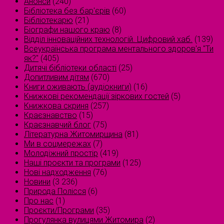
Анонси
(240)
Бібліотека без бар'єрів
(60)
Бібліотекарю
(21)
Біографи нашого краю
(8)
Відділ інноваційних технологій. Цифровий хаб.
(139)
Всеукраїнська програма ментального здоров'я "Ти
як?"
(405)
Дитячі бібліотеки області
(25)
Допитливим дітям
(670)
Книги оживають (аудіокниги)
(16)
Книжкові рекомендації зіркових гостей
(5)
Книжкова скриня
(257)
Краєзнавство
(15)
Краєзнавчий блог
(75)
Літературна Житомирщина
(81)
Ми в соцмережах
(7)
Молодіжний простір
(419)
Наші проєкти та програми
(125)
Нові надходження
(76)
Новини
(3 236)
Природа Полісся
(6)
Про нас
(1)
Проєкти/Програми
(35)
Прогулянка вулицями Житомира
(2)