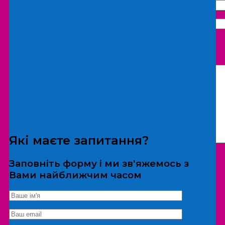
Що бажаєте замовити:
Екскурсія
Локація
Які маєте запитання?
Заповніть форму і ми зв'яжемось з
Вами найближчим часом
*Дані не передаються третім особам
Екскурсія/локація