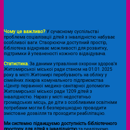
Чому це важливо?
У сучасному суспільстві
проблема соціалізації дітей з інвалідністю набуває
особливої ваги. Створюючи доступний простір,
бібліотека відкриває можливості для розвитку,
підтримки й упевненості кожного відвідувача.
Статистика.
За даними управління охорони здоров’я
Житомирської міської ради станом на 01.01. 2025
року в місті Житомирі перебувають на обліку у
сімейних лікарів комунального підприємства
«Центр первинної медико-санітарної допомоги»
Житомирської міської ради 1209 дітей з
інвалідністю. Наразі у місті недостатньо
громадських місць, де діти з особливими освітніми
потребами могли б безперешкодно проводити
змістовне дозвілля та проходити реабілітацію.
Ми системно підвищуємо доступність бібліотечного
простору для дітей з інвалідністю
та реалізуємо