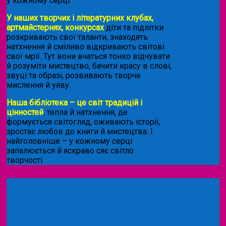
у кожному серці.
У наших творчих і літературних клубах,
артмайстернях, конкурсах
діти та підлітки
розкривають свої таланти, знаходять
натхнення й сміливо відкривають світові
свої мрії. Тут вони вчаться тонко відчувати
й розуміти мистецтво, бачити красу в слові,
звуці та образі, розвивають творче
мислення й уяву.
Наша бібліотека – це світ традицій і
цінностей
, тепла й натхнення, де
формується світогляд, оживають історії,
зростає любов до книги й мистецтва. І
найголовніше – у кожному серці
запалюється й яскраво сяє світло
творчості.