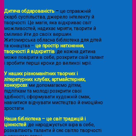
Дитяча обдарованість
–
це справжній
скарб суспільства, джерело інтелекту й
творчості. Це магія, яка відкриває світ
можливостей, надихає мріяти, творити й
сміливо йти до своїх вершин.
Житомирська обласна бібліотека для дітей
та юнацтва –
це простір натхнення,
творчості й відкриттів
, де кожна дитина
може повірити в себе, розкрити свій талант
і зробити перші кроки до великої мрії.
У наших різноманітних творчих і
літературних клубах, артмайстернях,
конкурсах
ми допомагаємо дітям,
підліткам та молоді розкрити свої
здібності, сформувати художній смак,
навчитися відчувати мистецтво й емоційно
зростати.
Наша бібліотека – це світ традицій і
цінностей
, де народжується віра в себе,
розквітають таланти й сяє світло творчості