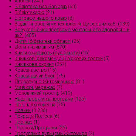
Анонси
(240)
Бібліотека без бар'єрів
(60)
Бібліотекарю
(21)
Біографи нашого краю
(8)
Відділ інноваційних технологій. Цифровий хаб.
(139)
Всеукраїнська програма ментального здоров'я "Ти
як?"
(405)
Дитячі бібліотеки області
(25)
Допитливим дітям
(670)
Книги оживають (аудіокниги)
(16)
Книжкові рекомендації зіркових гостей
(5)
Книжкова скриня
(257)
Краєзнавство
(15)
Краєзнавчий блог
(75)
Літературна Житомирщина
(81)
Ми в соцмережах
(7)
Молодіжний простір
(419)
Наші проєкти та програми
(125)
Нові надходження
(76)
Новини
(3 236)
Природа Полісся
(6)
Про нас
(1)
Проєкти/Програми
(35)
Прогулянка вулицями Житомира
(2)