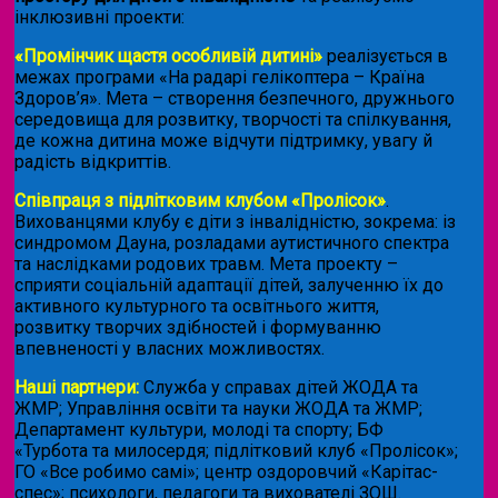
інклюзивні проекти:
«Промінчик щастя особливій дитині»
реалізується в
межах програми «На радарі гелікоптера – Країна
Здоров’я». Мета – створення безпечного, дружнього
середовища для розвитку, творчості та спілкування,
де кожна дитина може відчути підтримку, увагу й
радість відкриттів.
Співпраця з підлітковим клубом «Пролісок»
.
Вихованцями клубу є діти з інвалідністю, зокрема: із
синдромом Дауна, розладами аутистичного спектра
та наслідками родових травм. Мета проекту –
сприяти соціальній адаптації дітей, залученню їх до
активного культурного та освітнього життя,
розвитку творчих здібностей і формуванню
впевненості у власних можливостях.
Наші партнери:
Служба у справах дітей ЖОДА та
ЖМР; Управління освіти та науки ЖОДА та ЖМР;
Департамент культури, молоді та спорту; БФ
«Турбота та милосердя; підлітковий клуб «Пролісок»;
ГО «Все робимо самі»; центр оздоровчий «Карітас-
спес»;
психологи, педагоги та вихователі ЗОШ.