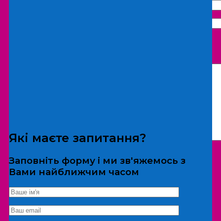
Що бажаєте замовити:
Екскурсія
Локація
Які маєте запитання?
Заповніть форму і ми зв'яжемось з
Вами найближчим часом
*Дані не передаються третім особам
Екскурсія/локація