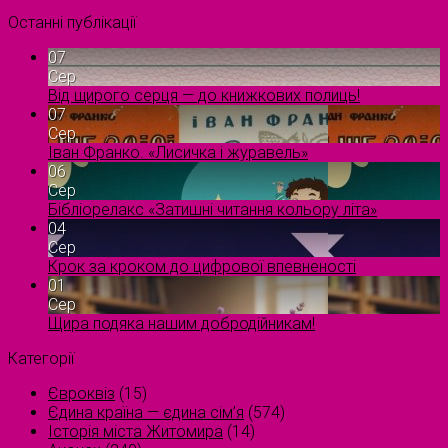
Останні публікації
07
Сер
Від щирого серця — до книжкових полиць!
07
Сер
Іван Франко. «Лисичка і журавель»
06
Сер
Бібліорелакс «Затишні читання кольору літа»
04
Сер
Крок за кроком до цифрової впевненості
01
Сер
Щира подяка нашим добродійникам!
Категорії
Євроквіз
(15)
Єдина країна — єдина сім’я
(574)
Історія міста Житомира
(14)