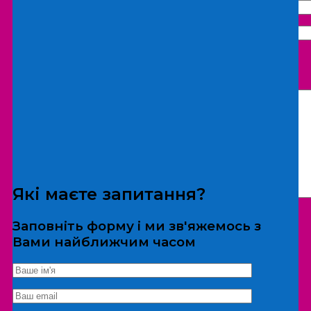
Що бажаєте замовити:
Екскурсія
Локація
Які маєте запитання?
Заповніть форму і ми зв'яжемось з
Вами найближчим часом
*Дані не передаються третім особам
Екскурсія/локація