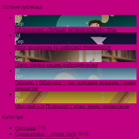
Останні публікації
06
Сер
Бібліорелакс «Затишні читання кольору літа»
04
Сер
Крок за кроком до цифрової впевненості
01
Сер
Щира подяка нашим добродійникам!
31
Лип
Серпень у бібліотеці — час яскравих вражень і нових
відкриттів!
30
Лип
Медовий код Поліського краю: імена переможців
Категорії
Євроквіз
(15)
Єдина країна — єдина сім’я
(574)