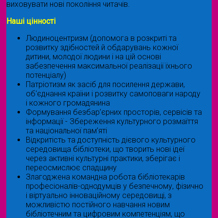
виховувати нові покоління читачів.
Наші цінності
Людиноцентризм (допомога в розкриті та
розвитку здібностей й обдарувань кожної
дитини, молодої людини і на цій основі
забезпечення максимальної реалізації їхнього
потенціалу)
Патріотизм як засіб для посилення держави,
об'єднання країни і розвитку самоповаги народу
і кожного громадянина
Формування безбар’єрних просторів, сервісів та
інформації - Збереження культурного розмаїття
та національної пам’яті
Відкритість та доступність дієвого культурного
середовища бібліотеки, що творить нові ідеї
через активні культурні практики, зберігає і
переосмислює спадщину
Злагоджена командна робота бібліотекарів
професіоналів-однодумців у безпечному, фізично
і віртуально інноваційному середовищі, з
можливістю постійного навчання новим
бібліотечним та цифровим компетенціям, що