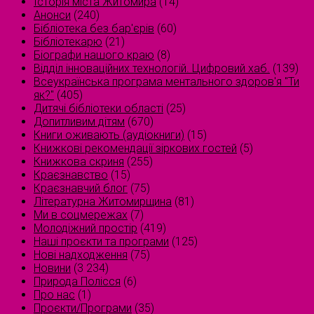
Історія міста Житомира
(14)
Анонси
(240)
Бібліотека без бар'єрів
(60)
Бібліотекарю
(21)
Біографи нашого краю
(8)
Відділ інноваційних технологій. Цифровий хаб.
(139)
Всеукраїнська програма ментального здоров'я "Ти
як?"
(405)
Дитячі бібліотеки області
(25)
Допитливим дітям
(670)
Книги оживають (аудіокниги)
(15)
Книжкові рекомендації зіркових гостей
(5)
Книжкова скриня
(255)
Краєзнавство
(15)
Краєзнавчий блог
(75)
Літературна Житомирщина
(81)
Ми в соцмережах
(7)
Молодіжний простір
(419)
Наші проєкти та програми
(125)
Нові надходження
(75)
Новини
(3 234)
Природа Полісся
(6)
Про нас
(1)
Проєкти/Програми
(35)