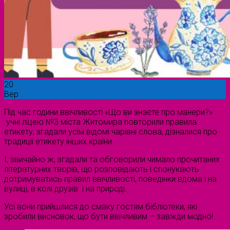
20
Вер
Під час години ввічливості «Що ви знаєте про манери?»
учні ліцею №3 міста Житомира повторили правила
етикету, згадали усім відомі чарівні слова, дізналися про
традиції етикету інших країни.
І, звичайно ж, згадали та обговорили чимало прочитаних
літературних творів, що розповідають і спонукають
дотримуватись правил ввічливості, поведінки вдома і на
вулиці, в колі друзів і на природі.
Усі вони прийшлися до смаку гостям бібліотеки, які
зробили висновок, що бути ввічливим – завжди модно!