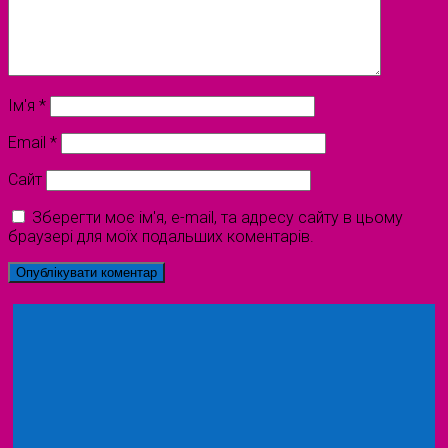
Ім'я
*
Email
*
Сайт
Зберегти моє ім'я, e-mail, та адресу сайту в цьому
браузері для моїх подальших коментарів.