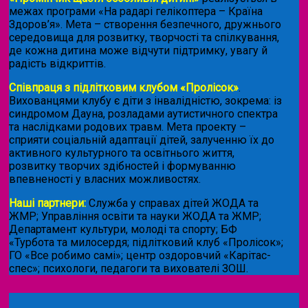
межах програми «На радарі гелікоптера – Країна
Здоров’я». Мета – створення безпечного, дружнього
середовища для розвитку, творчості та спілкування,
де кожна дитина може відчути підтримку, увагу й
радість відкриттів.
Співпраця з підлітковим клубом «Пролісок»
.
Вихованцями клубу є діти з інвалідністю, зокрема: із
синдромом Дауна, розладами аутистичного спектра
та наслідками родових травм. Мета проекту –
сприяти соціальній адаптації дітей, залученню їх до
активного культурного та освітнього життя,
розвитку творчих здібностей і формуванню
впевненості у власних можливостях.
Наші партнери:
Служба у справах дітей ЖОДА та
ЖМР; Управління освіти та науки ЖОДА та ЖМР;
Департамент культури, молоді та спорту; БФ
«Турбота та милосердя; підлітковий клуб «Пролісок»;
ГО «Все робимо самі»; центр оздоровчий «Карітас-
спес»;
психологи, педагоги та вихователі ЗОШ.