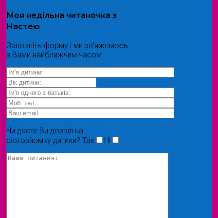
Моя
недільна читаночка
з
Настею
Заповніть форму і ми зв'яжемось
з Вами найближчим часом
Чи даєте Ви дозвіл на
фотозйомку дитини?
Так
Ні