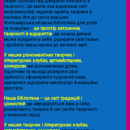
скарб суспільства, джерело інтелекту й
творчості. Це магія, яка відкриває світ
можливостей, надихає мріяти, творити й
сміливо йти до своїх вершин.
Житомирська обласна бібліотека для дітей
та юнацтва –
це простір натхнення,
творчості й відкриттів
, де кожна дитина
може повірити в себе, розкрити свій талант
і зробити перші кроки до великої мрії.
У наших різноманітних творчих і
літературних клубах, артмайстернях,
конкурсах
ми допомагаємо дітям,
підліткам та молоді розкрити свої
здібності, сформувати художній смак,
навчитися відчувати мистецтво й емоційно
зростати.
Наша бібліотека – це світ традицій і
цінностей
, де народжується віра в себе,
розквітають таланти й сяє світло творчості
у кожному серці.
У наших творчих і літературних клубах,