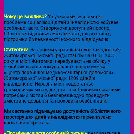
Чому це важливо?
У сучасному суспільстві
проблема соціалізації дітей з інвалідністю набуває
особливої ваги. Створюючи доступний простір,
бібліотека відкриває можливості для розвитку,
підтримки й упевненості кожного відвідувача.
Статистика.
За даними управління охорони здоров’я
Житомирської міської ради станом на 01.01. 2025
року в місті Житомирі перебувають на обліку у
сімейних лікарів комунального підприємства
«Центр первинної медико-санітарної допомоги»
Житомирської міської ради 1209 дітей з
інвалідністю. Наразі у місті недостатньо
громадських місць, де діти з особливими освітніми
потребами могли б безперешкодно проводити
змістовне дозвілля та проходити реабілітацію.
Ми системно підвищуємо доступність бібліотечного
простору для дітей з інвалідністю
та реалізуємо
інклюзивні проекти:
«Промінчик щастя особливій дитині»
реалізується в