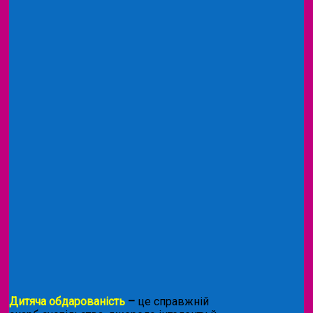
Дитяча обдарованість
–
це справжній