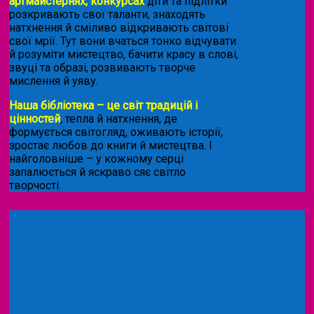
артмайстернях, конкурсах
діти та підлітки
розкривають свої таланти, знаходять
натхнення й сміливо відкривають світові
свої мрії. Тут вони вчаться тонко відчувати
й розуміти мистецтво, бачити красу в слові,
звуці та образі, розвивають творче
мислення й уяву.
Наша бібліотека – це світ традицій і
цінностей
, тепла й натхнення, де
формується світогляд, оживають історії,
зростає любов до книги й мистецтва. І
найголовніше – у кожному серці
запалюється й яскраво сяє світло
творчості.