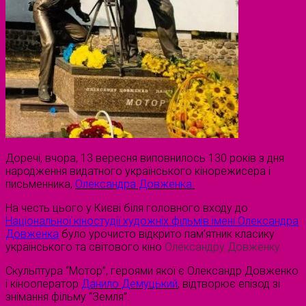
Доречі, вчора, 13 вересня виповнилось 130 років з дня
народження видатного українського кінорежисера і
письменника,
Олександра Довженка.
На честь цього у Києві біля головного входу до
Національної кіностудії художніх фільмів імені Олександра
Довженка
було урочисто відкрито пам’ятник класику
українського та світового кіно
Олександру Довженку.
Скульптура “Мотор”, героями якої є Олександр Довженко
і кінооператор
Данило Демуцький
, відтворює епізод зі
знімання фільму “Земля”.