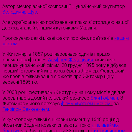
Автор меморіальної композиції – український скульптор
Володимир Щур
.
Але українське кіно пов’язане не тільки зі столицею нашої
держави, але й з іншими куточками України.
Пропонуємо деякі цікаві факти про кіно, пов’язані з
нашим
містом
.
У Житомирі в 1857 році народився один із перших
кінематографістів –
Альфред Федецький
, який зняв
перший український фільм. 28 грудня 1895 року відбувся
перший історичний кінопоказ братів Люм’єр. Федецький
же провів фільмування сюжетів про Житомир ще у
вересні 1895-го.
У 2008 році фестиваль «Кінотур» у нашому місті відвідав
всесвітньо відомий польський режисер
Єжи Гофман
. З
Житомиром його пов’язує
фільм «Вогнем і мечем»
за
Генріком Сенкевичем
.
У культовому фільмі є цікавий момент: у 1648 році під
Жовтими Водами козаки співають пісню
«Наливаймо,
браття»
, яка була написана у ХХ столітті
житомирянином