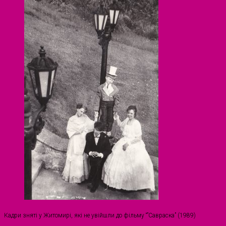
Кадри зняті у Житомирі, які не увійшли до фільму “”Савраска” (1989)