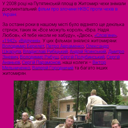
У 2008 році на Путятинській площі в Житомирі чехи знімали
документальний
фільм про злочини НКВС проти чехів в
Україні
.
За останні роки в нашому місті було відзнято ще декілька
стрічок, таких як «Все можуть королі», «Віра. Надія.
Любов», «Я тебе ніколи не забуду», «Двоє»,
«Слов’яни»
,
«1942»
,
«Відлуння»
. У цих фільмах знялися житомиряни:
Володимир Берелет
,
Петро Авраменко
,
Олександр
Шкарупа
,
Владислав Рибіцький
,
Андрій Ясинський
,
Дмитро
Зіневич
,
Володимир Рябуш
,
Сергій Полубинський
,
Сергій
Ананьєв
,
Сергій Парамонов
, наші колеги –
Віктор
Мельниченко
,
Валерій Городничий
та багато інших
житомирян.