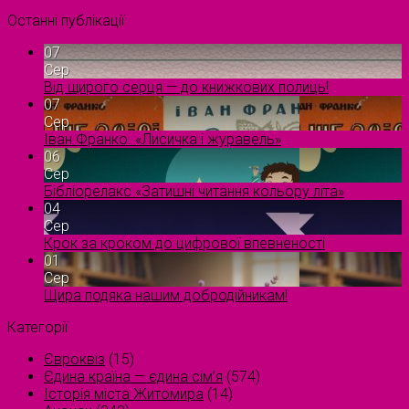
Останні публікації
07
Сер
Від щирого серця — до книжкових полиць!
07
Сер
Іван Франко. «Лисичка і журавель»
06
Сер
Бібліорелакс «Затишні читання кольору літа»
04
Сер
Крок за кроком до цифрової впевненості
01
Сер
Щира подяка нашим добродійникам!
Категорії
Євроквіз
(15)
Єдина країна — єдина сім’я
(574)
Історія міста Житомира
(14)