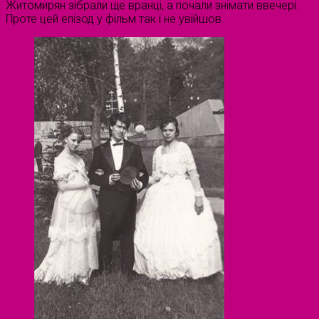
Житомирян зібрали ще вранці, а почали знімати ввечері.
Проте цей епізод у фільм так і не увійшов.