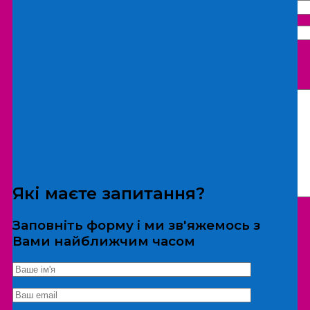
Що бажаєте замовити:
Екскурсія
Локація
Які маєте запитання?
Заповніть форму і ми зв'яжемось з
Вами найближчим часом
*Дані не передаються третім особам
Екскурсія/локація