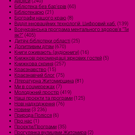
Анонси
(240)
Бібліотека без бар'єрів
(60)
Бібліотекарю
(21)
Біографи нашого краю
(8)
Відділ інноваційних технологій. Цифровий хаб.
(139)
Всеукраїнська програма ментального здоров'я "Ти
як?"
(405)
Дитячі бібліотеки області
(25)
Допитливим дітям
(670)
Книги оживають (аудіокниги)
(16)
Книжкові рекомендації зіркових гостей
(5)
Книжкова скриня
(257)
Краєзнавство
(15)
Краєзнавчий блог
(75)
Літературна Житомирщина
(81)
Ми в соцмережах
(7)
Молодіжний простір
(419)
Наші проєкти та програми
(125)
Нові надходження
(76)
Новини
(3 236)
Природа Полісся
(6)
Про нас
(1)
Проєкти/Програми
(35)
Прогулянка вулицями Житомира
(2)