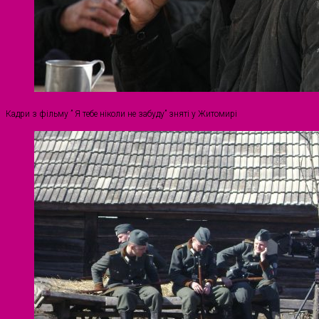
Кадри з фільму ” Я тебе ніколи не забуду” зняті у Житомирі