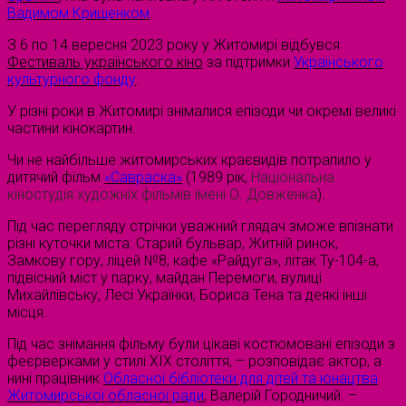
Вадимом Крищенком
.
З 6 по 14 вересня 2023 року у Житомирі відбувся
Фестиваль українського кіно
за підтримки
Українського
культурного фонду
.
У різні роки в Житомирі знімалися епізоди чи окремі великі
частини кінокартин.
Чи не найбільше житомирських краєвидів потрапило у
дитячий фільм
«Савраска»
(1989 рік,
Національна
кіностудія художніх фільмів імені О. Довженка
).
Під час перегляду стрічки уважний глядач зможе впізнати
різні куточки міста: Старий бульвар, Житній ринок,
Замкову гору, ліцей №8, кафе «Райдуга», літак Ту-104-а,
підвісний міст у парку, майдан Перемоги, вулиці
Михайлівську, Лесі Українки, Бориса Тена та деякі інші
місця.
Під час знімання фільму були цікаві костюмовані епізоди з
феєрверками у стилі XIX століття, – розповідає актор, а
нині працівник
Обласної бібліотеки для дітей та юнацтва
Житомирської обласної ради
, Валерій Городничий. –