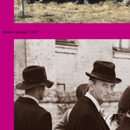
Зйомки фільму “1942”