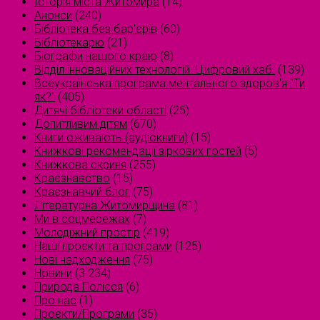
Історія міста Житомира
(14)
Анонси
(240)
Бібліотека без бар'єрів
(60)
Бібліотекарю
(21)
Біографи нашого краю
(8)
Відділ інноваційних технологій. Цифровий хаб.
(139)
Всеукраїнська програма ментального здоров'я "Ти
як?"
(405)
Дитячі бібліотеки області
(25)
Допитливим дітям
(670)
Книги оживають (аудіокниги)
(15)
Книжкові рекомендації зіркових гостей
(5)
Книжкова скриня
(255)
Краєзнавство
(15)
Краєзнавчий блог
(75)
Літературна Житомирщина
(81)
Ми в соцмережах
(7)
Молодіжний простір
(419)
Наші проєкти та програми
(125)
Нові надходження
(75)
Новини
(3 234)
Природа Полісся
(6)
Про нас
(1)
Проєкти/Програми
(35)