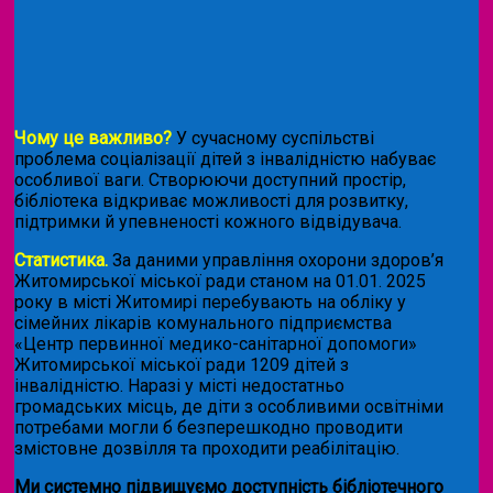
Чому це важливо?
У сучасному суспільстві
проблема соціалізації дітей з інвалідністю набуває
особливої ваги. Створюючи доступний простір,
бібліотека відкриває можливості для розвитку,
підтримки й упевненості кожного відвідувача.
Статистика.
За даними управління охорони здоров’я
Житомирської міської ради станом на 01.01. 2025
року в місті Житомирі перебувають на обліку у
сімейних лікарів комунального підприємства
«Центр первинної медико-санітарної допомоги»
Житомирської міської ради 1209 дітей з
інвалідністю. Наразі у місті недостатньо
громадських місць, де діти з особливими освітніми
потребами могли б безперешкодно проводити
змістовне дозвілля та проходити реабілітацію.
Ми системно підвищуємо доступність бібліотечного