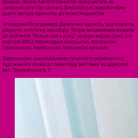
вражає своєю багатогранністю: вона містить як
сатиричні речі, так і досить філософські, завдяки яким
цього автора відносять до екзистенціалістів.
Оповідання Володимира Даниленка чарують, захоплюють,
дарують естетичну насолоду. Твори письменника входили
до рейтингів “Краща книга року”, кращих видань року (за
версією ВВС), перекладені німецькою, японською,
словацькою, італійською, польською мовами.
Запрошуємо шанувальників сучасного українського
художнього слова до перегляду виставки за адресою:
вул. Грушевського, 9.