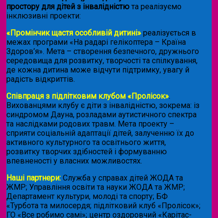
простору для дітей з інвалідністю
та реалізуємо
інклюзивні проекти:
«Промінчик щастя особливій дитині»
реалізується в
межах програми «На радарі гелікоптера – Країна
Здоров’я». Мета – створення безпечного, дружнього
середовища для розвитку, творчості та спілкування,
де кожна дитина може відчути підтримку, увагу й
радість відкриттів.
Співпраця з підлітковим клубом «Пролісок»
.
Вихованцями клубу є діти з інвалідністю, зокрема: із
синдромом Дауна, розладами аутистичного спектра
та наслідками родових травм. Мета проекту –
сприяти соціальній адаптації дітей, залученню їх до
активного культурного та освітнього життя,
розвитку творчих здібностей і формуванню
впевненості у власних можливостях.
Наші партнери:
Служба у справах дітей ЖОДА та
ЖМР; Управління освіти та науки ЖОДА та ЖМР;
Департамент культури, молоді та спорту; БФ
«Турбота та милосердя; підлітковий клуб «Пролісок»;
ГО «Все робимо самі»; центр оздоровчий «Карітас-