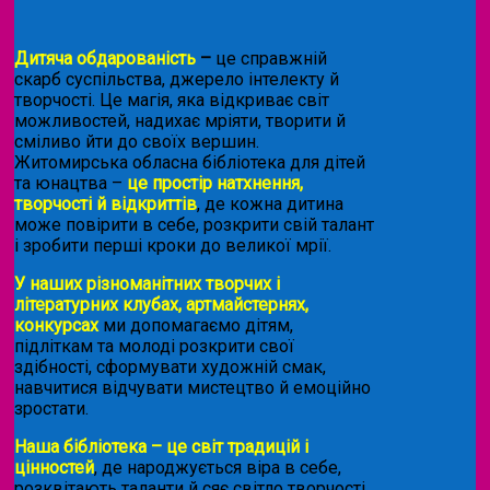
Дитяча обдарованість
–
це справжній
скарб суспільства, джерело інтелекту й
творчості. Це магія, яка відкриває світ
можливостей, надихає мріяти, творити й
сміливо йти до своїх вершин.
Житомирська обласна бібліотека для дітей
та юнацтва –
це простір натхнення,
творчості й відкриттів
, де кожна дитина
може повірити в себе, розкрити свій талант
і зробити перші кроки до великої мрії.
У наших різноманітних творчих і
літературних клубах, артмайстернях,
конкурсах
ми допомагаємо дітям,
підліткам та молоді розкрити свої
здібності, сформувати художній смак,
навчитися відчувати мистецтво й емоційно
зростати.
Наша бібліотека – це світ традицій і
цінностей
, де народжується віра в себе,
розквітають таланти й сяє світло творчості