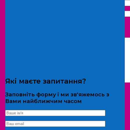
Що бажаєте замовити:
Екскурсія
Локація
Які маєте запитання?
Заповніть форму і ми зв'яжемось з
Вами найближчим часом
*Дані не передаються третім особам
Екскурсія/локація