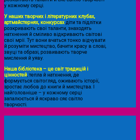
у кожному серці.
У наших творчих і літературних клубах,
артмайстернях, конкурсах
діти та підлітки
розкривають свої таланти, знаходять
натхнення й сміливо відкривають світові
свої мрії. Тут вони вчаться тонко відчувати
й розуміти мистецтво, бачити красу в слові,
звуці та образі, розвивають творче
мислення й уяву.
Наша бібліотека – це світ традицій і
цінностей
, тепла й натхнення, де
формується світогляд, оживають історії,
зростає любов до книги й мистецтва. І
найголовніше – у кожному серці
запалюється й яскраво сяє світло
творчості.