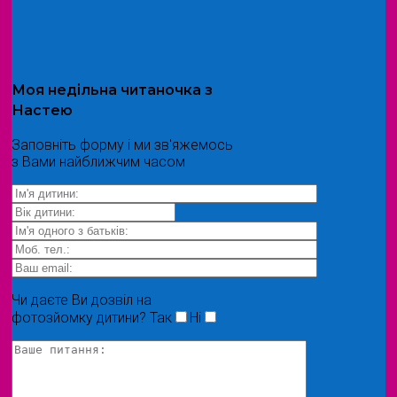
Моя
недільна читаночка
з
Настею
Заповніть форму і ми зв'яжемось
з Вами найближчим часом
Чи даєте Ви дозвіл на
фотозйомку дитини?
Так
Ні