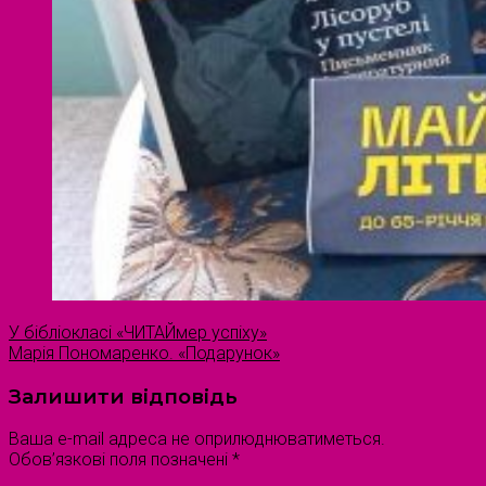
У бібліокласі «ЧИТАЙмер успіху»
Марія Пономаренко. «Подарунок»
Залишити відповідь
Ваша e-mail адреса не оприлюднюватиметься.
Обов’язкові поля позначені
*