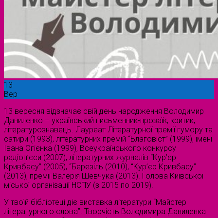
13
Вер
13 вересня відзначає свій день народження Володимир
Даниленко – український письменник-прозаїк, критик,
літературознавець. Лауреат Літературної премії гумору та
сатири (1993), літературних премій “Благовіст” (1999), імені
Івана Огієнка (1999), Всеукраїнського конкурсу
радіоп’єси (2007), літературних журналів “Кур’єр
Кривбасу” (2005), “Березіль (2010), “Кур’єр Кривбасу”
(2013), премії Валерія Шевчука (2013). Голова Київської
міської організації НСПУ (з 2015 по 2019).
У твоїй бібліотеці діє виставка літератури “Майстер
літературного слова”. Творчість Володимира Даниленка