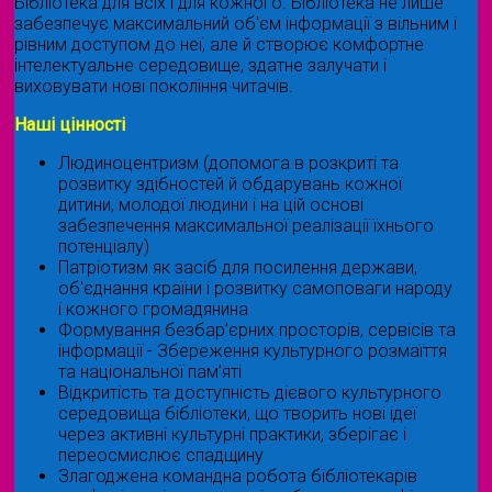
Бібліотека для всіх і для кожного. Бібліотека не лише
забезпечує максимальний об'єм інформації з вільним і
рівним доступом до неї, але й створює комфортне
інтелектуальне середовище, здатне залучати і
виховувати нові покоління читачів.
Наші цінності
Людиноцентризм (допомога в розкриті та
розвитку здібностей й обдарувань кожної
дитини, молодої людини і на цій основі
забезпечення максимальної реалізації їхнього
потенціалу)
Патріотизм як засіб для посилення держави,
об'єднання країни і розвитку самоповаги народу
і кожного громадянина
Формування безбар’єрних просторів, сервісів та
інформації - Збереження культурного розмаїття
та національної пам’яті
Відкритість та доступність дієвого культурного
середовища бібліотеки, що творить нові ідеї
через активні культурні практики, зберігає і
переосмислює спадщину
Злагоджена командна робота бібліотекарів