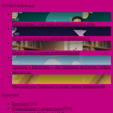
Останні публікації
06
Сер
Бібліорелакс «Затишні читання кольору літа»
04
Сер
Крок за кроком до цифрової впевненості
01
Сер
Щира подяка нашим добродійникам!
31
Лип
Серпень у бібліотеці — час яскравих вражень і нових
відкриттів!
30
Лип
Медовий код Поліського краю: імена переможців
Категорії
Євроквіз
(15)
Єдина країна — єдина сім’я
(574)