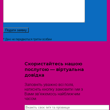
* Дані не передаються третім особам
Скористайтесь нашою
послугою — віртуальна
довідка
Заповніть уважно всі поля,
натисніть кнопку замовити і ми з
Вами зв'яжемось найближчим
часом.