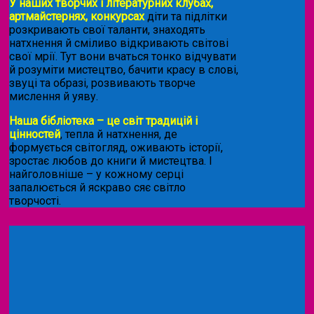
У наших творчих і літературних клубах,
артмайстернях, конкурсах
діти та підлітки
розкривають свої таланти, знаходять
натхнення й сміливо відкривають світові
свої мрії. Тут вони вчаться тонко відчувати
й розуміти мистецтво, бачити красу в слові,
звуці та образі, розвивають творче
мислення й уяву.
Наша бібліотека – це світ традицій і
цінностей
, тепла й натхнення, де
формується світогляд, оживають історії,
зростає любов до книги й мистецтва. І
найголовніше – у кожному серці
запалюється й яскраво сяє світло
творчості.