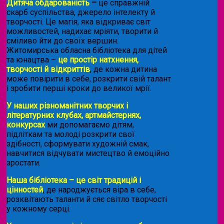
Дитяча обдарованість
–
це справжній
скарб суспільства, джерело інтелекту й
творчості. Це магія, яка відкриває світ
можливостей, надихає мріяти, творити й
сміливо йти до своїх вершин.
Житомирська обласна бібліотека для дітей
та юнацтва –
це простір натхнення,
творчості й відкриттів
, де кожна дитина
може повірити в себе, розкрити свій талант
і зробити перші кроки до великої мрії.
У наших різноманітних творчих і
літературних клубах, артмайстернях,
конкурсах
ми допомагаємо дітям,
підліткам та молоді розкрити свої
здібності, сформувати художній смак,
навчитися відчувати мистецтво й емоційно
зростати.
Наша бібліотека – це світ традицій і
цінностей
, де народжується віра в себе,
розквітають таланти й сяє світло творчості
у кожному серці.