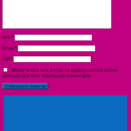
Ім'я
*
Email
*
Сайт
Зберегти моє ім'я, e-mail, та адресу сайту в цьому
браузері для моїх подальших коментарів.