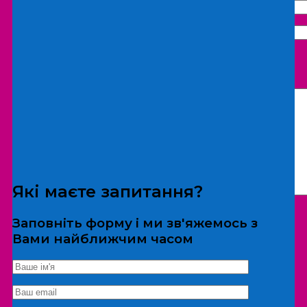
Що бажаєте замовити:
Екскурсія
Локація
Які маєте запитання?
Заповніть форму і ми зв'яжемось з
Вами найближчим часом
*Дані не передаються третім особам
Екскурсія/локація