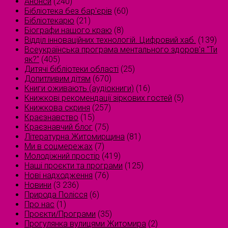
Анонси
(240)
Бібліотека без бар'єрів
(60)
Бібліотекарю
(21)
Біографи нашого краю
(8)
Відділ інноваційних технологій. Цифровий хаб.
(139)
Всеукраїнська програма ментального здоров'я "Ти
як?"
(405)
Дитячі бібліотеки області
(25)
Допитливим дітям
(670)
Книги оживають (аудіокниги)
(16)
Книжкові рекомендації зіркових гостей
(5)
Книжкова скриня
(257)
Краєзнавство
(15)
Краєзнавчий блог
(75)
Літературна Житомирщина
(81)
Ми в соцмережах
(7)
Молодіжний простір
(419)
Наші проєкти та програми
(125)
Нові надходження
(76)
Новини
(3 236)
Природа Полісся
(6)
Про нас
(1)
Проєкти/Програми
(35)
Прогулянка вулицями Житомира
(2)