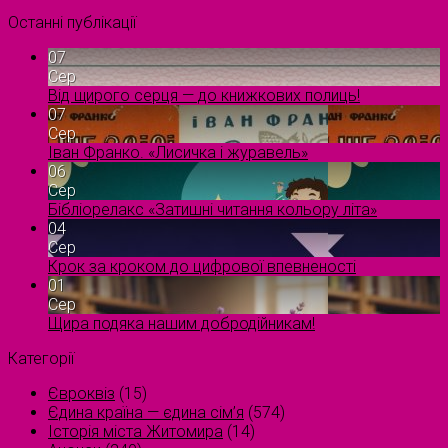
Останні публікації
07
Сер
Від щирого серця — до книжкових полиць!
07
Сер
Іван Франко. «Лисичка і журавель»
06
Сер
Бібліорелакс «Затишні читання кольору літа»
04
Сер
Крок за кроком до цифрової впевненості
01
Сер
Щира подяка нашим добродійникам!
Категорії
Євроквіз
(15)
Єдина країна — єдина сім’я
(574)
Історія міста Житомира
(14)