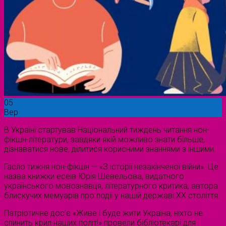
05
Вер
В Україні стартував Національний тиждень читання нон-
фікшн-літератури, завдяки якій можливо знати більше,
дізнаватися нове, ділитися корисними знаннями з іншими.
Гасло тижня нон-фікшн — «З історії незакінченої війни». Це
назва книжки есеїв Юрія Шевельова, видатного
українського мовознавця, літературного критика, автора
блискучих мемуарів про події у нашій державі ХХ століття.
Патріотичне дос’є «Живе і буде жити Україна, ніхто не
спинить крил наших політ!» провели бібліотекарі для