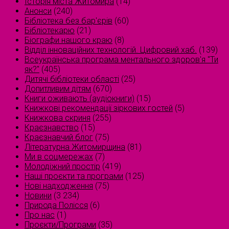
Історія міста Житомира
(14)
Анонси
(240)
Бібліотека без бар'єрів
(60)
Бібліотекарю
(21)
Біографи нашого краю
(8)
Відділ інноваційних технологій. Цифровий хаб.
(139)
Всеукраїнська програма ментального здоров'я "Ти
як?"
(405)
Дитячі бібліотеки області
(25)
Допитливим дітям
(670)
Книги оживають (аудіокниги)
(15)
Книжкові рекомендації зіркових гостей
(5)
Книжкова скриня
(255)
Краєзнавство
(15)
Краєзнавчий блог
(75)
Літературна Житомирщина
(81)
Ми в соцмережах
(7)
Молодіжний простір
(419)
Наші проєкти та програми
(125)
Нові надходження
(75)
Новини
(3 234)
Природа Полісся
(6)
Про нас
(1)
Проєкти/Програми
(35)