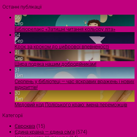
Останні публікації
06
Сер
Бібліорелакс «Затишні читання кольору літа»
04
Сер
Крок за кроком до цифрової впевненості
01
Сер
Щира подяка нашим добродійникам!
31
Лип
Серпень у бібліотеці — час яскравих вражень і нових
відкриттів!
30
Лип
Медовий код Поліського краю: імена переможців
Категорії
Євроквіз
(15)
Єдина країна — єдина сім’я
(574)