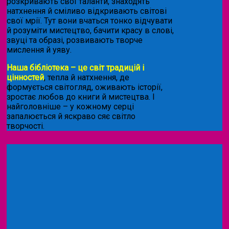
розкривають свої таланти, знаходять
натхнення й сміливо відкривають світові
свої мрії. Тут вони вчаться тонко відчувати
й розуміти мистецтво, бачити красу в слові,
звуці та образі, розвивають творче
мислення й уяву.
Наша бібліотека – це світ традицій і
цінностей
, тепла й натхнення, де
формується світогляд, оживають історії,
зростає любов до книги й мистецтва. І
найголовніше – у кожному серці
запалюється й яскраво сяє світло
творчості.