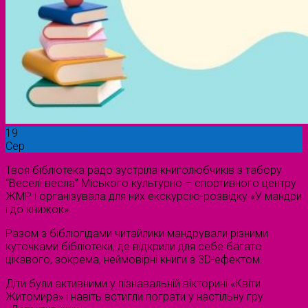
19
Сер
Твоя бібліотека радо зустріла книголюбчиків з табору
“Веселі весла” Міського культурно – спортивного центру
ЖМР і організувала для них екскурсію-розвідку «У мандри
і до книжок».
Разом з бібліогідами читайлики мандрували різними
куточками бібліотеки, де відкрили для себе багато
цікавого, зокрема, неймовірні книги з 3D-ефектом.
Діти були активними у пізнавальній вікторині «Квіти
Житомира» і навіть встигли пограти у настільну гру