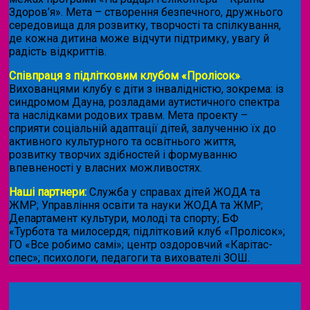
Здоров’я». Мета – створення безпечного, дружнього
середовища для розвитку, творчості та спілкування,
де кожна дитина може відчути підтримку, увагу й
радість відкриттів.
Співпраця з підлітковим клубом «Пролісок»
.
Вихованцями клубу є діти з інвалідністю, зокрема: із
синдромом Дауна, розладами аутистичного спектра
та наслідками родових травм. Мета проекту –
сприяти соціальній адаптації дітей, залученню їх до
активного культурного та освітнього життя,
розвитку творчих здібностей і формуванню
впевненості у власних можливостях.
Наші партнери:
Служба у справах дітей ЖОДА та
ЖМР; Управління освіти та науки ЖОДА та ЖМР;
Департамент культури, молоді та спорту; БФ
«Турбота та милосердя; підлітковий клуб «Пролісок»;
ГО «Все робимо самі»; центр оздоровчий «Карітас-
спес»;
психологи, педагоги та вихователі ЗОШ.