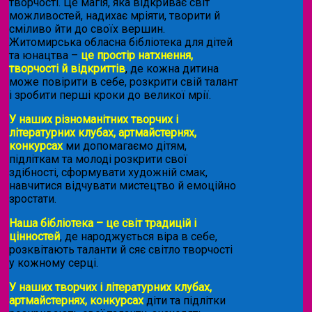
творчості. Це магія, яка відкриває світ
можливостей, надихає мріяти, творити й
сміливо йти до своїх вершин.
Житомирська обласна бібліотека для дітей
та юнацтва –
це простір натхнення,
творчості й відкриттів
, де кожна дитина
може повірити в себе, розкрити свій талант
і зробити перші кроки до великої мрії.
У наших різноманітних творчих і
літературних клубах, артмайстернях,
конкурсах
ми допомагаємо дітям,
підліткам та молоді розкрити свої
здібності, сформувати художній смак,
навчитися відчувати мистецтво й емоційно
зростати.
Наша бібліотека – це світ традицій і
цінностей
, де народжується віра в себе,
розквітають таланти й сяє світло творчості
у кожному серці.
У наших творчих і літературних клубах,
артмайстернях, конкурсах
діти та підлітки