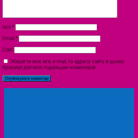
Ім'я
*
Email
*
Сайт
Зберегти моє ім'я, e-mail, та адресу сайту в цьому
браузері для моїх подальших коментарів.