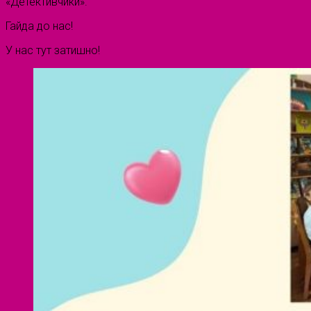
«Детективчики».
Гайда до нас!
У нас тут затишно!