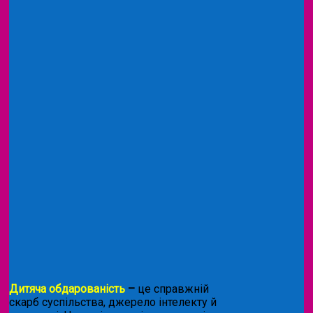
Дитяча обдарованість
–
це справжній
скарб суспільства, джерело інтелекту й