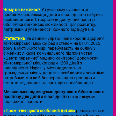
Чому це важливо?
У сучасному суспільстві
проблема соціалізації дітей з інвалідністю набуває
особливої ваги. Створюючи доступний простір,
бібліотека відкриває можливості для розвитку,
підтримки й упевненості кожного відвідувача.
Статистика.
За даними управління охорони здоров’я
Житомирської міської ради станом на 01.01. 2025
року в місті Житомирі перебувають на обліку у
сімейних лікарів комунального підприємства
«Центр первинної медико-санітарної допомоги»
Житомирської міської ради 1209 дітей з
інвалідністю. Наразі у місті недостатньо
громадських місць, де діти з особливими освітніми
потребами могли б безперешкодно проводити
змістовне дозвілля та проходити реабілітацію.
Ми системно підвищуємо доступність бібліотечного
простору для дітей з інвалідністю
та реалізуємо
інклюзивні проекти:
«Промінчик щастя особливій дитині»
реалізується в
межах програми «На радарі гелікоптера – Країна