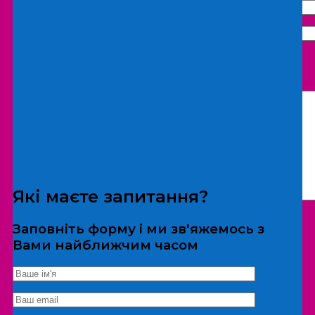
Що бажаєте замовити:
Екскурсія
Локація
Які маєте запитання?
Заповніть форму і ми зв'яжемось з
Вами найближчим часом
*Дані не передаються третім особам
Екскурсія/локація