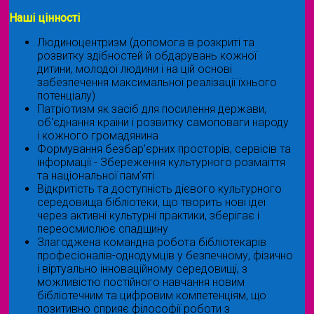
Наші цінності
Людиноцентризм (допомога в розкриті та
розвитку здібностей й обдарувань кожної
дитини, молодої людини і на цій основі
забезпечення максимальної реалізації їхнього
потенціалу)
Патріотизм як засіб для посилення держави,
об'єднання країни і розвитку самоповаги народу
і кожного громадянина
Формування безбар’єрних просторів, сервісів та
інформації - Збереження культурного розмаїття
та національної пам’яті
Відкритість та доступність дієвого культурного
середовища бібліотеки, що творить нові ідеї
через активні культурні практики, зберігає і
переосмислює спадщину
Злагоджена командна робота бібліотекарів
професіоналів-однодумців у безпечному, фізично
і віртуально інноваційному середовищі, з
можливістю постійного навчання новим
бібліотечним та цифровим компетенціям, що
позитивно сприяє філософії роботи з