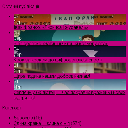
Останні публікації
07
Сер
Іван Франко. «Лисичка і журавель»
06
Сер
Бібліорелакс «Затишні читання кольору літа»
04
Сер
Крок за кроком до цифрової впевненості
01
Сер
Щира подяка нашим добродійникам!
31
Лип
Серпень у бібліотеці — час яскравих вражень і нових
відкриттів!
Категорії
Євроквіз
(15)
Єдина країна — єдина сім’я
(574)