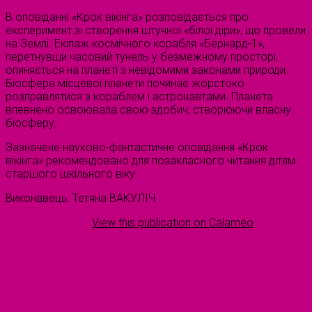
В оповіданні «Крок вікінга» розповідається про
експеримент зі створення штучної «білої діри», що провели
на Землі. Екіпаж космічного корабля «Бернард-1»,
перетнувши часовий тунель у безмежному просторі,
опиняється на планеті з невідомими законами природи.
Біосфера місцевої планети починає жорстоко
розправлятися з кораблем і астронавтами. Планета
впевнено освоювала свою здобич, створюючи власну
біосферу.
Зазначене науково-фантастичне оповідання «Крок
вікінга» рекомендовано для позакласного читання дітям
старшого шкільного віку.
Виконавець: Тетяна ВАКУЛІЧ
View this publication on Calaméo