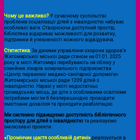
Чому це важливо?
У сучасному суспільстві
проблема соціалізації дітей з інвалідністю набуває
особливої ваги. Створюючи доступний простір,
бібліотека відкриває можливості для розвитку,
підтримки й упевненості кожного відвідувача.
Статистика.
За даними управління охорони здоров’я
Житомирської міської ради станом на 01.01. 2025
року в місті Житомирі перебувають на обліку у
сімейних лікарів комунального підприємства
«Центр первинної медико-санітарної допомоги»
Житомирської міської ради 1209 дітей з
інвалідністю. Наразі у місті недостатньо
громадських місць, де діти з особливими освітніми
потребами могли б безперешкодно проводити
змістовне дозвілля та проходити реабілітацію.
Ми системно підвищуємо доступність бібліотечного
простору для дітей з інвалідністю
та реалізуємо
інклюзивні проекти:
«Промінчик щастя особливій дитині»
реалізується в