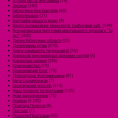
Історія міста Житомира
(14)
Анонси
(240)
Бібліотека без бар'єрів
(60)
Бібліотекарю
(21)
Біографи нашого краю
(8)
Відділ інноваційних технологій. Цифровий хаб.
(139)
Всеукраїнська програма ментального здоров'я "Ти
як?"
(405)
Дитячі бібліотеки області
(25)
Допитливим дітям
(670)
Книги оживають (аудіокниги)
(16)
Книжкові рекомендації зіркових гостей
(5)
Книжкова скриня
(256)
Краєзнавство
(15)
Краєзнавчий блог
(75)
Літературна Житомирщина
(81)
Ми в соцмережах
(7)
Молодіжний простір
(419)
Наші проєкти та програми
(125)
Нові надходження
(75)
Новини
(3 235)
Природа Полісся
(6)
Про нас
(1)
Проєкти/Програми
(35)