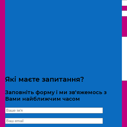
Що бажаєте замовити:
Екскурсія
Локація
Які маєте запитання?
Заповніть форму і ми зв'яжемось з
Вами найближчим часом
*Дані не передаються третім особам
Екскурсія/локація