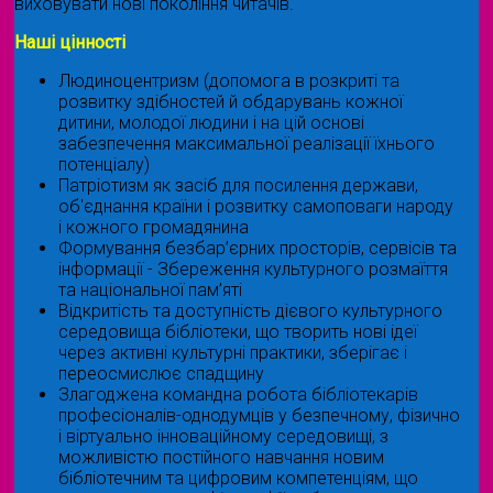
виховувати нові покоління читачів.
Наші цінності
Людиноцентризм (допомога в розкриті та
розвитку здібностей й обдарувань кожної
дитини, молодої людини і на цій основі
забезпечення максимальної реалізації їхнього
потенціалу)
Патріотизм як засіб для посилення держави,
об'єднання країни і розвитку самоповаги народу
і кожного громадянина
Формування безбар’єрних просторів, сервісів та
інформації - Збереження культурного розмаїття
та національної пам’яті
Відкритість та доступність дієвого культурного
середовища бібліотеки, що творить нові ідеї
через активні культурні практики, зберігає і
переосмислює спадщину
Злагоджена командна робота бібліотекарів
професіоналів-однодумців у безпечному, фізично
і віртуально інноваційному середовищі, з
можливістю постійного навчання новим
бібліотечним та цифровим компетенціям, що