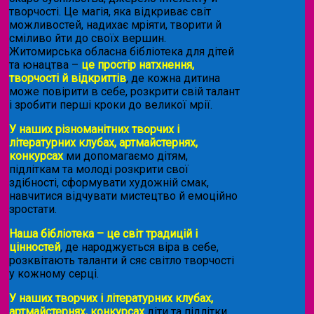
творчості. Це магія, яка відкриває світ
можливостей, надихає мріяти, творити й
сміливо йти до своїх вершин.
Житомирська обласна бібліотека для дітей
та юнацтва –
це простір натхнення,
творчості й відкриттів
, де кожна дитина
може повірити в себе, розкрити свій талант
і зробити перші кроки до великої мрії.
У наших різноманітних творчих і
літературних клубах, артмайстернях,
конкурсах
ми допомагаємо дітям,
підліткам та молоді розкрити свої
здібності, сформувати художній смак,
навчитися відчувати мистецтво й емоційно
зростати.
Наша бібліотека – це світ традицій і
цінностей
, де народжується віра в себе,
розквітають таланти й сяє світло творчості
у кожному серці.
У наших творчих і літературних клубах,
артмайстернях, конкурсах
діти та підлітки