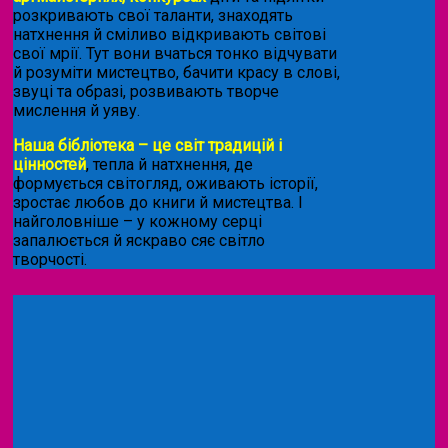
розкривають свої таланти, знаходять
натхнення й сміливо відкривають світові
свої мрії. Тут вони вчаться тонко відчувати
й розуміти мистецтво, бачити красу в слові,
звуці та образі, розвивають творче
мислення й уяву.
Наша бібліотека – це світ традицій і
цінностей
, тепла й натхнення, де
формується світогляд, оживають історії,
зростає любов до книги й мистецтва. І
найголовніше – у кожному серці
запалюється й яскраво сяє світло
творчості.