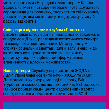
межах програми «На радарі гелікоптера – Країна
Здоров’я». Мета – створення безпечного, дружнього
середовища для розвитку, творчості та спілкування,
де кожна дитина може відчути підтримку, увагу й
радість відкриттів.
Співпраця з підлітковим клубом «Пролісок»
.
Вихованцями клубу є діти з інвалідністю, зокрема: із
синдромом Дауна, розладами аутистичного спектра
та наслідками родових травм. Мета проекту –
сприяти соціальній адаптації дітей, залученню їх до
активного культурного та освітнього життя,
розвитку творчих здібностей і формуванню
впевненості у власних можливостях.
Наші партнери:
Служба у справах дітей ЖОДА та
ЖМР; Управління освіти та науки ЖОДА та ЖМР;
Департамент культури, молоді та спорту; БФ
«Турбота та милосердя; підлітковий клуб «Пролісок»;
ГО «Все робимо самі»; центр оздоровчий «Карітас-
спес»;
психологи, педагоги та вихователі ЗОШ.