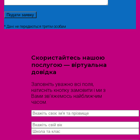
* Дані не передаються третім особам
Скористайтесь нашою
послугою — віртуальна
довідка
Заповніть уважно всі поля,
натисніть кнопку замовити і ми з
Вами зв'яжемось найближчим
часом.