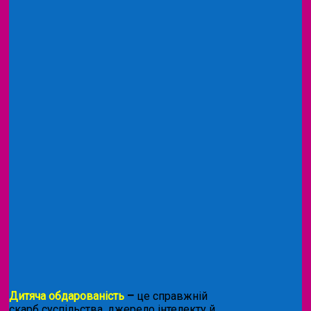
Дитяча обдарованість
–
це справжній
скарб суспільства, джерело інтелекту й