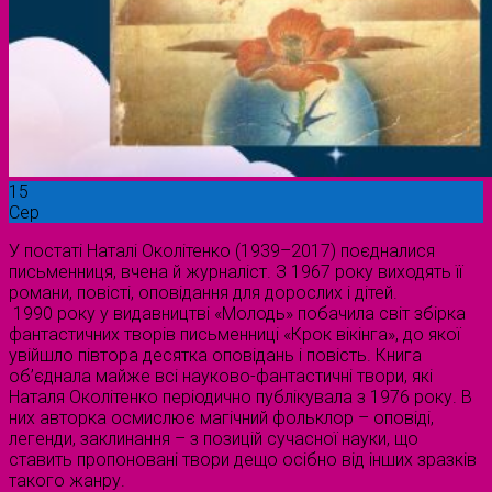
15
Сер
У постаті Наталі Околітенко (1939–2017) поєдналися
письменниця, вчена й журналіст. З 1967 року виходять її
романи, повісті, оповідання для дорослих і дітей.
1990 року у видавництві «Молодь» побачила світ збірка
фантастичних творів письменниці «Крок вікінга», до якої
увійшло півтора десятка оповідань і повість. Книга
об’єднала майже всі науково-фантастичні твори, які
Наталя Околітенко періодично публікувала з 1976 року. В
них авторка осмислює магічний фольклор – оповіді,
легенди, заклинання – з позицій сучасної науки, що
ставить пропоновані твори дещо осібно від інших зразків
такого жанру.