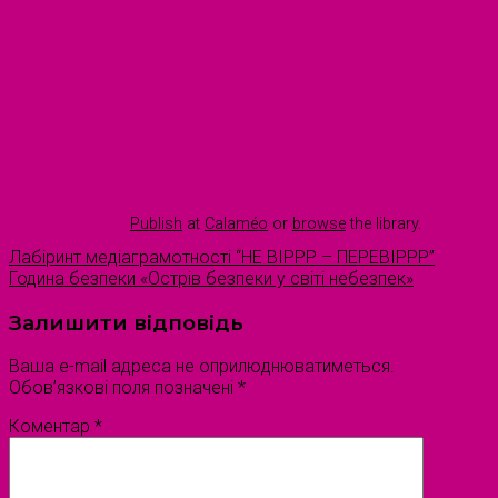
Publish
at
Calaméo
or
browse
the library.
Лабіринт медіаграмотності “НЕ ВІРРР – ПЕРЕВІРРР”
Година безпеки «Острів безпеки у світі небезпек»
Залишити відповідь
Ваша e-mail адреса не оприлюднюватиметься.
Обов’язкові поля позначені
*
Коментар
*