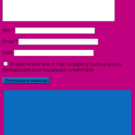
Ім'я
*
Email
*
Сайт
Зберегти моє ім'я, e-mail, та адресу сайту в цьому
браузері для моїх подальших коментарів.