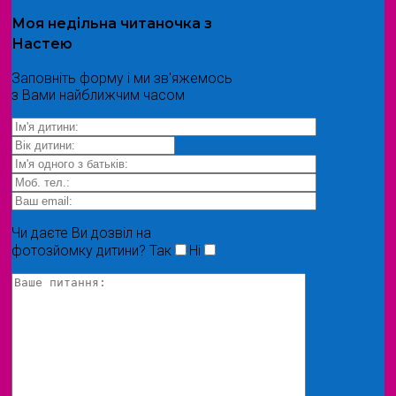
Моя
недільна читаночка
з
Настею
Заповніть форму і ми зв'яжемось
з Вами найближчим часом
Чи даєте Ви дозвіл на
фотозйомку дитини?
Так
Ні