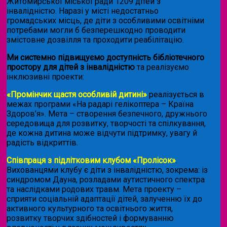
Житомирської міської ради 1209 дітей з
інвалідністю. Наразі у місті недостатньо
громадських місць, де діти з особливими освітніми
потребами могли б безперешкодно проводити
змістовне дозвілля та проходити реабілітацію.
Ми системно підвищуємо доступність бібліотечного
простору для дітей з інвалідністю
та реалізуємо
інклюзивні проекти:
«Промінчик щастя особливій дитині»
реалізується в
межах програми «На радарі гелікоптера – Країна
Здоров’я». Мета – створення безпечного, дружнього
середовища для розвитку, творчості та спілкування,
де кожна дитина може відчути підтримку, увагу й
радість відкриттів.
Співпраця з підлітковим клубом «Пролісок»
.
Вихованцями клубу є діти з інвалідністю, зокрема: із
синдромом Дауна, розладами аутистичного спектра
та наслідками родових травм. Мета проекту –
сприяти соціальній адаптації дітей, залученню їх до
активного культурного та освітнього життя,
розвитку творчих здібностей і формуванню