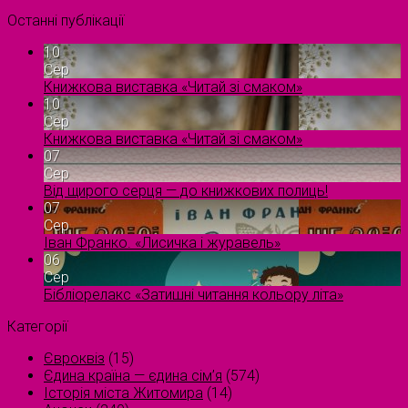
Останні публікації
10
Сер
Книжкова виставка «Читай зі смаком»
10
Сер
Книжкова виставка «Читай зі смаком»
07
Сер
Від щирого серця — до книжкових полиць!
07
Сер
Іван Франко. «Лисичка і журавель»
06
Сер
Бібліорелакс «Затишні читання кольору літа»
Категорії
Євроквіз
(15)
Єдина країна — єдина сім’я
(574)
Історія міста Житомира
(14)