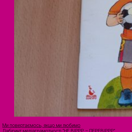
Ми повертаємось, якщо ми любимо
Лабіринт медіаграмотності “НЕ ВІРРР – ПЕРЕВІРРР”