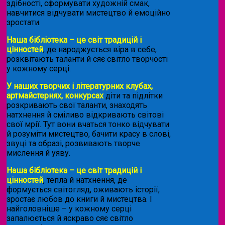
здібності, сформувати художній смак,
навчитися відчувати мистецтво й емоційно
зростати.
Наша бібліотека – це світ традицій і
цінностей
, де народжується віра в себе,
розквітають таланти й сяє світло творчості
у кожному серці.
У наших творчих і літературних клубах,
артмайстернях, конкурсах
діти та підлітки
розкривають свої таланти, знаходять
натхнення й сміливо відкривають світові
свої мрії. Тут вони вчаться тонко відчувати
й розуміти мистецтво, бачити красу в слові,
звуці та образі, розвивають творче
мислення й уяву.
Наша бібліотека – це світ традицій і
цінностей
, тепла й натхнення, де
формується світогляд, оживають історії,
зростає любов до книги й мистецтва. І
найголовніше – у кожному серці
запалюється й яскраво сяє світло