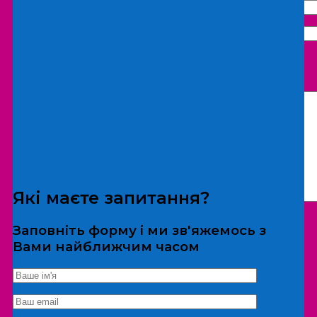
Що бажаєте замовити:
Екскурсія
Локація
Які маєте запитання?
Заповніть форму і ми зв'яжемось з
Вами найближчим часом
*Дані не передаються третім особам
Екскурсія/локація