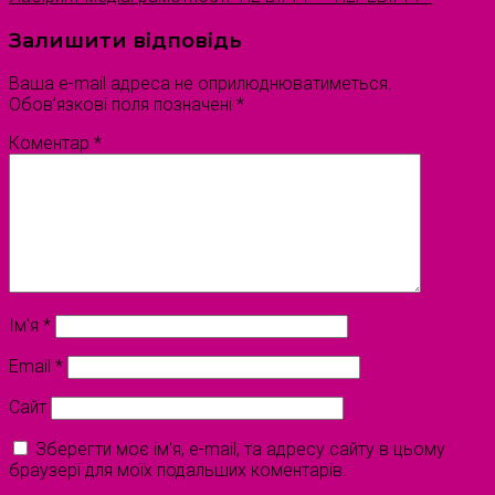
Залишити відповідь
Ваша e-mail адреса не оприлюднюватиметься.
Обов’язкові поля позначені
*
Коментар
*
Ім'я
*
Email
*
Сайт
Зберегти моє ім'я, e-mail, та адресу сайту в цьому
браузері для моїх подальших коментарів.