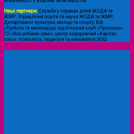
впевненості у власних можливостях.
Наші партнери:
Служба у справах дітей ЖОДА та
ЖМР; Управління освіти та науки ЖОДА та ЖМР;
Департамент культури, молоді та спорту; БФ
«Турбота та милосердя; підлітковий клуб «Пролісок»;
ГО «Все робимо самі»; центр оздоровчий «Карітас-
спес»;
психологи, педагоги та вихователі ЗОШ.