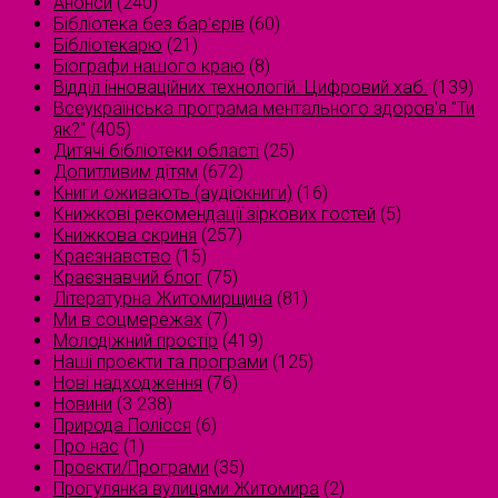
Анонси
(240)
Бібліотека без бар'єрів
(60)
Бібліотекарю
(21)
Біографи нашого краю
(8)
Відділ інноваційних технологій. Цифровий хаб.
(139)
Всеукраїнська програма ментального здоров'я "Ти
як?"
(405)
Дитячі бібліотеки області
(25)
Допитливим дітям
(672)
Книги оживають (аудіокниги)
(16)
Книжкові рекомендації зіркових гостей
(5)
Книжкова скриня
(257)
Краєзнавство
(15)
Краєзнавчий блог
(75)
Літературна Житомирщина
(81)
Ми в соцмережах
(7)
Молодіжний простір
(419)
Наші проєкти та програми
(125)
Нові надходження
(76)
Новини
(3 238)
Природа Полісся
(6)
Про нас
(1)
Проєкти/Програми
(35)
Прогулянка вулицями Житомира
(2)