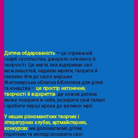
Дитяча обдарованість
–
це справжній
скарб суспільства, джерело інтелекту й
творчості. Це магія, яка відкриває світ
можливостей, надихає мріяти, творити й
сміливо йти до своїх вершин.
Житомирська обласна бібліотека для дітей
та юнацтва –
це простір натхнення,
творчості й відкриттів
, де кожна дитина
може повірити в себе, розкрити свій талант
і зробити перші кроки до великої мрії.
У наших різноманітних творчих і
літературних клубах, артмайстернях,
конкурсах
ми допомагаємо дітям,
підліткам та молоді розкрити свої