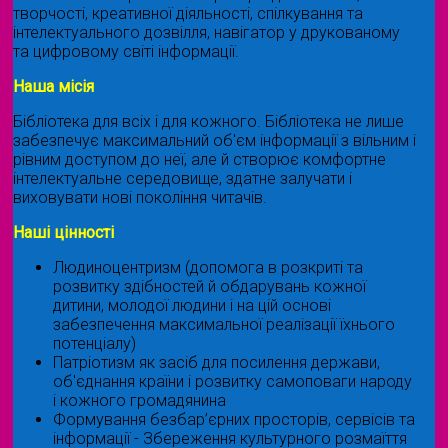
творчості, креативної діяльності, спілкування та
інтелектуального дозвілля, навігатор у друкованому
та цифровому світі інформації.
Наша місія
Бібліотека для всіх і для кожного. Бібліотека не лише
забезпечує максимальний об'єм інформації з вільним і
рівним доступом до неї, але й створює комфортне
інтелектуальне середовище, здатне залучати і
виховувати нові покоління читачів.
Наші цінності
Людиноцентризм (допомога в розкриті та
розвитку здібностей й обдарувань кожної
дитини, молодої людини і на цій основі
забезпечення максимальної реалізації їхнього
потенціалу)
Патріотизм як засіб для посилення держави,
об'єднання країни і розвитку самоповаги народу
і кожного громадянина
Формування безбар’єрних просторів, сервісів та
інформації - Збереження культурного розмаїття