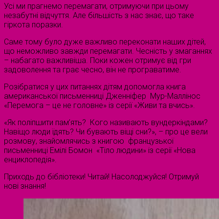
Усі ми прагнемо перемагати, отримуючи при цьому
незабутні відчуття. Але більшість з нас знає, що таке
гіркота поразки.
Саме тому було дуже важливо переконати наших дітей,
що неможливо завжди перемагати. Чесність у змаганнях
– набагато важливіша. Поки кожен отримує від гри
задоволення та грає чесно, він не програватиме.
Розібратися у цих питаннях дітям допомогла книга
американської письменниці Дженніфер Мур-Маллінос
«Перемога – це не головне» із серії «Живи та вчись».
«Як поліпшити пам’ять? Кого називають вундеркіндами?
Навіщо люди їдять? Чи бувають віщі сни?», – про це вели
розмову, знайомлячись з книгою французької
письменниці Емілі Бомон «Тіло людини» із серії «Нова
енциклопедія».
Приходь до бібліотеки! Читай! Насолоджуйся! Отримуй
нові знання!