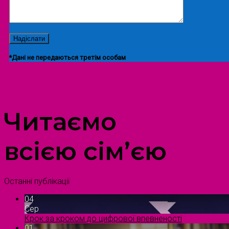
*Дані не передаються третім особам
ПРОСТІР ДОЗВІЛЛЯ ДІТЕЙ ТА ДОРОСЛИХ
Читаємо
всією сім’єю
Останні публікації
04
Сер
Крок за кроком до цифрової впевненості
01