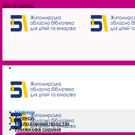
Skip to content
Новини
Анонси
Молодіжний простір
Книжкова скриня