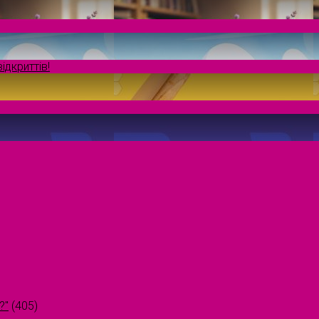
ідкриттів!
?"
(405)