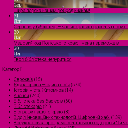
Сер
Щира подяка нашим добродійникам!
31
Лип
Серпень у бібліотеці — час яскравих вражень і нових в
30
Лип
Медовий код Поліського краю: імена переможців
30
Лип
Твоя бібліотека чепуриться
Категорії
Євроквіз
(15)
Єдина країна — єдина сім’я
(574)
Історія міста Житомира
(14)
Анонси
(240)
Бібліотека без бар'єрів
(60)
Бібліотекарю
(21)
Біографи нашого краю
(8)
Відділ інноваційних технологій. Цифровий хаб.
(139)
Всеукраїнська програма ментального здоров'я "Ти як