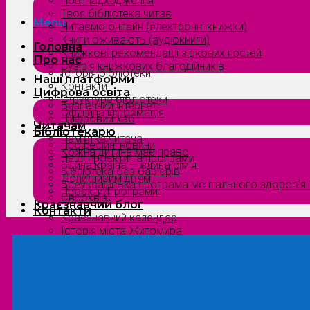
Нові надходження
Твоя бібліотека читає
Menu
Читаємо онлайн (електронні книжки)
Книги оживають (аудіокниги)
Головна
Книжкові рекомендації зіркових гостей
Про нас
Сузірʼя книжкових благодійників
Історія бібліотеки
Наші платформи
Контакти
Цифрова освіта
Структура бібліотеки
Безпечний інтернет
Офіційна інформація
Цифровий хаб
Читачам
Бібліотекарю
Пам’ятка читача
Професійні новини
Кожна дитина має право
Наші проєкти та програми
Єдина країна — єдина сім’я
Бібліотека без бар’єрів
Допитливим дітям
Всеукраїнська програма ментального здоров’я “
Проєкти/Програми
Євроквіз
Краєзнавчий блог
Контакти
Краєзнавчий календар
Історія міста Житомира
Біографи нашого краю
Природа Полісся
Літературна Житомирщина
Славетні імена нашого краю
Menu