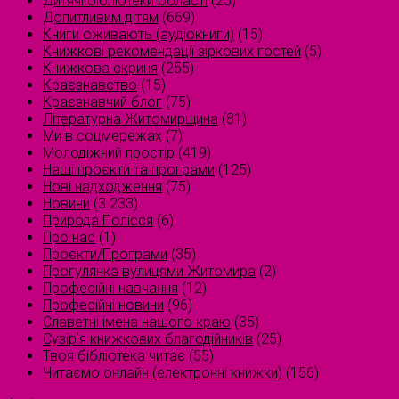
Дитячі бібліотеки області
(25)
Допитливим дітям
(669)
Книги оживають (аудіокниги)
(15)
Книжкові рекомендації зіркових гостей
(5)
Книжкова скриня
(255)
Краєзнавство
(15)
Краєзнавчий блог
(75)
Літературна Житомирщина
(81)
Ми в соцмережах
(7)
Молодіжний простір
(419)
Наші проєкти та програми
(125)
Нові надходження
(75)
Новини
(3 233)
Природа Полісся
(6)
Про нас
(1)
Проєкти/Програми
(35)
Прогулянка вулицями Житомира
(2)
Професійні навчання
(12)
Професійні новини
(96)
Славетні імена нашого краю
(35)
Сузірʼя книжкових благодійників
(25)
Твоя бібліотека читає
(55)
Читаємо онлайн (електронні книжки)
(156)