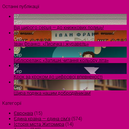
Останні публікації
07
Сер
Від щирого серця — до книжкових полиць!
07
Сер
Іван Франко. «Лисичка і журавель»
06
Сер
Бібліорелакс «Затишні читання кольору літа»
04
Сер
Крок за кроком до цифрової впевненості
01
Сер
Щира подяка нашим добродійникам!
Категорії
Євроквіз
(15)
Єдина країна — єдина сім’я
(574)
Історія міста Житомира
(14)