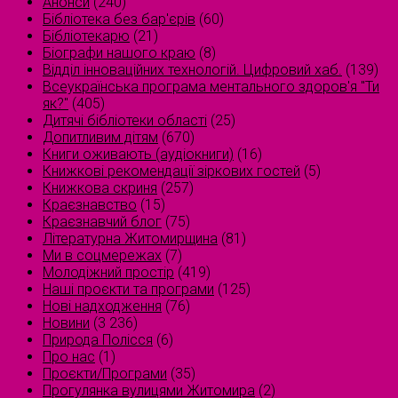
Анонси
(240)
Бібліотека без бар'єрів
(60)
Бібліотекарю
(21)
Біографи нашого краю
(8)
Відділ інноваційних технологій. Цифровий хаб.
(139)
Всеукраїнська програма ментального здоров'я "Ти
як?"
(405)
Дитячі бібліотеки області
(25)
Допитливим дітям
(670)
Книги оживають (аудіокниги)
(16)
Книжкові рекомендації зіркових гостей
(5)
Книжкова скриня
(257)
Краєзнавство
(15)
Краєзнавчий блог
(75)
Літературна Житомирщина
(81)
Ми в соцмережах
(7)
Молодіжний простір
(419)
Наші проєкти та програми
(125)
Нові надходження
(76)
Новини
(3 236)
Природа Полісся
(6)
Про нас
(1)
Проєкти/Програми
(35)
Прогулянка вулицями Житомира
(2)