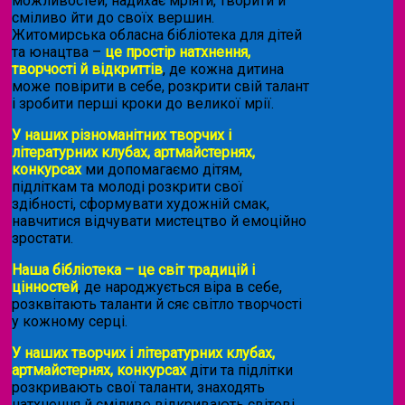
можливостей, надихає мріяти, творити й
сміливо йти до своїх вершин.
Житомирська обласна бібліотека для дітей
та юнацтва –
це простір натхнення,
творчості й відкриттів
, де кожна дитина
може повірити в себе, розкрити свій талант
і зробити перші кроки до великої мрії.
У наших різноманітних творчих і
літературних клубах, артмайстернях,
конкурсах
ми допомагаємо дітям,
підліткам та молоді розкрити свої
здібності, сформувати художній смак,
навчитися відчувати мистецтво й емоційно
зростати.
Наша бібліотека – це світ традицій і
цінностей
, де народжується віра в себе,
розквітають таланти й сяє світло творчості
у кожному серці.
У наших творчих і літературних клубах,
артмайстернях, конкурсах
діти та підлітки
розкривають свої таланти, знаходять
натхнення й сміливо відкривають світові