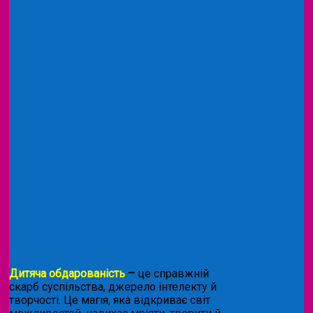
Дитяча обдарованість
–
це справжній
скарб суспільства, джерело інтелекту й
творчості. Це магія, яка відкриває світ