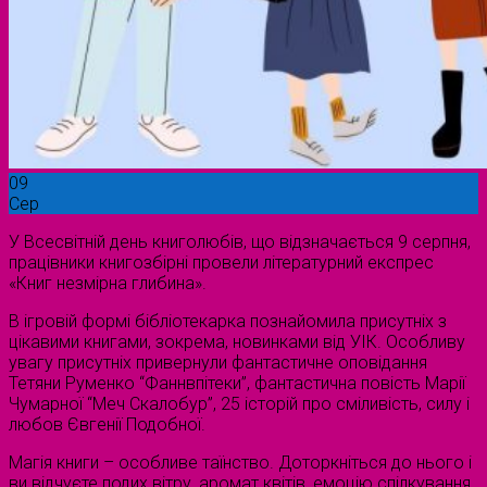
09
Сер
У Всесвітній день книголюбів, що відзначається 9 серпня,
працівники книгозбірні провели літературний експрес
«Книг незмірна глибина».
В ігровій формі бібліотекарка познайомила присутніх з
цікавими книгами, зокрема, новинками від УІК. Особливу
увагу присутніх привернули фантастичне оповідання
Тетяни Руменко “Фаннвпітеки”, фантастична повість Марії
Чумарної “Меч Скалобур”, 25 історій про сміливість, силу і
любов Євгенії Подобної.
Магія книги – особливе таїнство. Доторкніться до нього і
ви відчуєте подих вітру, аромат квітів, емоцію спілкування,