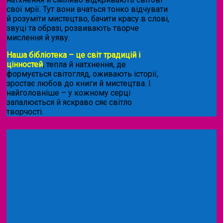
свої мрії. Тут вони вчаться тонко відчувати
й розуміти мистецтво, бачити красу в слові,
звуці та образі, розвивають творче
мислення й уяву.
Наша бібліотека – це світ традицій і
цінностей
, тепла й натхнення, де
формується світогляд, оживають історії,
зростає любов до книги й мистецтва. І
найголовніше – у кожному серці
запалюється й яскраво сяє світло
творчості.