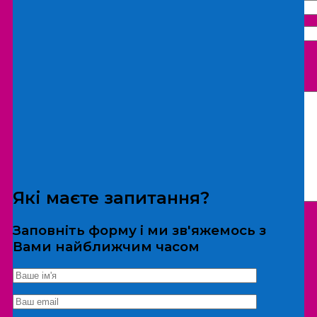
Що бажаєте замовити:
Екскурсія
Локація
Які маєте запитання?
Заповніть форму і ми зв'яжемось з
Вами найближчим часом
*Дані не передаються третім особам
Екскурсія/локація