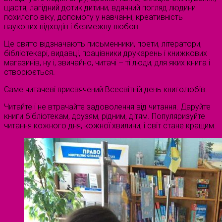
щастя, лагідний дотик дитини, вдячний погляд людини
похилого віку, допомогу у навчанні, креативність
наукових підходів і безмежну любов.
Це свято відзначають письменники, поети, літератори,
бібліотекарі, видавці, працівники друкарень і книжкових
магазинів, ну і, звичайно, читачі – ті люди, для яких книга і
створюється.
Саме читачеві присвячений Всесвітній день книголюбів.
Читайте і не втрачайте задоволення від читання. Даруйте
книги бібліотекам, друзям, рідним, дітям. Популяризуйте
читання кожного дня, кожної хвилини, і світ стане кращим.