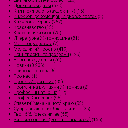
Дитячі бібліотеки області
(25)
Допитливим дітям
(670)
Книги оживають (аудіокниги)
(16)
Книжкові рекомендації зіркових гостей
(5)
Книжкова скриня
(257)
Краєзнавство
(15)
Краєзнавчий блог
(75)
Літературна Житомирщина
(81)
Ми в соцмережах
(7)
Молодіжний простір
(419)
Наші проєкти та програми
(125)
Нові надходження
(76)
Новини
(3 236)
Природа Полісся
(6)
Про нас
(1)
Проєкти/Програми
(35)
Прогулянка вулицями Житомира
(2)
Професійні навчання
(12)
Професійні новини
(96)
Славетні імена нашого краю
(35)
Сузірʼя книжкових благодійників
(26)
Твоя бібліотека читає
(55)
Читаємо онлайн (електронні книжки)
(156)