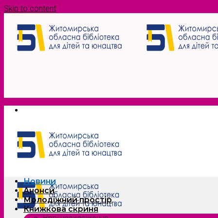
Skip to content
Новини
Анонси
Молодіжний простір
Книжкова скриня