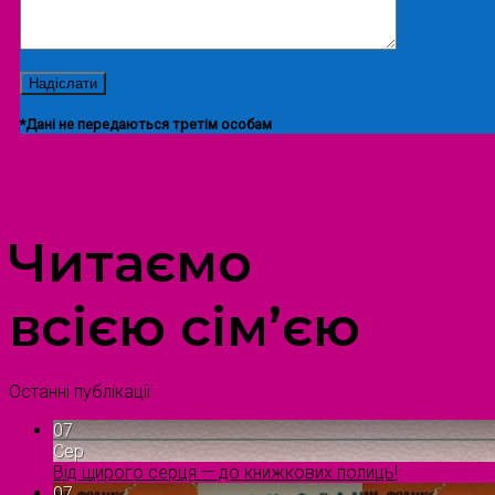
*Дані не передаються третім особам
ПРОСТІР ДОЗВІЛЛЯ ДІТЕЙ ТА ДОРОСЛИХ
Читаємо
всією сім’єю
Останні публікації
07
Сер
Від щирого серця — до книжкових полиць!
07