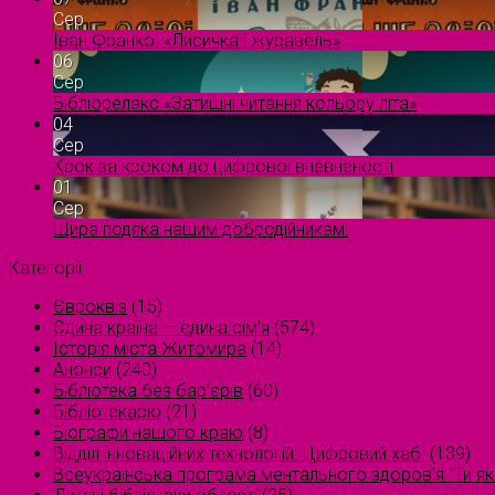
Сер
Іван Франко. «Лисичка і журавель»
06
Сер
Бібліорелакс «Затишні читання кольору літа»
04
Сер
Крок за кроком до цифрової впевненості
01
Сер
Щира подяка нашим добродійникам!
Категорії
Євроквіз
(15)
Єдина країна — єдина сім’я
(574)
Історія міста Житомира
(14)
Анонси
(240)
Бібліотека без бар'єрів
(60)
Бібліотекарю
(21)
Біографи нашого краю
(8)
Відділ інноваційних технологій. Цифровий хаб.
(139)
Всеукраїнська програма ментального здоров'я "Ти як