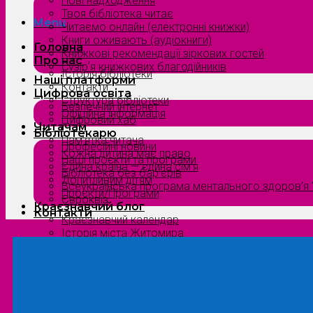
Нові надходження
Твоя бібліотека читає
Menu
Читаємо онлайн (електронні книжки)
Книги оживають (аудіокниги)
Головна
Книжкові рекомендації зіркових гостей
Про нас
Сузірʼя книжкових благодійників
Історія бібліотеки
Наші платформи
Контакти
Цифрова освіта
Структура бібліотеки
Безпечний інтернет
Офіційна інформація
Цифровий хаб
Читачам
Бібліотекарю
Пам’ятка читача
Професійні новини
Кожна дитина має право
Наші проєкти та програми
Єдина країна — єдина сім’я
Бібліотека без бар’єрів
Допитливим дітям
Всеукраїнська програма ментального здоров’я “
Проєкти/Програми
Євроквіз
Краєзнавчий блог
Контакти
Краєзнавчий календар
Історія міста Житомира
Біографи нашого краю
Природа Полісся
Літературна Житомирщина
Славетні імена нашого краю
Menu