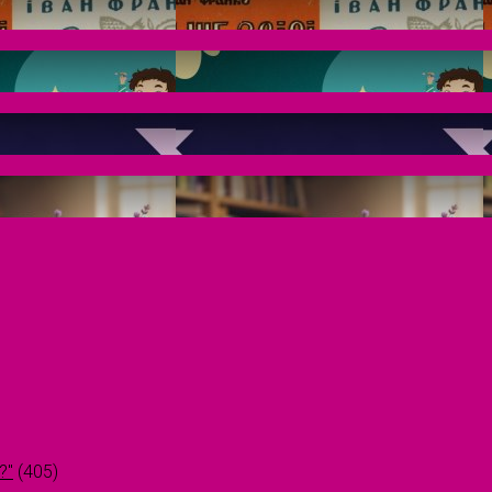
?"
(405)