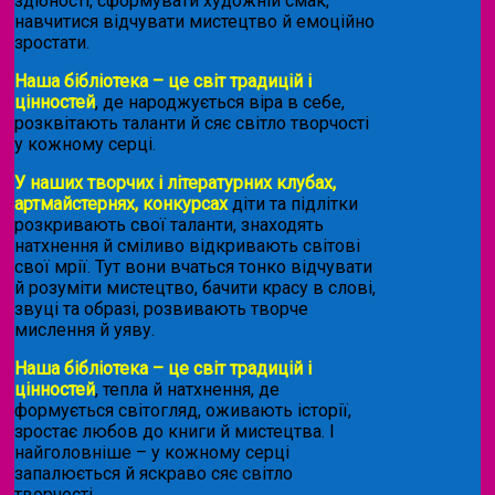
здібності, сформувати художній смак,
навчитися відчувати мистецтво й емоційно
зростати.
Наша бібліотека – це світ традицій і
цінностей
, де народжується віра в себе,
розквітають таланти й сяє світло творчості
у кожному серці.
У наших творчих і літературних клубах,
артмайстернях, конкурсах
діти та підлітки
розкривають свої таланти, знаходять
натхнення й сміливо відкривають світові
свої мрії. Тут вони вчаться тонко відчувати
й розуміти мистецтво, бачити красу в слові,
звуці та образі, розвивають творче
мислення й уяву.
Наша бібліотека – це світ традицій і
цінностей
, тепла й натхнення, де
формується світогляд, оживають історії,
зростає любов до книги й мистецтва. І
найголовніше – у кожному серці
запалюється й яскраво сяє світло
творчості.