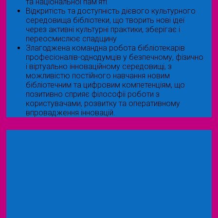
та національної пам’яті
Відкритість та доступність дієвого культурного
середовища бібліотеки, що творить нові ідеї
через активні культурні практики, зберігає і
переосмислює спадщину
Злагоджена командна робота бібліотекарів
професіоналів-однодумців у безпечному, фізично
і віртуально інноваційному середовищі, з
можливістю постійного навчання новим
бібліотечним та цифровим компетенціям, що
позитивно сприяє філософії роботи з
користувачами, розвитку та оперативному
впровадження інновацій.