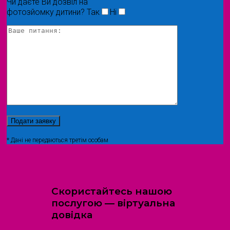
Чи даєте Ви дозвіл на
фотозйомку дитини?
Так
Ні
* Дані не передаються третім особам
Скористайтесь нашою
послугою — віртуальна
довідка