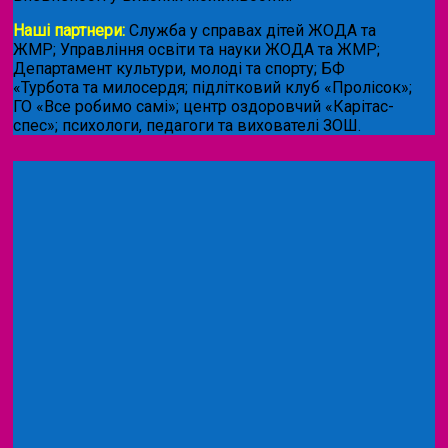
Наші партнери:
Служба у справах дітей ЖОДА та
ЖМР; Управління освіти та науки ЖОДА та ЖМР;
Департамент культури, молоді та спорту; БФ
«Турбота та милосердя; підлітковий клуб «Пролісок»;
ГО «Все робимо самі»; центр оздоровчий «Карітас-
спес»;
психологи, педагоги та вихователі ЗОШ.