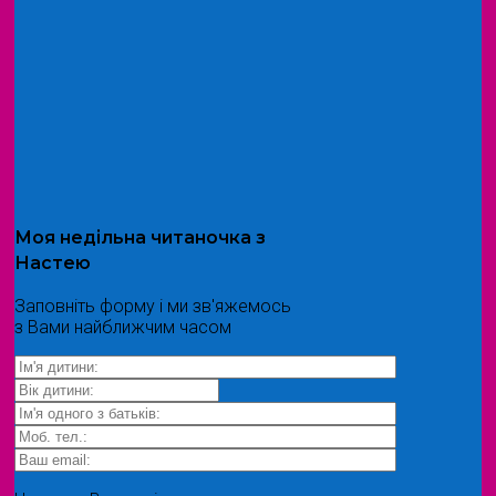
Моя
недільна читаночка
з
Настею
Заповніть форму і ми зв'яжемось
з Вами найближчим часом