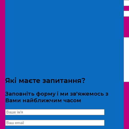
Що бажаєте замовити:
Екскурсія
Локація
Які маєте запитання?
Заповніть форму і ми зв'яжемось з
Вами найближчим часом
*Дані не передаються третім особам
Екскурсія/локація