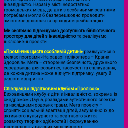
інвалідністю. Наразі у місті недостатньо
громадських місць, де діти з особливими освітніми
потребами могли б безперешкодно проводити
змістовне дозвілля та проходити реабілітацію.
Ми системно підвищуємо доступність бібліотечного
простору для дітей з інвалідністю
та реалізуємо
інклюзивні проекти:
«Промінчик щастя особливій дитині»
реалізується в
межах програми «На радарі гелікоптера – Країна
Здоров’я». Мета – створення безпечного, дружнього
середовища для розвитку, творчості та спілкування,
де кожна дитина може відчути підтримку, увагу й
радість відкриттів.
Співпраця з підлітковим клубом «Пролісок»
.
Вихованцями клубу є діти з інвалідністю, зокрема: із
синдромом Дауна, розладами аутистичного спектра
та наслідками родових травм. Мета проекту –
сприяти соціальній адаптації дітей, залученню їх до
активного культурного та освітнього життя,
розвитку творчих здібностей і формуванню
впевненості у власних можливостях.