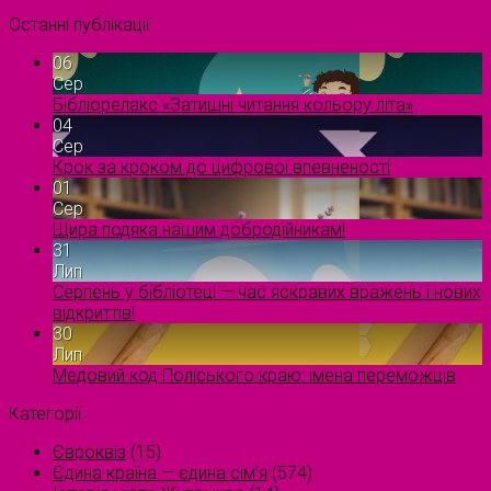
Останні публікації
06
Сер
Бібліорелакс «Затишні читання кольору літа»
04
Сер
Крок за кроком до цифрової впевненості
01
Сер
Щира подяка нашим добродійникам!
31
Лип
Серпень у бібліотеці — час яскравих вражень і нових
відкриттів!
30
Лип
Медовий код Поліського краю: імена переможців
Категорії
Євроквіз
(15)
Єдина країна — єдина сім’я
(574)