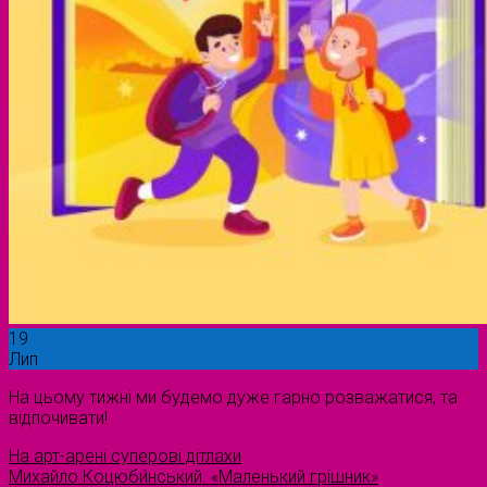
19
Лип
На цьому тижні ми будемо дуже гарно розважатися, та
відпочивати!
На арт-арені суперові дітлахи
Михайло Коцюби́нський. «Маленький грiшник»