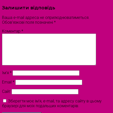
Залишити відповідь
Ваша e-mail адреса не оприлюднюватиметься.
Обов’язкові поля позначені
*
Коментар
*
Ім'я
*
Email
*
Сайт
Зберегти моє ім'я, e-mail, та адресу сайту в цьому
браузері для моїх подальших коментарів.