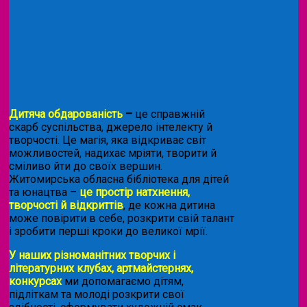
Дитяча обдарованість
–
це справжній
скарб суспільства, джерело інтелекту й
творчості. Це магія, яка відкриває світ
можливостей, надихає мріяти, творити й
сміливо йти до своїх вершин.
Житомирська обласна бібліотека для дітей
та юнацтва –
це простір натхнення,
творчості й відкриттів
, де кожна дитина
може повірити в себе, розкрити свій талант
і зробити перші кроки до великої мрії.
У наших різноманітних творчих і
літературних клубах, артмайстернях,
конкурсах
ми допомагаємо дітям,
підліткам та молоді розкрити свої