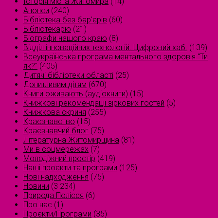
Історія міста Житомира
(14)
Анонси
(240)
Бібліотека без бар'єрів
(60)
Бібліотекарю
(21)
Біографи нашого краю
(8)
Відділ інноваційних технологій. Цифровий хаб.
(139)
Всеукраїнська програма ментального здоров'я "Ти
як?"
(405)
Дитячі бібліотеки області
(25)
Допитливим дітям
(670)
Книги оживають (аудіокниги)
(15)
Книжкові рекомендації зіркових гостей
(5)
Книжкова скриня
(255)
Краєзнавство
(15)
Краєзнавчий блог
(75)
Літературна Житомирщина
(81)
Ми в соцмережах
(7)
Молодіжний простір
(419)
Наші проєкти та програми
(125)
Нові надходження
(75)
Новини
(3 234)
Природа Полісся
(6)
Про нас
(1)
Проєкти/Програми
(35)