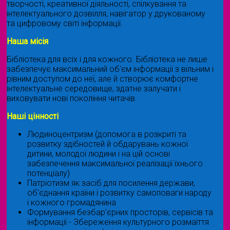
творчості, креативної діяльності, спілкування та
інтелектуального дозвілля, навігатор у друкованому
та цифровому світі інформації.
Наша місія
Бібліотека для всіх і для кожного. Бібліотека не лише
забезпечує максимальний об'єм інформації з вільним і
рівним доступом до неї, але й створює комфортне
інтелектуальне середовище, здатне залучати і
виховувати нові покоління читачів.
Наші цінності
Людиноцентризм (допомога в розкриті та
розвитку здібностей й обдарувань кожної
дитини, молодої людини і на цій основі
забезпечення максимальної реалізації їхнього
потенціалу)
Патріотизм як засіб для посилення держави,
об'єднання країни і розвитку самоповаги народу
і кожного громадянина
Формування безбар’єрних просторів, сервісів та
інформації - Збереження культурного розмаїття