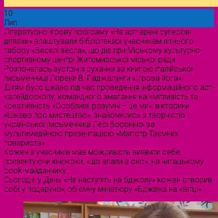
10
Лип
Літературно-ігрову програму «На арт-арені суперові
дітлахи» влаштували бібліотекарі учасникам літнього
табору «Веселі весла», що діє при Міському культурно-
спортивному центрі Житомирської міської ради.
Розпочалась зустріч з руханки за книгою італійської
письменниці Лорени В. Паджалунги «Ігрова йога».
Дітям було цікаво під час проведення інформаційного арт-
калейдоскопу, командного змагання на кмітливість та
креативність «Особливі, розумні – це ми», вікторини
«Цікаво про мистецтво», знайомились з творчістю
української письменниці Лесі Вороніної за
мультимедійною презентацією «Магістр Таємних
товариств».
Кожен з учасників мав можливість виявити себе,
презентуючи книжоки, «що впали в око», на читацькому
book-майданчику.
Сьогодні у День «Не наступіть на бджолу» кожен створив
собі у подарунок об’ємну мініатюру «Бджілка на квітці».