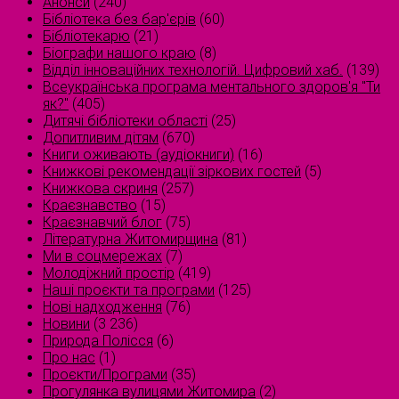
Анонси
(240)
Бібліотека без бар'єрів
(60)
Бібліотекарю
(21)
Біографи нашого краю
(8)
Відділ інноваційних технологій. Цифровий хаб.
(139)
Всеукраїнська програма ментального здоров'я "Ти
як?"
(405)
Дитячі бібліотеки області
(25)
Допитливим дітям
(670)
Книги оживають (аудіокниги)
(16)
Книжкові рекомендації зіркових гостей
(5)
Книжкова скриня
(257)
Краєзнавство
(15)
Краєзнавчий блог
(75)
Літературна Житомирщина
(81)
Ми в соцмережах
(7)
Молодіжний простір
(419)
Наші проєкти та програми
(125)
Нові надходження
(76)
Новини
(3 236)
Природа Полісся
(6)
Про нас
(1)
Проєкти/Програми
(35)
Прогулянка вулицями Житомира
(2)