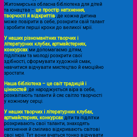
Житомирська обласна бібліотека для дітей
та юнацтва –
це простір натхнення,
творчості й відкриттів
, де кожна дитина
може повірити в себе, розкрити свій талант
і зробити перші кроки до великої мрії.
У наших різноманітних творчих і
літературних клубах, артмайстернях,
конкурсах
ми допомагаємо дітям,
підліткам та молоді розкрити свої
здібності, сформувати художній смак,
навчитися відчувати мистецтво й емоційно
зростати.
Наша бібліотека – це світ традицій і
цінностей
, де народжується віра в себе,
розквітають таланти й сяє світло творчості
у кожному серці.
У наших творчих і літературних клубах,
артмайстернях, конкурсах
діти та підлітки
розкривають свої таланти, знаходять
натхнення й сміливо відкривають світові
свої мрії. Тут вони вчаться тонко відчувати