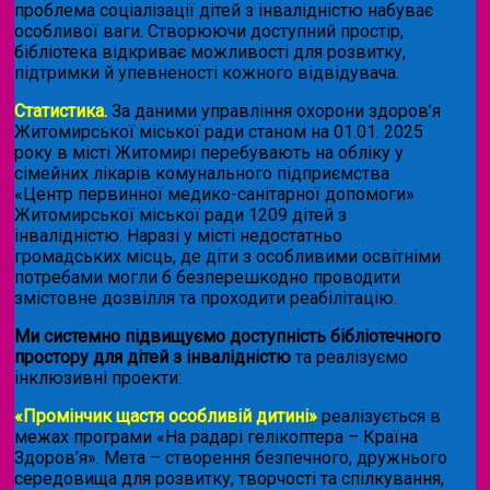
проблема соціалізації дітей з інвалідністю набуває
особливої ваги. Створюючи доступний простір,
бібліотека відкриває можливості для розвитку,
підтримки й упевненості кожного відвідувача.
Статистика.
За даними управління охорони здоров’я
Житомирської міської ради станом на 01.01. 2025
року в місті Житомирі перебувають на обліку у
сімейних лікарів комунального підприємства
«Центр первинної медико-санітарної допомоги»
Житомирської міської ради 1209 дітей з
інвалідністю. Наразі у місті недостатньо
громадських місць, де діти з особливими освітніми
потребами могли б безперешкодно проводити
змістовне дозвілля та проходити реабілітацію.
Ми системно підвищуємо доступність бібліотечного
простору для дітей з інвалідністю
та реалізуємо
інклюзивні проекти:
«Промінчик щастя особливій дитині»
реалізується в
межах програми «На радарі гелікоптера – Країна
Здоров’я». Мета – створення безпечного, дружнього
середовища для розвитку, творчості та спілкування,