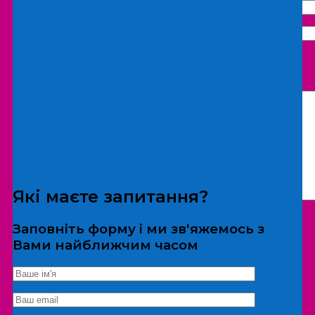
Що бажаєте замовити:
Екскурсія
Локація
Які маєте запитання?
Заповніть форму і ми зв'яжемось з
Вами найближчим часом
*Дані не передаються третім особам
Екскурсія/локація