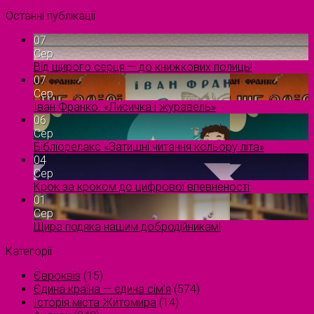
Останні публікації
07
Сер
Від щирого серця — до книжкових полиць!
07
Сер
Іван Франко. «Лисичка і журавель»
06
Сер
Бібліорелакс «Затишні читання кольору літа»
04
Сер
Крок за кроком до цифрової впевненості
01
Сер
Щира подяка нашим добродійникам!
Категорії
Євроквіз
(15)
Єдина країна — єдина сім’я
(574)
Історія міста Житомира
(14)