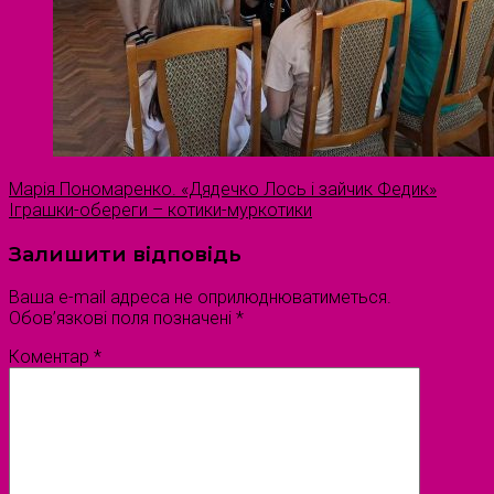
Марія Пономаренко. «Дядечко Лось і зайчик Федик»
Іграшки-обереги – котики-муркотики
Залишити відповідь
Ваша e-mail адреса не оприлюднюватиметься.
Обов’язкові поля позначені
*
Коментар
*