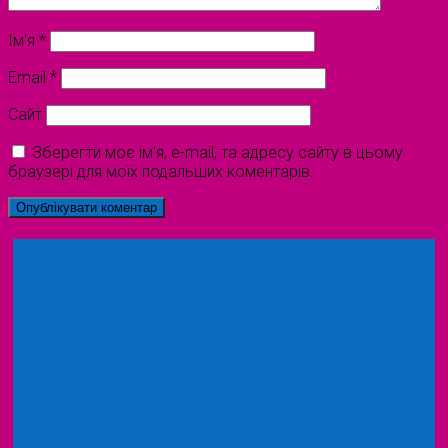
Ім'я
*
Email
*
Сайт
Зберегти моє ім'я, e-mail, та адресу сайту в цьому
браузері для моїх подальших коментарів.