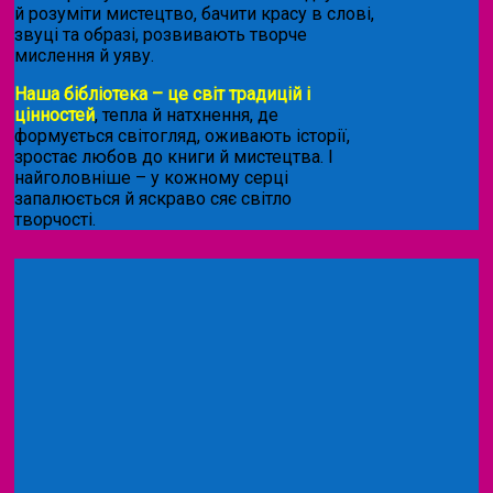
й розуміти мистецтво, бачити красу в слові,
звуці та образі, розвивають творче
мислення й уяву.
Наша бібліотека – це світ традицій і
цінностей
, тепла й натхнення, де
формується світогляд, оживають історії,
зростає любов до книги й мистецтва. І
найголовніше – у кожному серці
запалюється й яскраво сяє світло
творчості.