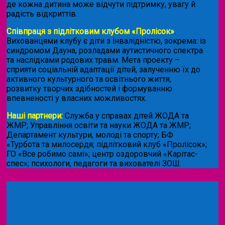
де кожна дитина може відчути підтримку, увагу й
радість відкриттів.
Співпраця з підлітковим клубом «Пролісок»
.
Вихованцями клубу є діти з інвалідністю, зокрема: із
синдромом Дауна, розладами аутистичного спектра
та наслідками родових травм. Мета проекту –
сприяти соціальній адаптації дітей, залученню їх до
активного культурного та освітнього життя,
розвитку творчих здібностей і формуванню
впевненості у власних можливостях.
Наші партнери:
Служба у справах дітей ЖОДА та
ЖМР; Управління освіти та науки ЖОДА та ЖМР;
Департамент культури, молоді та спорту; БФ
«Турбота та милосердя; підлітковий клуб «Пролісок»;
ГО «Все робимо самі»; центр оздоровчий «Карітас-
спес»;
психологи, педагоги та вихователі ЗОШ.