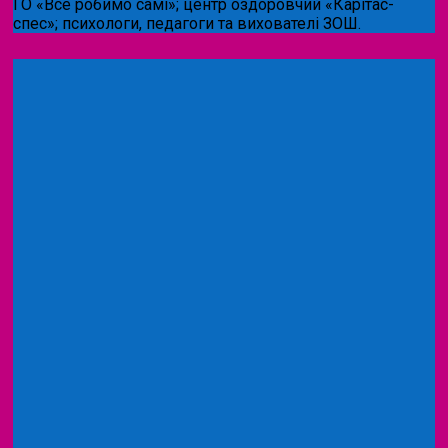
ГО «Все робимо самі»; центр оздоровчий «Карітас-
спес»;
психологи, педагоги та вихователі ЗОШ.