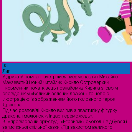
05
Лип
У дружній компанії зустрілися письмонавтик Михайло
Манзевитий і юний читайлик Кирило Островерхий.
Письменник-початківець познайомив Кирила зі своїм
оповіданням «Великий зелений дракон» та новою
ілюстрацією із зображенням його головного героя –
Дракона.
Під час розповіді Кирило виліпив з пластиліну фігурку
дракона і малюнок «Лицар-переможець».
В імпровізованій арт-студії «І-грайлик» сьогодні відбувся і
запис їхньої спільної казки «Під захистом великого