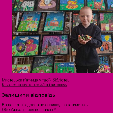
Мистецька п’ятниця у твоїй бібліотеці
Книжкова виставка «Літні читання»
Залишити відповідь
Ваша e-mail адреса не оприлюднюватиметься.
Обов’язкові поля позначені
*