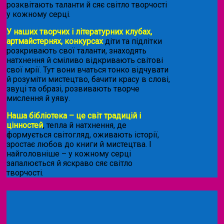
розквітають таланти й сяє світло творчості
у кожному серці.
У наших творчих і літературних клубах,
артмайстернях, конкурсах
діти та підлітки
розкривають свої таланти, знаходять
натхнення й сміливо відкривають світові
свої мрії. Тут вони вчаться тонко відчувати
й розуміти мистецтво, бачити красу в слові,
звуці та образі, розвивають творче
мислення й уяву.
Наша бібліотека – це світ традицій і
цінностей
, тепла й натхнення, де
формується світогляд, оживають історії,
зростає любов до книги й мистецтва. І
найголовніше – у кожному серці
запалюється й яскраво сяє світло
творчості.