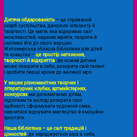
Дитяча обдарованість
–
це справжній
скарб суспільства, джерело інтелекту й
творчості. Це магія, яка відкриває світ
можливостей, надихає мріяти, творити й
сміливо йти до своїх вершин.
Житомирська обласна бібліотека для дітей
та юнацтва –
це простір натхнення,
творчості й відкриттів
, де кожна дитина
може повірити в себе, розкрити свій талант
і зробити перші кроки до великої мрії.
У наших різноманітних творчих і
літературних клубах, артмайстернях,
конкурсах
ми допомагаємо дітям,
підліткам та молоді розкрити свої
здібності, сформувати художній смак,
навчитися відчувати мистецтво й емоційно
зростати.
Наша бібліотека – це світ традицій і
цінностей
, де народжується віра в себе,