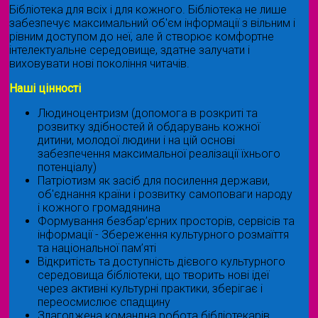
Бібліотека для всіх і для кожного. Бібліотека не лише
забезпечує максимальний об'єм інформації з вільним і
рівним доступом до неї, але й створює комфортне
інтелектуальне середовище, здатне залучати і
виховувати нові покоління читачів.
Наші цінності
Людиноцентризм (допомога в розкриті та
розвитку здібностей й обдарувань кожної
дитини, молодої людини і на цій основі
забезпечення максимальної реалізації їхнього
потенціалу)
Патріотизм як засіб для посилення держави,
об'єднання країни і розвитку самоповаги народу
і кожного громадянина
Формування безбар’єрних просторів, сервісів та
інформації - Збереження культурного розмаїття
та національної пам’яті
Відкритість та доступність дієвого культурного
середовища бібліотеки, що творить нові ідеї
через активні культурні практики, зберігає і
переосмислює спадщину
Злагоджена командна робота бібліотекарів