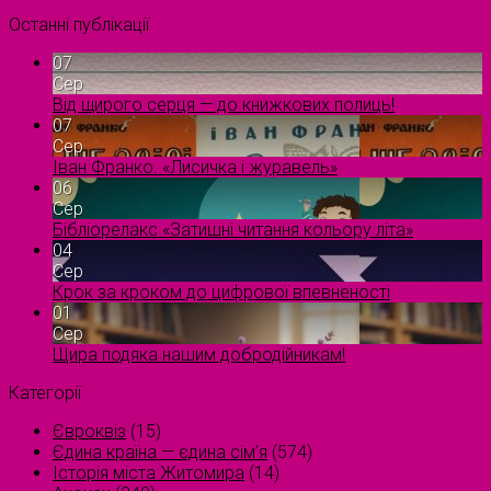
Останні публікації
07
Сер
Від щирого серця — до книжкових полиць!
07
Сер
Іван Франко. «Лисичка і журавель»
06
Сер
Бібліорелакс «Затишні читання кольору літа»
04
Сер
Крок за кроком до цифрової впевненості
01
Сер
Щира подяка нашим добродійникам!
Категорії
Євроквіз
(15)
Єдина країна — єдина сім’я
(574)
Історія міста Житомира
(14)