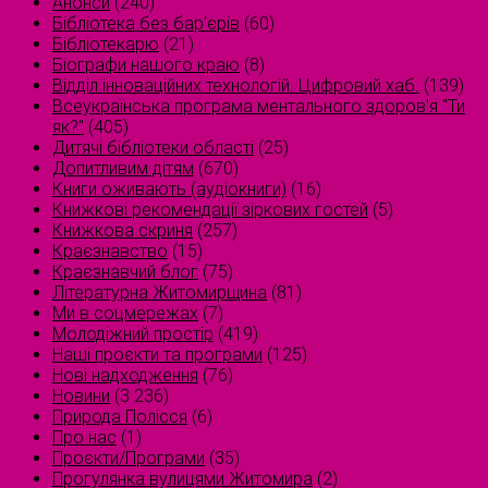
Анонси
(240)
Бібліотека без бар'єрів
(60)
Бібліотекарю
(21)
Біографи нашого краю
(8)
Відділ інноваційних технологій. Цифровий хаб.
(139)
Всеукраїнська програма ментального здоров'я "Ти
як?"
(405)
Дитячі бібліотеки області
(25)
Допитливим дітям
(670)
Книги оживають (аудіокниги)
(16)
Книжкові рекомендації зіркових гостей
(5)
Книжкова скриня
(257)
Краєзнавство
(15)
Краєзнавчий блог
(75)
Літературна Житомирщина
(81)
Ми в соцмережах
(7)
Молодіжний простір
(419)
Наші проєкти та програми
(125)
Нові надходження
(76)
Новини
(3 236)
Природа Полісся
(6)
Про нас
(1)
Проєкти/Програми
(35)
Прогулянка вулицями Житомира
(2)