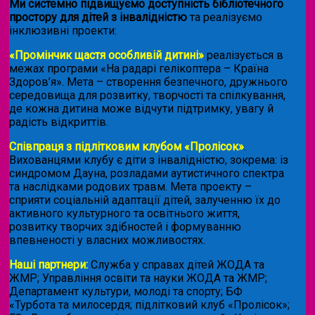
Ми системно підвищуємо доступність бібліотечного
простору для дітей з інвалідністю
та реалізуємо
інклюзивні проекти:
«Промінчик щастя особливій дитині»
реалізується в
межах програми «На радарі гелікоптера – Країна
Здоров’я». Мета – створення безпечного, дружнього
середовища для розвитку, творчості та спілкування,
де кожна дитина може відчути підтримку, увагу й
радість відкриттів.
Співпраця з підлітковим клубом «Пролісок»
.
Вихованцями клубу є діти з інвалідністю, зокрема: із
синдромом Дауна, розладами аутистичного спектра
та наслідками родових травм. Мета проекту –
сприяти соціальній адаптації дітей, залученню їх до
активного культурного та освітнього життя,
розвитку творчих здібностей і формуванню
впевненості у власних можливостях.
Наші партнери:
Служба у справах дітей ЖОДА та
ЖМР; Управління освіти та науки ЖОДА та ЖМР;
Департамент культури, молоді та спорту; БФ
«Турбота та милосердя; підлітковий клуб «Пролісок»;