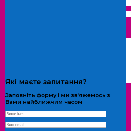
Що бажаєте замовити:
Екскурсія
Локація
Які маєте запитання?
Заповніть форму і ми зв'яжемось з
Вами найближчим часом
*Дані не передаються третім особам
Екскурсія/локація