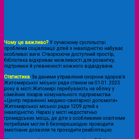
Чому це важливо?
У сучасному суспільстві
проблема соціалізації дітей з інвалідністю набуває
особливої ваги. Створюючи доступний простір,
бібліотека відкриває можливості для розвитку,
підтримки й упевненості кожного відвідувача.
Статистика.
За даними управління охорони здоров’я
Житомирської міської ради станом на 01.01. 2025
року в місті Житомирі перебувають на обліку у
сімейних лікарів комунального підприємства
«Центр первинної медико-санітарної допомоги»
Житомирської міської ради 1209 дітей з
інвалідністю. Наразі у місті недостатньо
громадських місць, де діти з особливими освітніми
потребами могли б безперешкодно проводити
змістовне дозвілля та проходити реабілітацію.