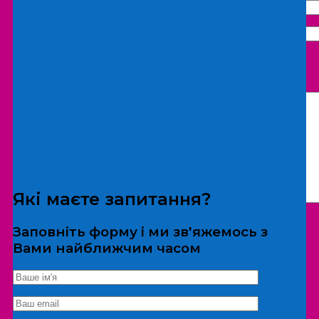
Що бажаєте замовити:
Екскурсія
Локація
Які маєте запитання?
Заповніть форму і ми зв'яжемось з
Вами найближчим часом
*Дані не передаються третім особам
Екскурсія/локація