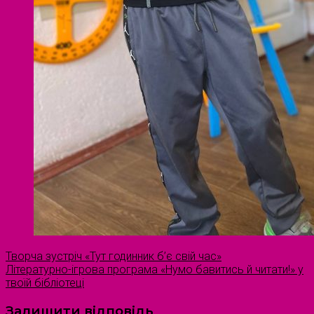
Творча зустріч «Тут годинник б’є свій час»
Літературно-ігрова програма «Нумо бавитись й читати!» у
твоїй бібліотеці
Залишити відповідь