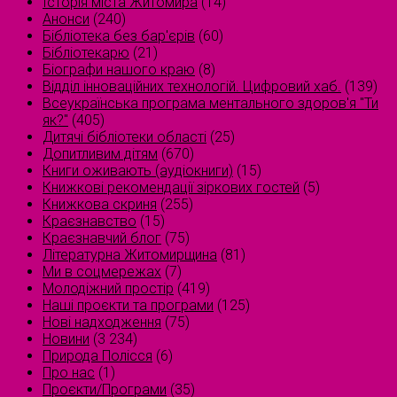
Історія міста Житомира
(14)
Анонси
(240)
Бібліотека без бар'єрів
(60)
Бібліотекарю
(21)
Біографи нашого краю
(8)
Відділ інноваційних технологій. Цифровий хаб.
(139)
Всеукраїнська програма ментального здоров'я "Ти
як?"
(405)
Дитячі бібліотеки області
(25)
Допитливим дітям
(670)
Книги оживають (аудіокниги)
(15)
Книжкові рекомендації зіркових гостей
(5)
Книжкова скриня
(255)
Краєзнавство
(15)
Краєзнавчий блог
(75)
Літературна Житомирщина
(81)
Ми в соцмережах
(7)
Молодіжний простір
(419)
Наші проєкти та програми
(125)
Нові надходження
(75)
Новини
(3 234)
Природа Полісся
(6)
Про нас
(1)
Проєкти/Програми
(35)