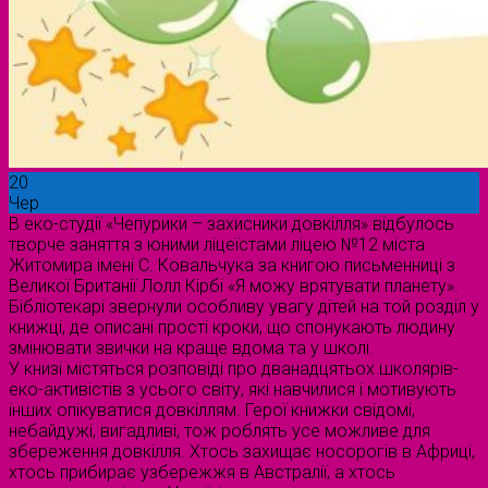
20
Чер
В еко-студії «Чепурики – захисники довкілля» відбулось
творче заняття з юними ліцеїстами ліцею №12 міста
Житомира імені С. Ковальчука за книгою письменниці з
Великої Британії Лолл Кірбі «Я можу врятувати планету».
Бібліотекарі звернули особливу увагу дітей на той розділ у
книжці, де описані прості кроки, що спонукають людину
змінювати звички на краще вдома та у школі.
У книзі містяться розповіді про дванадцятьох школярів-
еко-активістів з усього світу, які навчилися і мотивують
інших опікуватися довкіллям. Герої книжки свідомі,
небайдужі, вигадливі, тож роблять усе можливе для
збереження довкілля. Хтось захищає носорогів в Африці,
хтось прибирає узбережжя в Австралії, а хтось