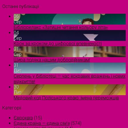
Останні публікації
06
Сер
Бібліорелакс «Затишні читання кольору літа»
04
Сер
Крок за кроком до цифрової впевненості
01
Сер
Щира подяка нашим добродійникам!
31
Лип
Серпень у бібліотеці — час яскравих вражень і нових
відкриттів!
30
Лип
Медовий код Поліського краю: імена переможців
Категорії
Євроквіз
(15)
Єдина країна — єдина сім’я
(574)