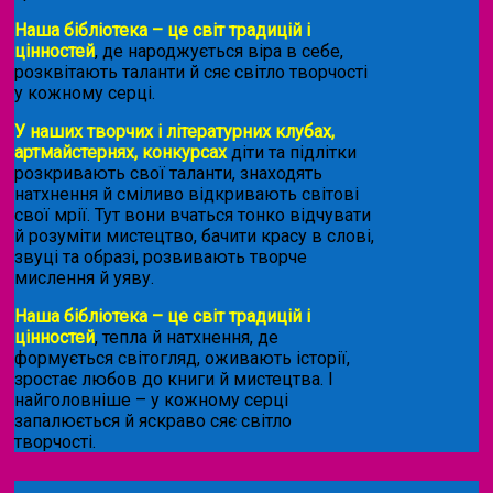
Наша бібліотека – це світ традицій і
цінностей
, де народжується віра в себе,
розквітають таланти й сяє світло творчості
у кожному серці.
У наших творчих і літературних клубах,
артмайстернях, конкурсах
діти та підлітки
розкривають свої таланти, знаходять
натхнення й сміливо відкривають світові
свої мрії. Тут вони вчаться тонко відчувати
й розуміти мистецтво, бачити красу в слові,
звуці та образі, розвивають творче
мислення й уяву.
Наша бібліотека – це світ традицій і
цінностей
, тепла й натхнення, де
формується світогляд, оживають історії,
зростає любов до книги й мистецтва. І
найголовніше – у кожному серці
запалюється й яскраво сяє світло
творчості.