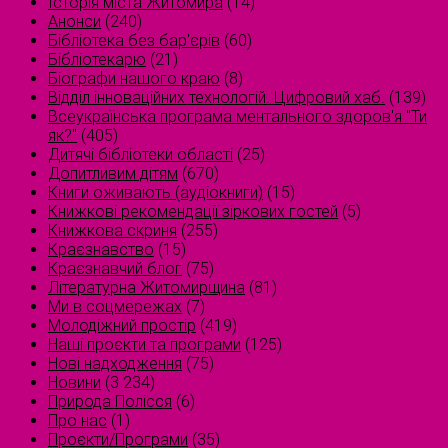
Історія міста Житомира
(14)
Анонси
(240)
Бібліотека без бар'єрів
(60)
Бібліотекарю
(21)
Біографи нашого краю
(8)
Відділ інноваційних технологій. Цифровий хаб.
(139)
Всеукраїнська програма ментального здоров'я "Ти
як?"
(405)
Дитячі бібліотеки області
(25)
Допитливим дітям
(670)
Книги оживають (аудіокниги)
(15)
Книжкові рекомендації зіркових гостей
(5)
Книжкова скриня
(255)
Краєзнавство
(15)
Краєзнавчий блог
(75)
Літературна Житомирщина
(81)
Ми в соцмережах
(7)
Молодіжний простір
(419)
Наші проєкти та програми
(125)
Нові надходження
(75)
Новини
(3 234)
Природа Полісся
(6)
Про нас
(1)
Проєкти/Програми
(35)