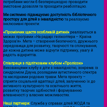
потребами могли б безперешкодно проводити
змістовне дозвілля та проходити реабілітацію.
Ми системно підвищуємо доступність бібліотечного
простору для дітей з інвалідністю
та реалізуємо
інклюзивні проекти:
«Промінчик щастя особливій дитині»
реалізується в
межах програми «На радарі гелікоптера – Країна
Здоров’я». Мета – створення безпечного, дружнього
середовища для розвитку, творчості та спілкування,
де кожна дитина може відчути підтримку, увагу й
радість відкриттів.
Співпраця з підлітковим клубом «Пролісок»
.
Вихованцями клубу є діти з інвалідністю, зокрема: із
синдромом Дауна, розладами аутистичного спектра
та наслідками родових травм. Мета проекту –
сприяти соціальній адаптації дітей, залученню їх до
активного культурного та освітнього життя,
розвитку творчих здібностей і формуванню
впевненості у власних можливостях.
Наші партнери:
Служба у справах дітей ЖОДА та