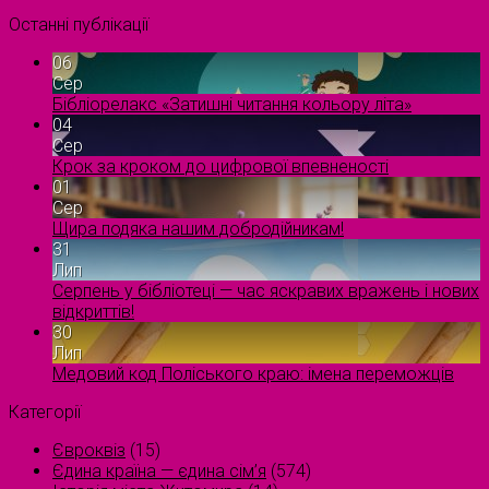
Останні публікації
06
Сер
Бібліорелакс «Затишні читання кольору літа»
04
Сер
Крок за кроком до цифрової впевненості
01
Сер
Щира подяка нашим добродійникам!
31
Лип
Серпень у бібліотеці — час яскравих вражень і нових
відкриттів!
30
Лип
Медовий код Поліського краю: імена переможців
Категорії
Євроквіз
(15)
Єдина країна — єдина сім’я
(574)