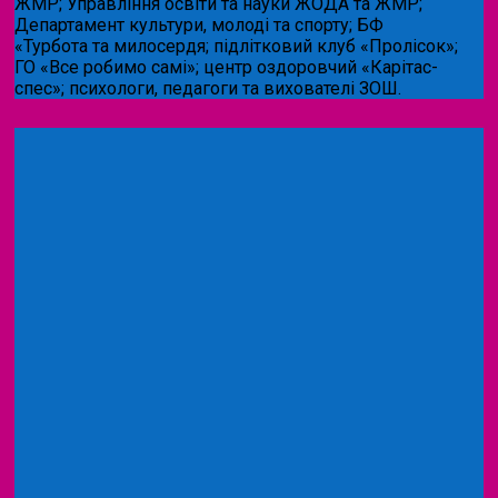
ЖМР; Управління освіти та науки ЖОДА та ЖМР;
Департамент культури, молоді та спорту; БФ
«Турбота та милосердя; підлітковий клуб «Пролісок»;
ГО «Все робимо самі»; центр оздоровчий «Карітас-
спес»;
психологи, педагоги та вихователі ЗОШ.