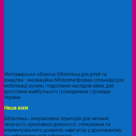
Житомирська обласна бібліотека для дітей та
юнацтва - інноваційна бібліоплатформа спільнодії для
мобілізації зусиль і подолання наслідків війни, для
зростання майбутнього громадянина і громади
України.
Наша візія
Бібліотека ˗ інтерактивна територія для читання,
творчості, креативної діяльності, спілкування та
інтелектуального дозвілля, навігатор у друкованому
та цифровому світі інформації.