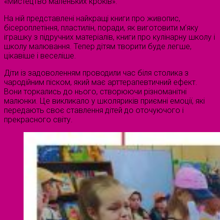
«Мистецтво маленьких кроків».
На ній представлені найкращі книги про живопис,
бісероплетіння, пластилін, поради, як виготовити м’яку
іграшку з підручних матеріалів, книги про кулінарну школу і
школу малювання. Тепер дітям творити буде легше,
цікавіше і веселіше.
Діти із задоволенням проводили час біля столика з
чародійним піском, який має арттерапевтичний ефект.
Вони торкались до нього, створюючи різноманітні
малюнки. Це викликало у школяриків приємні емоції, які
передають своє ставлення дітей до оточуючого і
прекрасного світу.