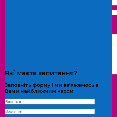
Що бажаєте замовити:
Екскурсія
Локація
Які маєте запитання?
Заповніть форму і ми зв'яжемось з
Вами найближчим часом
*Дані не передаються третім особам
Екскурсія/локація