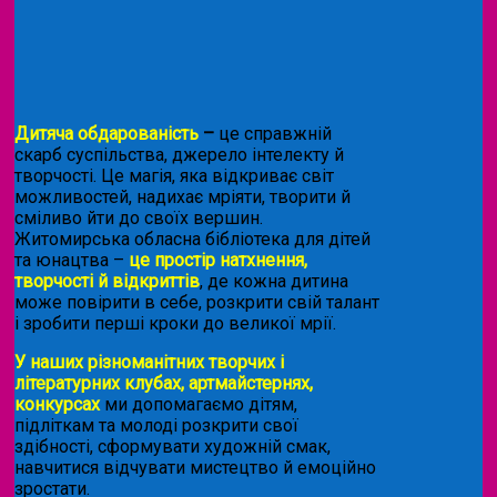
Дитяча обдарованість
–
це справжній
скарб суспільства, джерело інтелекту й
творчості. Це магія, яка відкриває світ
можливостей, надихає мріяти, творити й
сміливо йти до своїх вершин.
Житомирська обласна бібліотека для дітей
та юнацтва –
це простір натхнення,
творчості й відкриттів
, де кожна дитина
може повірити в себе, розкрити свій талант
і зробити перші кроки до великої мрії.
У наших різноманітних творчих і
літературних клубах, артмайстернях,
конкурсах
ми допомагаємо дітям,
підліткам та молоді розкрити свої
здібності, сформувати художній смак,
навчитися відчувати мистецтво й емоційно
зростати.