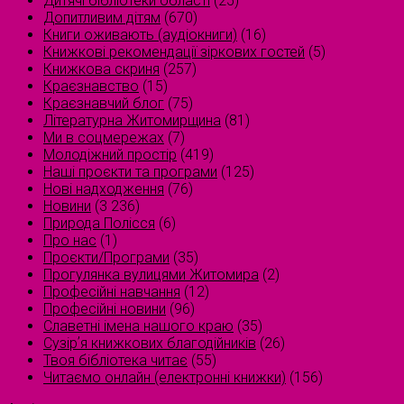
Дитячі бібліотеки області
(25)
Допитливим дітям
(670)
Книги оживають (аудіокниги)
(16)
Книжкові рекомендації зіркових гостей
(5)
Книжкова скриня
(257)
Краєзнавство
(15)
Краєзнавчий блог
(75)
Літературна Житомирщина
(81)
Ми в соцмережах
(7)
Молодіжний простір
(419)
Наші проєкти та програми
(125)
Нові надходження
(76)
Новини
(3 236)
Природа Полісся
(6)
Про нас
(1)
Проєкти/Програми
(35)
Прогулянка вулицями Житомира
(2)
Професійні навчання
(12)
Професійні новини
(96)
Славетні імена нашого краю
(35)
Сузірʼя книжкових благодійників
(26)
Твоя бібліотека читає
(55)
Читаємо онлайн (електронні книжки)
(156)