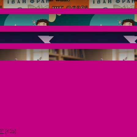
?"
(405)