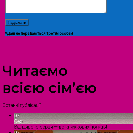
*Дані не передаються третім особам
ПРОСТІР ДОЗВІЛЛЯ ДІТЕЙ ТА ДОРОСЛИХ
Читаємо
всією сім’єю
Останні публікації
07
Сер
Від щирого серця — до книжкових полиць!
07