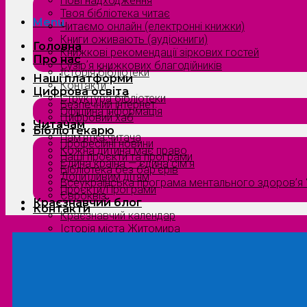
Нові надходження
Твоя бібліотека читає
Menu
Читаємо онлайн (електронні книжки)
Книги оживають (аудіокниги)
Головна
Книжкові рекомендації зіркових гостей
Про нас
Сузірʼя книжкових благодійників
Історія бібліотеки
Наші платформи
Контакти
Цифрова освіта
Структура бібліотеки
Безпечний інтернет
Офіційна інформація
Цифровий хаб
Читачам
Бібліотекарю
Пам’ятка читача
Професійні новини
Кожна дитина має право
Наші проєкти та програми
Єдина країна — єдина сім’я
Бібліотека без бар’єрів
Допитливим дітям
Всеукраїнська програма ментального здоров’я “
Проєкти/Програми
Євроквіз
Краєзнавчий блог
Контакти
Краєзнавчий календар
Історія міста Житомира
Біографи нашого краю
Природа Полісся
Літературна Житомирщина
Славетні імена нашого краю
Menu