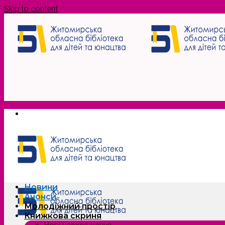
Skip to content
Новини
Анонси
Молодіжний простір
Книжкова скриня