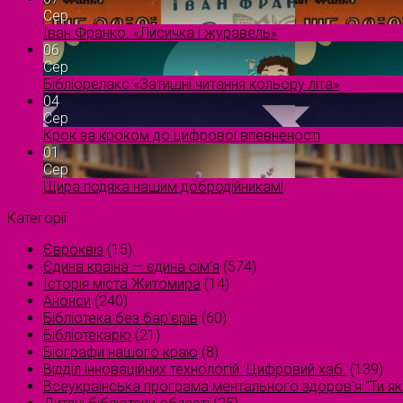
Сер
Іван Франко. «Лисичка і журавель»
06
Сер
Бібліорелакс «Затишні читання кольору літа»
04
Сер
Крок за кроком до цифрової впевненості
01
Сер
Щира подяка нашим добродійникам!
Категорії
Євроквіз
(15)
Єдина країна — єдина сім’я
(574)
Історія міста Житомира
(14)
Анонси
(240)
Бібліотека без бар'єрів
(60)
Бібліотекарю
(21)
Біографи нашого краю
(8)
Відділ інноваційних технологій. Цифровий хаб.
(139)
Всеукраїнська програма ментального здоров'я "Ти як