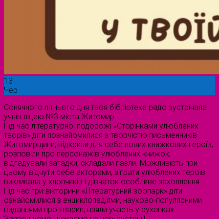
13
Чер
Сонячного літнього дня твоя бібліотека радо зустрічала
учнів ліцею №3 міста Житомир.
Під час літературної подорожі «Сторінками улюблених
творів» діти познайомилися з творчістю письменників
Житомирщини, відкрили для себе нових книжкових героїв,
розповіли про персонажів улюблених книжок,
відгадували загадки, складали пазли. Можливість при
цьому відчути себе акторами, зіграти улюблених героїв
викликала у хлопчиків і дівчаток особливе захоплення.
Під час гри-вікторини «Літературний зоопарк» діти
ознайомилися з енциклопедіями, науково-популярними
виданнями про тварин, взяли участь у руханках.
Запрошуємо і чекаємо на нові зустрічі!