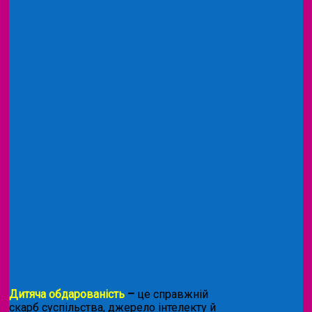
Дитяча обдарованість
–
це справжній
скарб суспільства, джерело інтелекту й