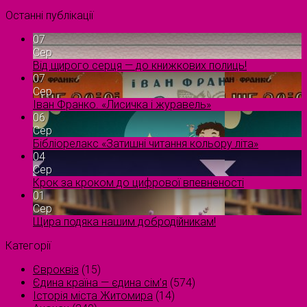
Останні публікації
07
Сер
Від щирого серця — до книжкових полиць!
07
Сер
Іван Франко. «Лисичка і журавель»
06
Сер
Бібліорелакс «Затишні читання кольору літа»
04
Сер
Крок за кроком до цифрової впевненості
01
Сер
Щира подяка нашим добродійникам!
Категорії
Євроквіз
(15)
Єдина країна — єдина сім’я
(574)
Історія міста Житомира
(14)