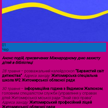
01
Чер
Анонс подій, присвячених Міжнародному дню захисту
дітей в бібліотеці
:
28 травня
– розважальний калейдоскоп
“Барвистий світ
дитинства”
.
Адреса заходу
:
Житомирська спеціальна
школа №2 Житомирської обласної ради
.
30 травня
–
інформаційна година з Вадимом Жалюком
,
головним спеціалістом служби (управління у справах
дітей Житомирської міської ради “Знай свої права”.
Адреса заходу
:
Житомирський професійний ліцей
Житомирської обласної ради
.