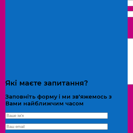
Що бажаєте замовити:
Екскурсія
Локація
Які маєте запитання?
Заповніть форму і ми зв'яжемось з
Вами найближчим часом
*Дані не передаються третім особам
Екскурсія/локація