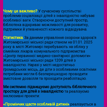
Чому це важливо?
У сучасному суспільстві
проблема соціалізації дітей з інвалідністю набуває
особливої ваги. Створюючи доступний простір,
бібліотека відкриває можливості для розвитку,
підтримки й упевненості кожного відвідувача.
Статистика.
За даними управління охорони здоров’я
Житомирської міської ради станом на 01.01. 2025
року в місті Житомирі перебувають на обліку у
сімейних лікарів комунального підприємства
«Центр первинної медико-санітарної допомоги»
Житомирської міської ради 1209 дітей з
інвалідністю. Наразі у місті недостатньо
громадських місць, де діти з особливими освітніми
потребами могли б безперешкодно проводити
змістовне дозвілля та проходити реабілітацію.
Ми системно підвищуємо доступність бібліотечного
простору для дітей з інвалідністю
та реалізуємо
інклюзивні проекти:
«Промінчик щастя особливій дитині»
реалізується в