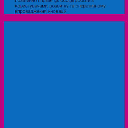
позитивно сприяє філософії роботи з
користувачами, розвитку та оперативному
впровадження інновацій.