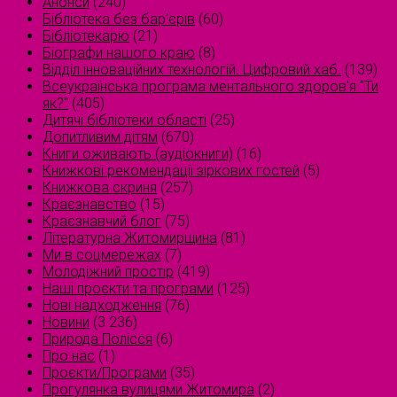
Анонси
(240)
Бібліотека без бар'єрів
(60)
Бібліотекарю
(21)
Біографи нашого краю
(8)
Відділ інноваційних технологій. Цифровий хаб.
(139)
Всеукраїнська програма ментального здоров'я "Ти
як?"
(405)
Дитячі бібліотеки області
(25)
Допитливим дітям
(670)
Книги оживають (аудіокниги)
(16)
Книжкові рекомендації зіркових гостей
(5)
Книжкова скриня
(257)
Краєзнавство
(15)
Краєзнавчий блог
(75)
Літературна Житомирщина
(81)
Ми в соцмережах
(7)
Молодіжний простір
(419)
Наші проєкти та програми
(125)
Нові надходження
(76)
Новини
(3 236)
Природа Полісся
(6)
Про нас
(1)
Проєкти/Програми
(35)
Прогулянка вулицями Житомира
(2)