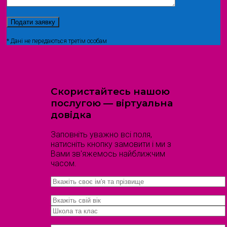
* Дані не передаються третім особам
Скористайтесь нашою
послугою — віртуальна
довідка
Заповніть уважно всі поля,
натисніть кнопку замовити і ми з
Вами зв'яжемось найближчим
часом.