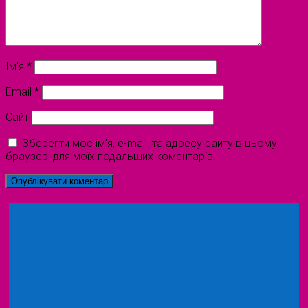
Ім'я
*
Email
*
Сайт
Зберегти моє ім'я, e-mail, та адресу сайту в цьому
браузері для моїх подальших коментарів.