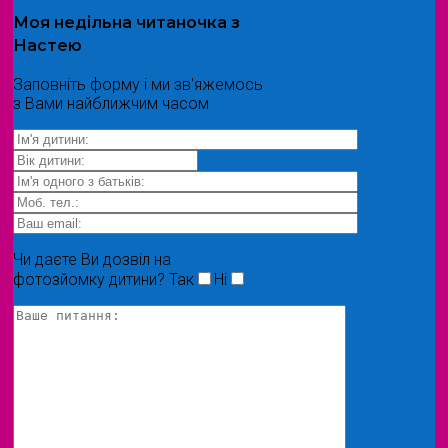
Моя
недільна читаночка
з
Настею
Заповніть форму і ми зв'яжемось
з Вами найближчим часом
Чи даєте Ви дозвіл на
фотозйомку дитини?
Так
Ні