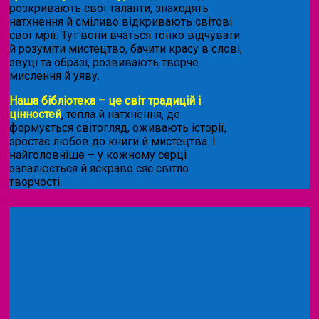
розкривають свої таланти, знаходять
натхнення й сміливо відкривають світові
свої мрії. Тут вони вчаться тонко відчувати
й розуміти мистецтво, бачити красу в слові,
звуці та образі, розвивають творче
мислення й уяву.
Наша бібліотека – це світ традицій і
цінностей
, тепла й натхнення, де
формується світогляд, оживають історії,
зростає любов до книги й мистецтва. І
найголовніше – у кожному серці
запалюється й яскраво сяє світло
творчості.