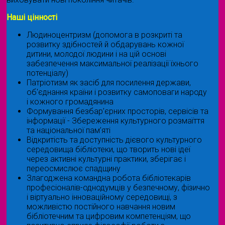
Наші цінності
Людиноцентризм (допомога в розкриті та
розвитку здібностей й обдарувань кожної
дитини, молодої людини і на цій основі
забезпечення максимальної реалізації їхнього
потенціалу)
Патріотизм як засіб для посилення держави,
об'єднання країни і розвитку самоповаги народу
і кожного громадянина
Формування безбар’єрних просторів, сервісів та
інформації - Збереження культурного розмаїття
та національної пам’яті
Відкритість та доступність дієвого культурного
середовища бібліотеки, що творить нові ідеї
через активні культурні практики, зберігає і
переосмислює спадщину
Злагоджена командна робота бібліотекарів
професіоналів-однодумців у безпечному, фізично
і віртуально інноваційному середовищі, з
можливістю постійного навчання новим
бібліотечним та цифровим компетенціям, що