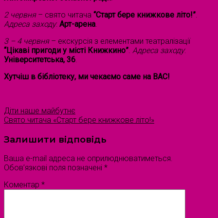
2 червня
– свято читача
“Старт бере книжкове літо!”
.
Адреса заходу
:
Арт-арена
.
3 – 4 червня
– екскурсія з елементами театралізації
“Цікаві пригоди у місті Книжкино”
.
Адреса заходу
:
Університетська, 36
.
Хутчіш в бібліотеку, ми чекаємо саме на ВАС!
Діти наше майбутнє
Свято читача «Старт бере книжкове літо!»
Залишити відповідь
Ваша e-mail адреса не оприлюднюватиметься.
Обов’язкові поля позначені
*
Коментар
*