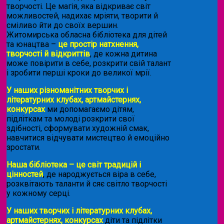
творчості. Це магія, яка відкриває світ
можливостей, надихає мріяти, творити й
сміливо йти до своїх вершин.
Житомирська обласна бібліотека для дітей
та юнацтва –
це простір натхнення,
творчості й відкриттів
, де кожна дитина
може повірити в себе, розкрити свій талант
і зробити перші кроки до великої мрії.
У наших різноманітних творчих і
літературних клубах, артмайстернях,
конкурсах
ми допомагаємо дітям,
підліткам та молоді розкрити свої
здібності, сформувати художній смак,
навчитися відчувати мистецтво й емоційно
зростати.
Наша бібліотека – це світ традицій і
цінностей
, де народжується віра в себе,
розквітають таланти й сяє світло творчості
у кожному серці.
У наших творчих і літературних клубах,
артмайстернях, конкурсах
діти та підлітки