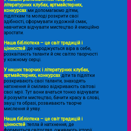
літературних клубах, артмайстернях,
конкурсах
ми допомагаємо дітям,
підліткам та молоді розкрити свої
здібності, сформувати художній смак,
навчитися відчувати мистецтво й емоційно
зростати.
Наша бібліотека – це світ традицій і
цінностей
, де народжується віра в себе,
розквітають таланти й сяє світло творчості
у кожному серці.
У наших творчих і літературних клубах,
артмайстернях, конкурсах
діти та підлітки
розкривають свої таланти, знаходять
натхнення й сміливо відкривають світові
свої мрії. Тут вони вчаться тонко відчувати
й розуміти мистецтво, бачити красу в слові,
звуці та образі, розвивають творче
мислення й уяву.
Наша бібліотека – це світ традицій і
цінностей
, тепла й натхнення, де
формується світогляд, оживають історії,