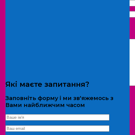
Що бажаєте замовити:
Екскурсія
Локація
Які маєте запитання?
Заповніть форму і ми зв'яжемось з
Вами найближчим часом
*Дані не передаються третім особам
Екскурсія/локація