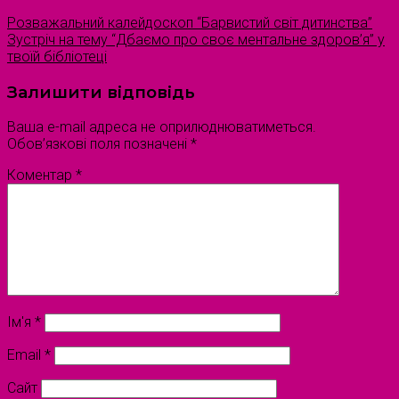
Розважальний калейдоскоп “Барвистий світ дитинства”
Зустріч на тему “Дбаємо про своє ментальне здоров’я” у
твоїй бібліотеці
Залишити відповідь
Ваша e-mail адреса не оприлюднюватиметься.
Обов’язкові поля позначені
*
Коментар
*
Ім'я
*
Email
*
Сайт