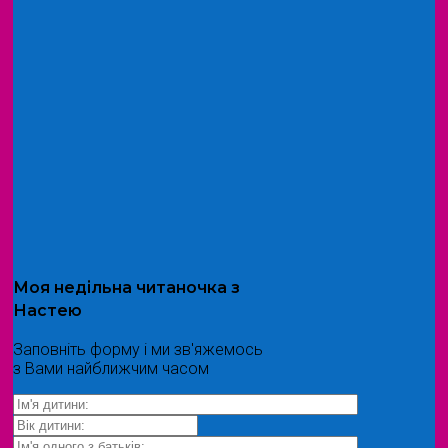
Моя
недільна читаночка
з
Настею
Заповніть форму і ми зв'яжемось
з Вами найближчим часом