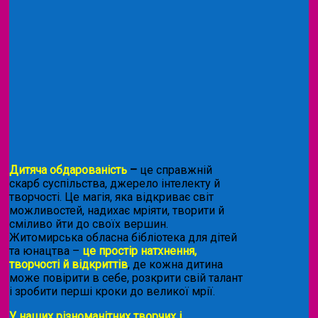
Дитяча обдарованість
–
це справжній
скарб суспільства, джерело інтелекту й
творчості. Це магія, яка відкриває світ
можливостей, надихає мріяти, творити й
сміливо йти до своїх вершин.
Житомирська обласна бібліотека для дітей
та юнацтва –
це простір натхнення,
творчості й відкриттів
, де кожна дитина
може повірити в себе, розкрити свій талант
і зробити перші кроки до великої мрії.
У наших різноманітних творчих і