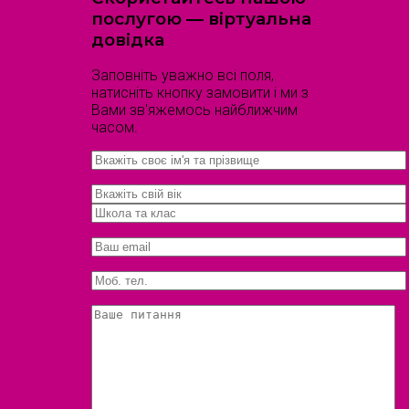
послугою — віртуальна
довідка
Заповніть уважно всі поля,
натисніть кнопку замовити і ми з
Вами зв'яжемось найближчим
часом.