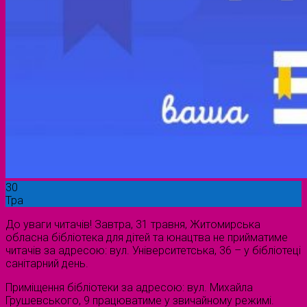
30
Тра
До уваги читачів! Завтра, 31 травня, Житомирська
обласна бібліотека для дітей та юнацтва не прийматиме
читачів за адресою: вул. Університетська, 36 – у бібліотеці
санітарний день.
Приміщення бібліотеки за адресою: вул. Михайла
Грушевського, 9 працюватиме у звичайному режимі.