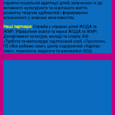
сприяти соціальній адаптації дітей, залученню їх до
активного культурного та освітнього життя,
розвитку творчих здібностей і формуванню
впевненості у власних можливостях.
Наші партнери:
Служба у справах дітей ЖОДА та
ЖМР; Управління освіти та науки ЖОДА та ЖМР;
Департамент культури, молоді та спорту; БФ
«Турбота та милосердя; підлітковий клуб «Пролісок»;
ГО «Все робимо самі»; центр оздоровчий «Карітас-
спес»;
психологи, педагоги та вихователі ЗОШ.