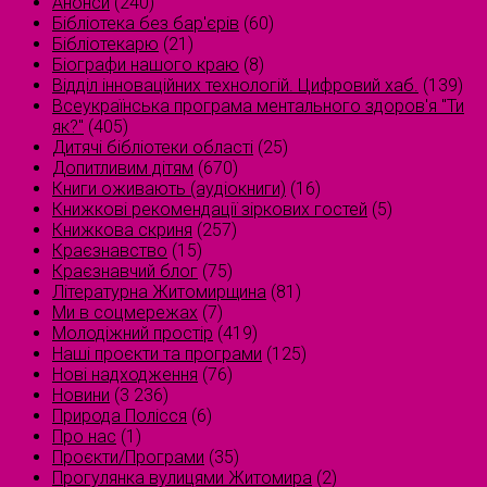
Анонси
(240)
Бібліотека без бар'єрів
(60)
Бібліотекарю
(21)
Біографи нашого краю
(8)
Відділ інноваційних технологій. Цифровий хаб.
(139)
Всеукраїнська програма ментального здоров'я "Ти
як?"
(405)
Дитячі бібліотеки області
(25)
Допитливим дітям
(670)
Книги оживають (аудіокниги)
(16)
Книжкові рекомендації зіркових гостей
(5)
Книжкова скриня
(257)
Краєзнавство
(15)
Краєзнавчий блог
(75)
Літературна Житомирщина
(81)
Ми в соцмережах
(7)
Молодіжний простір
(419)
Наші проєкти та програми
(125)
Нові надходження
(76)
Новини
(3 236)
Природа Полісся
(6)
Про нас
(1)
Проєкти/Програми
(35)
Прогулянка вулицями Житомира
(2)