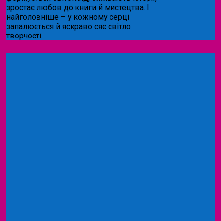
зростає любов до книги й мистецтва. І
найголовніше – у кожному серці
запалюється й яскраво сяє світло
творчості.