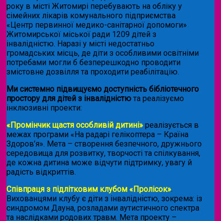
року в місті Житомирі перебувають на обліку у
сімейних лікарів комунального підприємства
«Центр первинної медико-санітарної допомоги»
Житомирської міської ради 1209 дітей з
інвалідністю. Наразі у місті недостатньо
громадських місць, де діти з особливими освітніми
потребами могли б безперешкодно проводити
змістовне дозвілля та проходити реабілітацію.
Ми системно підвищуємо доступність бібліотечного
простору для дітей з інвалідністю
та реалізуємо
інклюзивні проекти:
«Промінчик щастя особливій дитині»
реалізується в
межах програми «На радарі гелікоптера – Країна
Здоров’я». Мета – створення безпечного, дружнього
середовища для розвитку, творчості та спілкування,
де кожна дитина може відчути підтримку, увагу й
радість відкриттів.
Співпраця з підлітковим клубом «Пролісок»
.
Вихованцями клубу є діти з інвалідністю, зокрема: із
синдромом Дауна, розладами аутистичного спектра
та наслідками родових травм. Мета проекту –