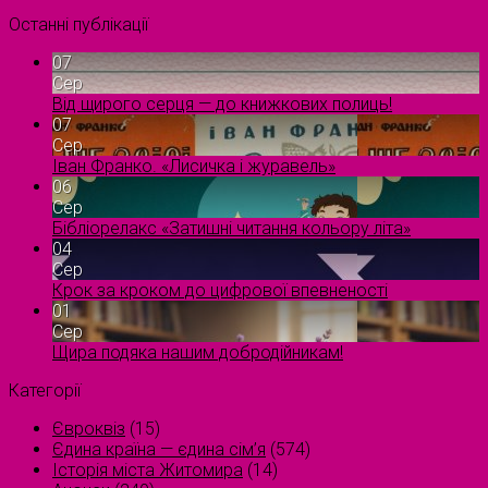
Останні публікації
07
Сер
Від щирого серця — до книжкових полиць!
07
Сер
Іван Франко. «Лисичка і журавель»
06
Сер
Бібліорелакс «Затишні читання кольору літа»
04
Сер
Крок за кроком до цифрової впевненості
01
Сер
Щира подяка нашим добродійникам!
Категорії
Євроквіз
(15)
Єдина країна — єдина сім’я
(574)
Історія міста Житомира
(14)