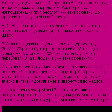
бібліотеці відбулася онлайн-зустріч з Валентиною Ковтун,
лікарем- дерматовенерологом. Рак шкіри – одна з
найпоширеніших груп онкологічних захворювань, що
вражають шкіру на різних її шарах.
Найнебезпечнішою з них є меланома, яка розвивається з
пігментних клітин (меланоцитів) і найчастіше вражає
шкіру.
В Україні, за даними Національного канцер-реєстру, в
2022-2023 роках був зареєстрований 5051 випадок
меланоми. А станом на 2023 рік на обліку у лікарів
перебували 31 217 людей із цим захворюванням.
Лікар наголосила, що вчасно виявлена меланома має
позитивний прогноз лікування. Тому потрібно регулярно
оглядати шкіру, свою і своїх близьких, – це допоможе
вчасно виявити підозрілі зміни й звернутися до медиків.
На завершення зустрічі пані Валентина порадила не
нехтувати профілактичними оглядами у сімейного лікаря
та звертатися до нього у разі появи підозрілих змін шкіри.