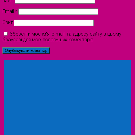
Ім'я
*
Email
*
Сайт
Зберегти моє ім'я, e-mail, та адресу сайту в цьому
браузері для моїх подальших коментарів.