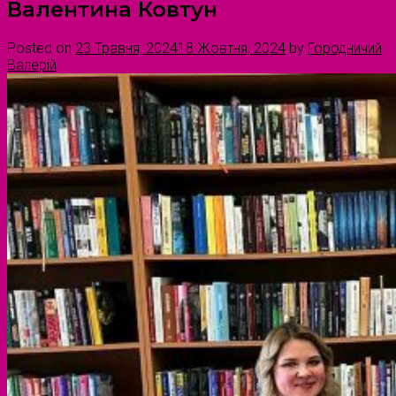
Валентина Ковтун
Posted on
23 Травня, 2024
18 Жовтня, 2024
by
Городничий
Валерій