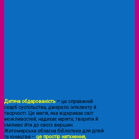
Дитяча обдарованість
–
це справжній
скарб суспільства, джерело інтелекту й
творчості. Це магія, яка відкриває світ
можливостей, надихає мріяти, творити й
сміливо йти до своїх вершин.
Житомирська обласна бібліотека для дітей
та юнацтва –
це простір натхнення,