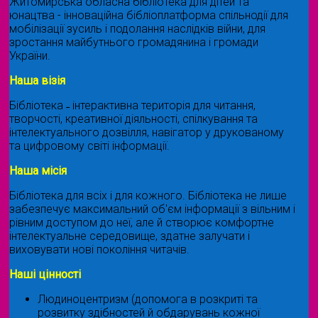
Житомирська обласна бібліотека для дітей та
юнацтва - інноваційна бібліоплатформа спільнодії для
мобілізації зусиль і подолання наслідків війни, для
зростання майбутнього громадянина і громади
України.
Наша візія
Бібліотека ˗ інтерактивна територія для читання,
творчості, креативної діяльності, спілкування та
інтелектуального дозвілля, навігатор у друкованому
та цифровому світі інформації.
Наша місія
Бібліотека для всіх і для кожного. Бібліотека не лише
забезпечує максимальний об'єм інформації з вільним і
рівним доступом до неї, але й створює комфортне
інтелектуальне середовище, здатне залучати і
виховувати нові покоління читачів.
Наші цінності
Людиноцентризм (допомога в розкриті та
розвитку здібностей й обдарувань кожної