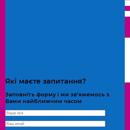
Що бажаєте замовити:
Екскурсія
Локація
Які маєте запитання?
Заповніть форму і ми зв'яжемось з
Вами найближчим часом
*Дані не передаються третім особам
Екскурсія/локація