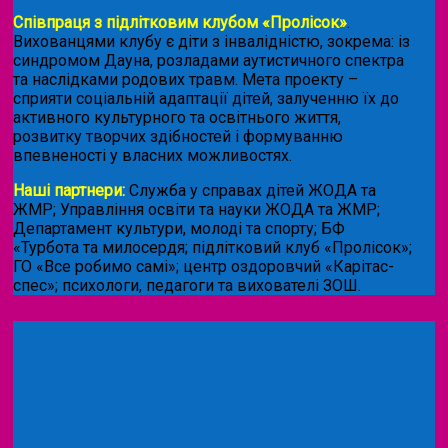
Співпраця з підлітковим клубом «Пролісок»
.
Вихованцями клубу є діти з інвалідністю, зокрема: із
синдромом Дауна, розладами аутистичного спектра
та наслідками родових травм. Мета проекту –
сприяти соціальній адаптації дітей, залученню їх до
активного культурного та освітнього життя,
розвитку творчих здібностей і формуванню
впевненості у власних можливостях.
Наші партнери:
Служба у справах дітей ЖОДА та
ЖМР; Управління освіти та науки ЖОДА та ЖМР;
Департамент культури, молоді та спорту; БФ
«Турбота та милосердя; підлітковий клуб «Пролісок»;
ГО «Все робимо самі»; центр оздоровчий «Карітас-
спес»;
психологи, педагоги та вихователі ЗОШ.