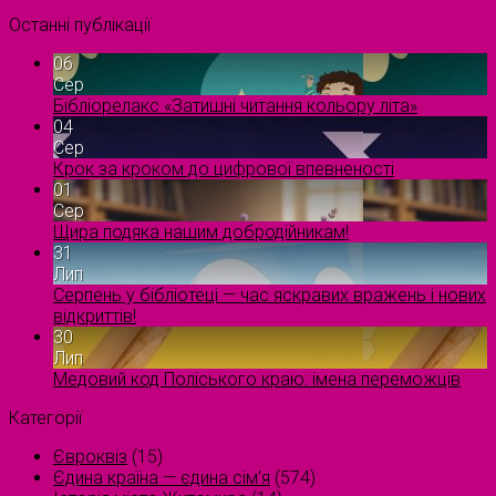
Останні публікації
06
Сер
Бібліорелакс «Затишні читання кольору літа»
04
Сер
Крок за кроком до цифрової впевненості
01
Сер
Щира подяка нашим добродійникам!
31
Лип
Серпень у бібліотеці — час яскравих вражень і нових
відкриттів!
30
Лип
Медовий код Поліського краю: імена переможців
Категорії
Євроквіз
(15)
Єдина країна — єдина сім’я
(574)