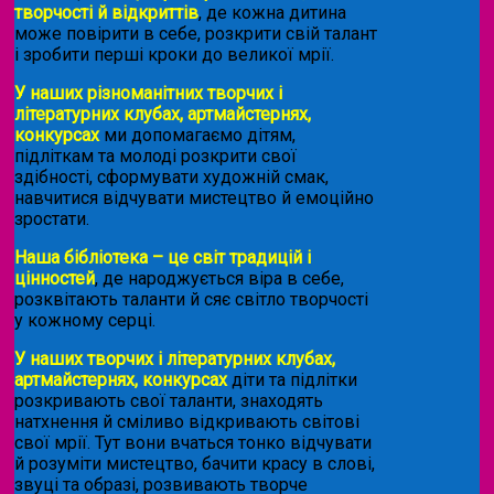
творчості й відкриттів
, де кожна дитина
може повірити в себе, розкрити свій талант
і зробити перші кроки до великої мрії.
У наших різноманітних творчих і
літературних клубах, артмайстернях,
конкурсах
ми допомагаємо дітям,
підліткам та молоді розкрити свої
здібності, сформувати художній смак,
навчитися відчувати мистецтво й емоційно
зростати.
Наша бібліотека – це світ традицій і
цінностей
, де народжується віра в себе,
розквітають таланти й сяє світло творчості
у кожному серці.
У наших творчих і літературних клубах,
артмайстернях, конкурсах
діти та підлітки
розкривають свої таланти, знаходять
натхнення й сміливо відкривають світові
свої мрії. Тут вони вчаться тонко відчувати
й розуміти мистецтво, бачити красу в слові,
звуці та образі, розвивають творче