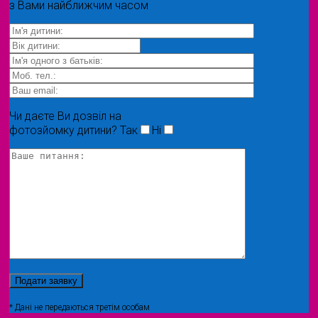
з Вами найближчим часом
Чи даєте Ви дозвіл на
фотозйомку дитини?
Так
Ні
* Дані не передаються третім особам