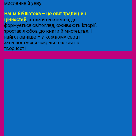
мислення й уяву.
Наша бібліотека – це світ традицій і
цінностей
, тепла й натхнення, де
формується світогляд, оживають історії,
зростає любов до книги й мистецтва. І
найголовніше – у кожному серці
запалюється й яскраво сяє світло
творчості.