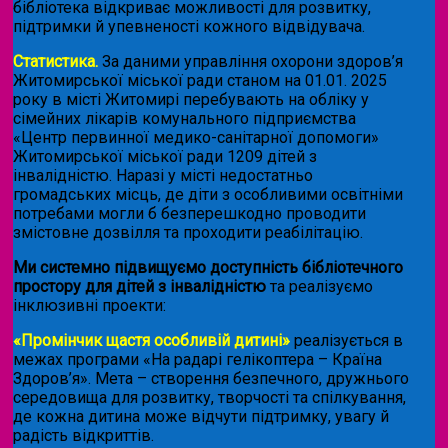
бібліотека відкриває можливості для розвитку,
підтримки й упевненості кожного відвідувача.
Статистика.
За даними управління охорони здоров’я
Житомирської міської ради станом на 01.01. 2025
року в місті Житомирі перебувають на обліку у
сімейних лікарів комунального підприємства
«Центр первинної медико-санітарної допомоги»
Житомирської міської ради 1209 дітей з
інвалідністю. Наразі у місті недостатньо
громадських місць, де діти з особливими освітніми
потребами могли б безперешкодно проводити
змістовне дозвілля та проходити реабілітацію.
Ми системно підвищуємо доступність бібліотечного
простору для дітей з інвалідністю
та реалізуємо
інклюзивні проекти:
«Промінчик щастя особливій дитині»
реалізується в
межах програми «На радарі гелікоптера – Країна
Здоров’я». Мета – створення безпечного, дружнього
середовища для розвитку, творчості та спілкування,
де кожна дитина може відчути підтримку, увагу й
радість відкриттів.