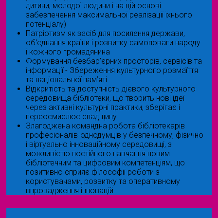
дитини, молодої людини і на цій основі
забезпечення максимальної реалізації їхнього
потенціалу)
Патріотизм як засіб для посилення держави,
об'єднання країни і розвитку самоповаги народу
і кожного громадянина
Формування безбар’єрних просторів, сервісів та
інформації - Збереження культурного розмаїття
та національної пам’яті
Відкритість та доступність дієвого культурного
середовища бібліотеки, що творить нові ідеї
через активні культурні практики, зберігає і
переосмислює спадщину
Злагоджена командна робота бібліотекарів
професіоналів-однодумців у безпечному, фізично
і віртуально інноваційному середовищі, з
можливістю постійного навчання новим
бібліотечним та цифровим компетенціям, що
позитивно сприяє філософії роботи з
користувачами, розвитку та оперативному
впровадження інновацій.