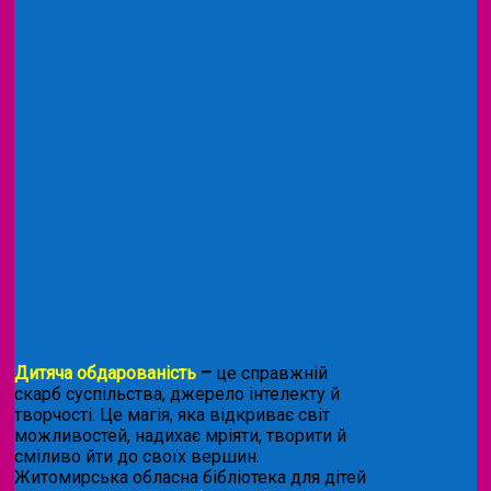
Дитяча обдарованість
–
це справжній
скарб суспільства, джерело інтелекту й
творчості. Це магія, яка відкриває світ
можливостей, надихає мріяти, творити й
сміливо йти до своїх вершин.
Житомирська обласна бібліотека для дітей