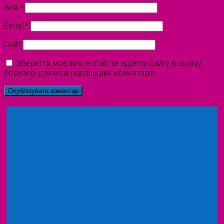
Ім'я
*
Email
*
Сайт
Зберегти моє ім'я, e-mail, та адресу сайту в цьому
браузері для моїх подальших коментарів.