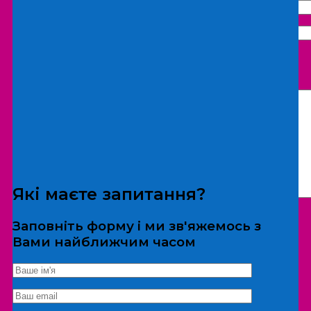
Що бажаєте замовити:
Екскурсія
Локація
Які маєте запитання?
Заповніть форму і ми зв'яжемось з
Вами найближчим часом
*Дані не передаються третім особам
Екскурсія/локація