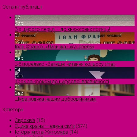
Останні публікації
07
Сер
Від щирого серця — до книжкових полиць!
07
Сер
Іван Франко. «Лисичка і журавель»
06
Сер
Бібліорелакс «Затишні читання кольору літа»
04
Сер
Крок за кроком до цифрової впевненості
01
Сер
Щира подяка нашим добродійникам!
Категорії
Євроквіз
(15)
Єдина країна — єдина сім’я
(574)
Історія міста Житомира
(14)