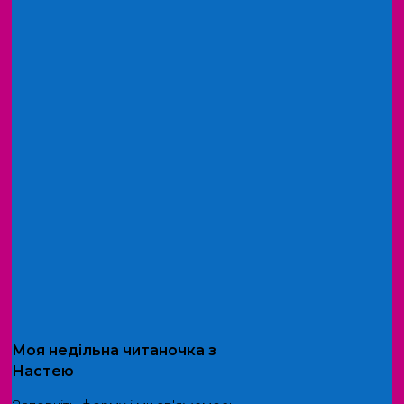
Моя
недільна читаночка
з
Настею