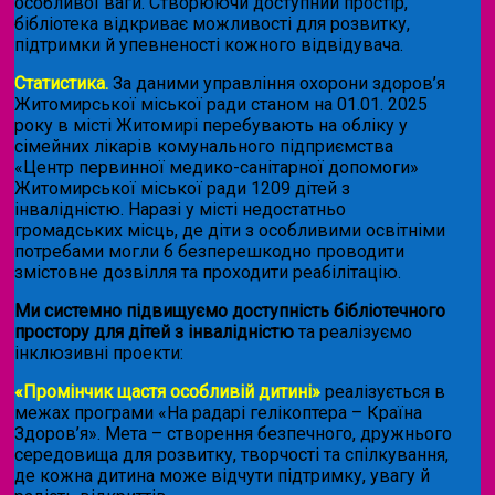
особливої ваги. Створюючи доступний простір,
бібліотека відкриває можливості для розвитку,
підтримки й упевненості кожного відвідувача.
Статистика.
За даними управління охорони здоров’я
Житомирської міської ради станом на 01.01. 2025
року в місті Житомирі перебувають на обліку у
сімейних лікарів комунального підприємства
«Центр первинної медико-санітарної допомоги»
Житомирської міської ради 1209 дітей з
інвалідністю. Наразі у місті недостатньо
громадських місць, де діти з особливими освітніми
потребами могли б безперешкодно проводити
змістовне дозвілля та проходити реабілітацію.
Ми системно підвищуємо доступність бібліотечного
простору для дітей з інвалідністю
та реалізуємо
інклюзивні проекти:
«Промінчик щастя особливій дитині»
реалізується в
межах програми «На радарі гелікоптера – Країна
Здоров’я». Мета – створення безпечного, дружнього
середовища для розвитку, творчості та спілкування,
де кожна дитина може відчути підтримку, увагу й