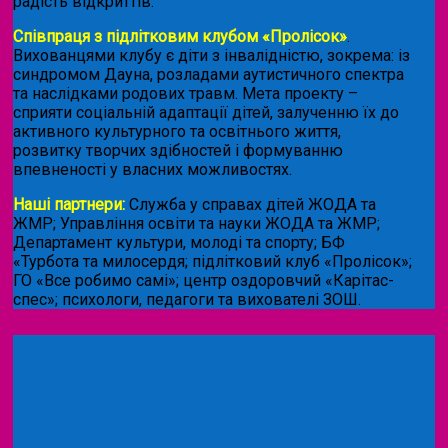
радість відкриттів.
Співпраця з підлітковим клубом «Пролісок»
.
Вихованцями клубу є діти з інвалідністю, зокрема: із
синдромом Дауна, розладами аутистичного спектра
та наслідками родових травм. Мета проекту –
сприяти соціальній адаптації дітей, залученню їх до
активного культурного та освітнього життя,
розвитку творчих здібностей і формуванню
впевненості у власних можливостях.
Наші партнери:
Служба у справах дітей ЖОДА та
ЖМР; Управління освіти та науки ЖОДА та ЖМР;
Департамент культури, молоді та спорту; БФ
«Турбота та милосердя; підлітковий клуб «Пролісок»;
ГО «Все робимо самі»; центр оздоровчий «Карітас-
спес»;
психологи, педагоги та вихователі ЗОШ.