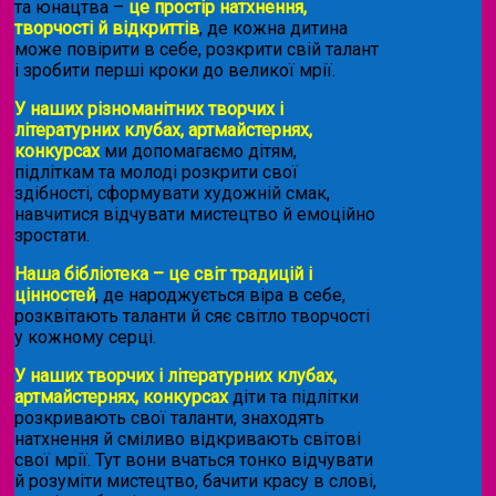
та юнацтва –
це простір натхнення,
творчості й відкриттів
, де кожна дитина
може повірити в себе, розкрити свій талант
і зробити перші кроки до великої мрії.
У наших різноманітних творчих і
літературних клубах, артмайстернях,
конкурсах
ми допомагаємо дітям,
підліткам та молоді розкрити свої
здібності, сформувати художній смак,
навчитися відчувати мистецтво й емоційно
зростати.
Наша бібліотека – це світ традицій і
цінностей
, де народжується віра в себе,
розквітають таланти й сяє світло творчості
у кожному серці.
У наших творчих і літературних клубах,
артмайстернях, конкурсах
діти та підлітки
розкривають свої таланти, знаходять
натхнення й сміливо відкривають світові
свої мрії. Тут вони вчаться тонко відчувати
й розуміти мистецтво, бачити красу в слові,