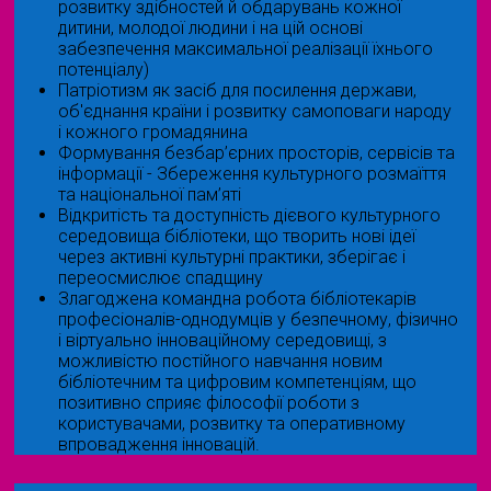
розвитку здібностей й обдарувань кожної
дитини, молодої людини і на цій основі
забезпечення максимальної реалізації їхнього
потенціалу)
Патріотизм як засіб для посилення держави,
об'єднання країни і розвитку самоповаги народу
і кожного громадянина
Формування безбар’єрних просторів, сервісів та
інформації - Збереження культурного розмаїття
та національної пам’яті
Відкритість та доступність дієвого культурного
середовища бібліотеки, що творить нові ідеї
через активні культурні практики, зберігає і
переосмислює спадщину
Злагоджена командна робота бібліотекарів
професіоналів-однодумців у безпечному, фізично
і віртуально інноваційному середовищі, з
можливістю постійного навчання новим
бібліотечним та цифровим компетенціям, що
позитивно сприяє філософії роботи з
користувачами, розвитку та оперативному
впровадження інновацій.