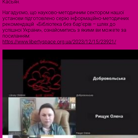
Касьян.
Нагадуємо, що науково-методичним сектором нашої
установи підготовлено серію інформаційно-методичних
рекомендацій «Бібліотека без бар’єрів – шлях до
успішної України», ознайомитись з якими ви можете за
посиланням:
https://www.libertyspace.org.ua/2023/12/15/23921/