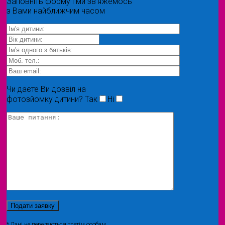
Заповніть форму і ми зв'яжемось
з Вами найближчим часом
Чи даєте Ви дозвіл на
фотозйомку дитини?
Так
Ні
* Дані не передаються третім особам