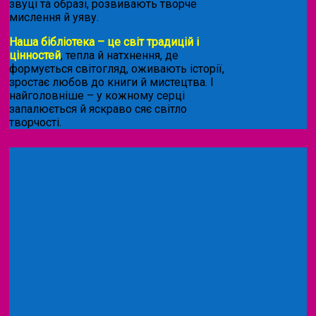
звуці та образі, розвивають творче
мислення й уяву.
Наша бібліотека – це світ традицій і
цінностей
, тепла й натхнення, де
формується світогляд, оживають історії,
зростає любов до книги й мистецтва. І
найголовніше – у кожному серці
запалюється й яскраво сяє світло
творчості.