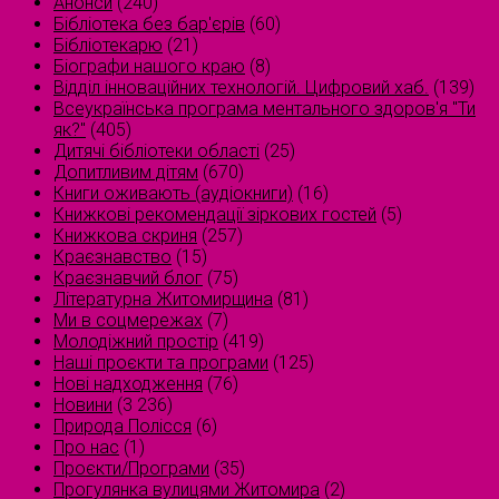
Анонси
(240)
Бібліотека без бар'єрів
(60)
Бібліотекарю
(21)
Біографи нашого краю
(8)
Відділ інноваційних технологій. Цифровий хаб.
(139)
Всеукраїнська програма ментального здоров'я "Ти
як?"
(405)
Дитячі бібліотеки області
(25)
Допитливим дітям
(670)
Книги оживають (аудіокниги)
(16)
Книжкові рекомендації зіркових гостей
(5)
Книжкова скриня
(257)
Краєзнавство
(15)
Краєзнавчий блог
(75)
Літературна Житомирщина
(81)
Ми в соцмережах
(7)
Молодіжний простір
(419)
Наші проєкти та програми
(125)
Нові надходження
(76)
Новини
(3 236)
Природа Полісся
(6)
Про нас
(1)
Проєкти/Програми
(35)
Прогулянка вулицями Житомира
(2)