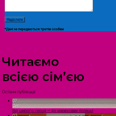
*Дані не передаються третім особам
ПРОСТІР ДОЗВІЛЛЯ ДІТЕЙ ТА ДОРОСЛИХ
Читаємо
всією сім’єю
Останні публікації
07
Сер
Від щирого серця — до книжкових полиць!
07