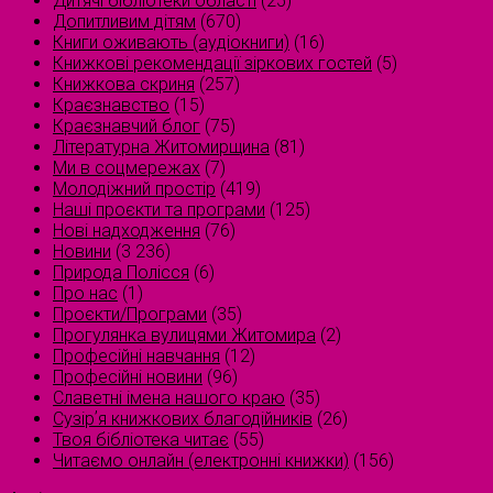
Дитячі бібліотеки області
(25)
Допитливим дітям
(670)
Книги оживають (аудіокниги)
(16)
Книжкові рекомендації зіркових гостей
(5)
Книжкова скриня
(257)
Краєзнавство
(15)
Краєзнавчий блог
(75)
Літературна Житомирщина
(81)
Ми в соцмережах
(7)
Молодіжний простір
(419)
Наші проєкти та програми
(125)
Нові надходження
(76)
Новини
(3 236)
Природа Полісся
(6)
Про нас
(1)
Проєкти/Програми
(35)
Прогулянка вулицями Житомира
(2)
Професійні навчання
(12)
Професійні новини
(96)
Славетні імена нашого краю
(35)
Сузірʼя книжкових благодійників
(26)
Твоя бібліотека читає
(55)
Читаємо онлайн (електронні книжки)
(156)