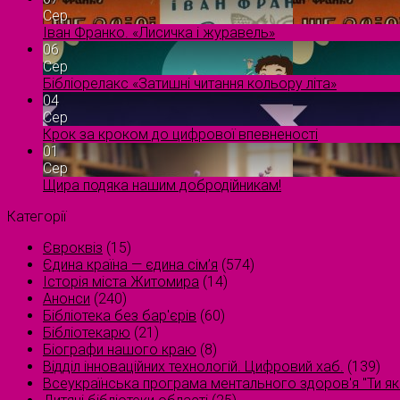
Сер
Іван Франко. «Лисичка і журавель»
06
Сер
Бібліорелакс «Затишні читання кольору літа»
04
Сер
Крок за кроком до цифрової впевненості
01
Сер
Щира подяка нашим добродійникам!
Категорії
Євроквіз
(15)
Єдина країна — єдина сім’я
(574)
Історія міста Житомира
(14)
Анонси
(240)
Бібліотека без бар'єрів
(60)
Бібліотекарю
(21)
Біографи нашого краю
(8)
Відділ інноваційних технологій. Цифровий хаб.
(139)
Всеукраїнська програма ментального здоров'я "Ти як