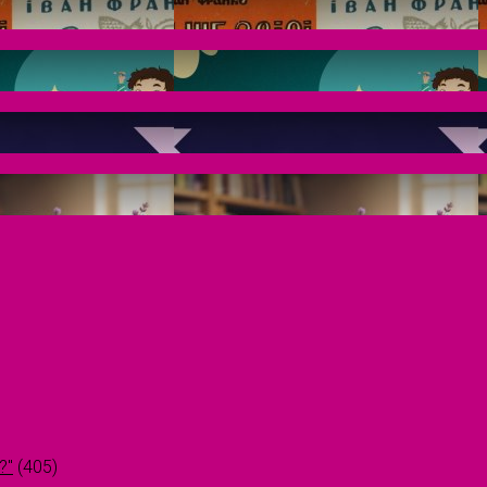
?"
(405)