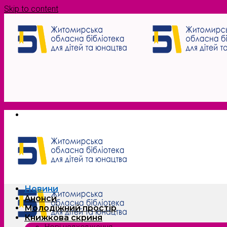
Skip to content
Новини
Анонси
Молодіжний простір
Книжкова скриня