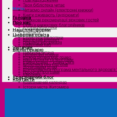
Нові надходження
Твоя бібліотека читає
Menu
Читаємо онлайн (електронні книжки)
Книги оживають (аудіокниги)
Головна
Книжкові рекомендації зіркових гостей
Про нас
Сузірʼя книжкових благодійників
Історія бібліотеки
Наші платформи
Контакти
Цифрова освіта
Структура бібліотеки
Безпечний інтернет
Офіційна інформація
Цифровий хаб
Читачам
Бібліотекарю
Пам’ятка читача
Професійні новини
Кожна дитина має право
Наші проєкти та програми
Єдина країна — єдина сім’я
Бібліотека без бар’єрів
Допитливим дітям
Всеукраїнська програма ментального здоров’я “
Проєкти/Програми
Євроквіз
Краєзнавчий блог
Контакти
Краєзнавчий календар
Історія міста Житомира
Біографи нашого краю
Природа Полісся
Літературна Житомирщина
Славетні імена нашого краю
Menu