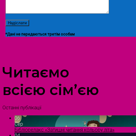
*Дані не передаються третім особам
ПРОСТІР ДОЗВІЛЛЯ ДІТЕЙ ТА ДОРОСЛИХ
Читаємо
всією сім’єю
Останні публікації
06
Сер
Бібліорелакс «Затишні читання кольору літа»
04