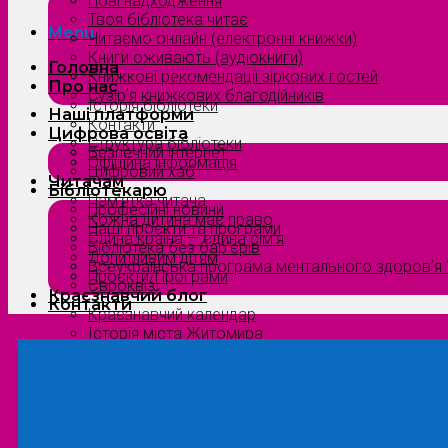
Нові надходження
Твоя бібліотека читає
Menu
Читаємо онлайн (електронні книжки)
Книги оживають (аудіокниги)
Головна
Книжкові рекомендації зіркових гостей
Про нас
Сузірʼя книжкових благодійників
Історія бібліотеки
Наші платформи
Контакти
Цифрова освіта
Структура бібліотеки
Безпечний інтернет
Офіційна інформація
Цифровий хаб
Читачам
Бібліотекарю
Пам’ятка читача
Професійні новини
Кожна дитина має право
Наші проєкти та програми
Єдина країна — єдина сім’я
Бібліотека без бар’єрів
Допитливим дітям
Всеукраїнська програма ментального здоров’я “
Проєкти/Програми
Євроквіз
Краєзнавчий блог
Контакти
Краєзнавчий календар
Історія міста Житомира
Біографи нашого краю
Природа Полісся
Літературна Житомирщина
Славетні імена нашого краю
Menu