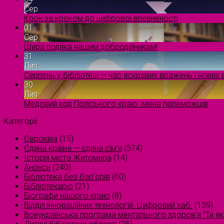
Сер
Крок за кроком до цифрової впевненості
01
Сер
Щира подяка нашим добродійникам!
31
Лип
Серпень у бібліотеці — час яскравих вражень і нових в
30
Лип
Медовий код Поліського краю: імена переможців
Категорії
Євроквіз
(15)
Єдина країна — єдина сім’я
(574)
Історія міста Житомира
(14)
Анонси
(240)
Бібліотека без бар'єрів
(60)
Бібліотекарю
(21)
Біографи нашого краю
(8)
Відділ інноваційних технологій. Цифровий хаб.
(139)
Всеукраїнська програма ментального здоров'я "Ти як