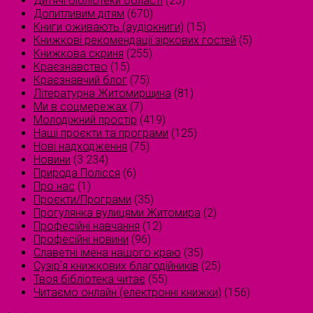
Дитячі бібліотеки області
(25)
Допитливим дітям
(670)
Книги оживають (аудіокниги)
(15)
Книжкові рекомендації зіркових гостей
(5)
Книжкова скриня
(255)
Краєзнавство
(15)
Краєзнавчий блог
(75)
Літературна Житомирщина
(81)
Ми в соцмережах
(7)
Молодіжний простір
(419)
Наші проєкти та програми
(125)
Нові надходження
(75)
Новини
(3 234)
Природа Полісся
(6)
Про нас
(1)
Проєкти/Програми
(35)
Прогулянка вулицями Житомира
(2)
Професійні навчання
(12)
Професійні новини
(96)
Славетні імена нашого краю
(35)
Сузірʼя книжкових благодійників
(25)
Твоя бібліотека читає
(55)
Читаємо онлайн (електронні книжки)
(156)