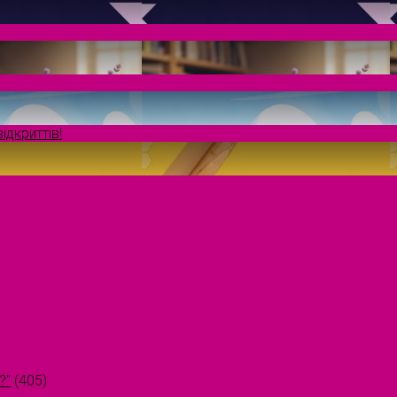
ідкриттів!
?"
(405)