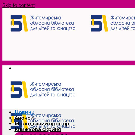
Skip to content
Новини
Анонси
Молодіжний простір
Книжкова скриня