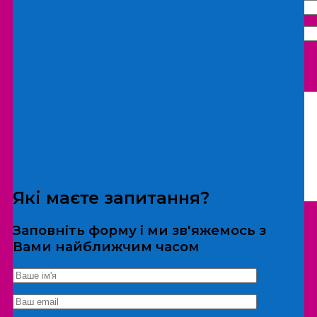
Що бажаєте замовити:
Екскурсія
Локація
Які маєте запитання?
Заповніть форму і ми зв'яжемось з
Вами найближчим часом
*Дані не передаються третім особам
Екскурсія/локація