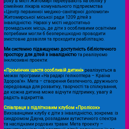
року в місті Житомирі перебувають на обліку у
сімейних лікарів комунального підприємства
«Центр первинної медико-санітарної допомоги»
Житомирської міської ради 1209 дітей з
інвалідністю. Наразі у місті недостатньо
громадських місць, де діти з особливими освітніми
потребами могли б безперешкодно проводити
змістовне дозвілля та проходити реабілітацію.
Ми системно підвищуємо доступність бібліотечного
простору для дітей з інвалідністю
та реалізуємо
інклюзивні проекти:
«Промінчик щастя особливій дитині»
реалізується в
межах програми «На радарі гелікоптера – Країна
Здоров’я». Мета – створення безпечного, дружнього
середовища для розвитку, творчості та спілкування,
де кожна дитина може відчути підтримку, увагу й
радість відкриттів.
Співпраця з підлітковим клубом «Пролісок»
.
Вихованцями клубу є діти з інвалідністю, зокрема: із
синдромом Дауна, розладами аутистичного спектра
та наслідками родових травм. Мета проекту –