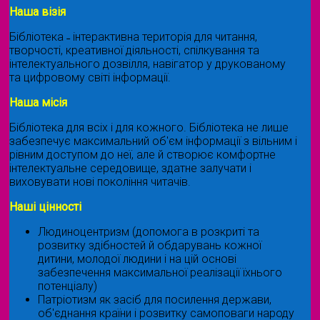
Наша візія
Бібліотека ˗ інтерактивна територія для читання,
творчості, креативної діяльності, спілкування та
інтелектуального дозвілля, навігатор у друкованому
та цифровому світі інформації.
Наша місія
Бібліотека для всіх і для кожного. Бібліотека не лише
забезпечує максимальний об'єм інформації з вільним і
рівним доступом до неї, але й створює комфортне
інтелектуальне середовище, здатне залучати і
виховувати нові покоління читачів.
Наші цінності
Людиноцентризм (допомога в розкриті та
розвитку здібностей й обдарувань кожної
дитини, молодої людини і на цій основі
забезпечення максимальної реалізації їхнього
потенціалу)
Патріотизм як засіб для посилення держави,
об'єднання країни і розвитку самоповаги народу