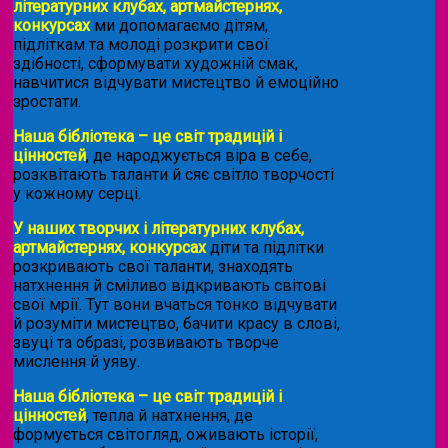
літературних клубах, артмайстернях,
конкурсах
ми допомагаємо дітям,
підліткам та молоді розкрити свої
здібності, сформувати художній смак,
навчитися відчувати мистецтво й емоційно
зростати.
Наша бібліотека – це світ традицій і
цінностей
, де народжується віра в себе,
розквітають таланти й сяє світло творчості
у кожному серці.
У наших творчих і літературних клубах,
артмайстернях, конкурсах
діти та підлітки
розкривають свої таланти, знаходять
натхнення й сміливо відкривають світові
свої мрії. Тут вони вчаться тонко відчувати
й розуміти мистецтво, бачити красу в слові,
звуці та образі, розвивають творче
мислення й уяву.
Наша бібліотека – це світ традицій і
цінностей
, тепла й натхнення, де
формується світогляд, оживають історії,