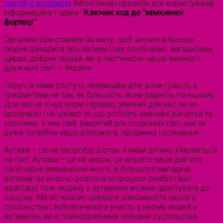
людей з аутизмом
бібліотекарі провели для користувачів
інформаційну годину “
Ключик код до “замкненої
фортеці
“”.
Організатори ставили за мету, щоб якомога більше
людей дізналися про аутизм і цих особливих, загадкових,
щирих, добрих людей, які є частинкою нашої великої і
дружньої сім’ї — України.
Поруч із нами ростуть незвичайні діти: вони грають з
предметами не так, як більшість, вони радіють по-іншому.
Для них не існує норм і правил, звичних для нас, їм не
зрозуміло і не цікаво те, що роблять звичайні дівчатка та
хлопчики. У них свій, закритий для сторонніх світ, але їм
дуже потрібна наша допомога, підтримка і розуміння.
Аутизм – це не хвороба, а стан, з яким дитина з’являється
на світ. Аутизм – це не вирок, це всього лише діагноз,
своєчасне визначення якого, в більшості випадків,
допомагає вчасно розпочати процеси реабілітації і
адаптації, тож людину з аутизмом можна адаптувати до
соціуму. Ми всі маємо цінувати різноманіття нашого
суспільства і забезпечувати участь у ньому людей з
аутизмом, які є повноправними членами суспільства.