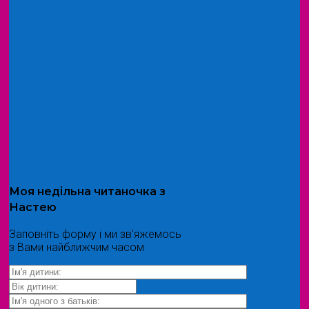
Моя
недільна читаночка
з
Настею
Заповніть форму і ми зв'яжемось
з Вами найближчим часом