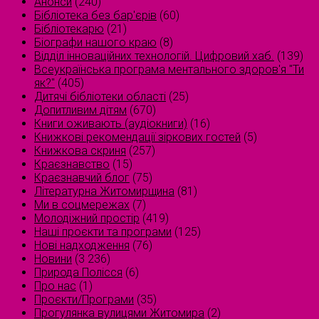
Анонси
(240)
Бібліотека без бар'єрів
(60)
Бібліотекарю
(21)
Біографи нашого краю
(8)
Відділ інноваційних технологій. Цифровий хаб.
(139)
Всеукраїнська програма ментального здоров'я "Ти
як?"
(405)
Дитячі бібліотеки області
(25)
Допитливим дітям
(670)
Книги оживають (аудіокниги)
(16)
Книжкові рекомендації зіркових гостей
(5)
Книжкова скриня
(257)
Краєзнавство
(15)
Краєзнавчий блог
(75)
Літературна Житомирщина
(81)
Ми в соцмережах
(7)
Молодіжний простір
(419)
Наші проєкти та програми
(125)
Нові надходження
(76)
Новини
(3 236)
Природа Полісся
(6)
Про нас
(1)
Проєкти/Програми
(35)
Прогулянка вулицями Житомира
(2)