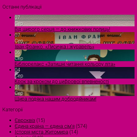
Останні публікації
07
Сер
Від щирого серця — до книжкових полиць!
07
Сер
Іван Франко. «Лисичка і журавель»
06
Сер
Бібліорелакс «Затишні читання кольору літа»
04
Сер
Крок за кроком до цифрової впевненості
01
Сер
Щира подяка нашим добродійникам!
Категорії
Євроквіз
(15)
Єдина країна — єдина сім’я
(574)
Історія міста Житомира
(14)