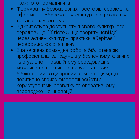
і кожного громадянина
Формування безбар’єрних просторів, сервісів та
інформації - Збереження культурного розмаїття
та національної пам’яті
Відкритість та доступність дієвого культурного
середовища бібліотеки, що творить нові ідеї
через активні культурні практики, зберігає і
переосмислює спадщину
Злагоджена командна робота бібліотекарів
професіоналів-однодумців у безпечному, фізично
і віртуально інноваційному середовищі, з
можливістю постійного навчання новим
бібліотечним та цифровим компетенціям, що
позитивно сприяє філософії роботи з
користувачами, розвитку та оперативному
впровадження інновацій.