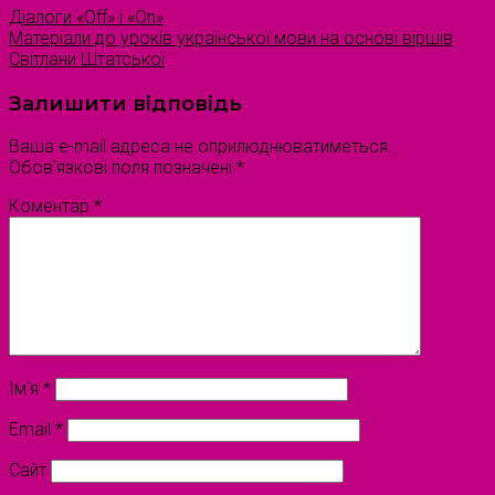
Діалоги «Оff» і «Оn»
Матеріали до уроків української мови на основі віршів
Світлани Штатської
Залишити відповідь
Ваша e-mail адреса не оприлюднюватиметься.
Обов’язкові поля позначені
*
Коментар
*
Ім'я
*
Email
*
Сайт