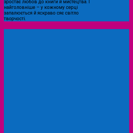
зростає любов до книги й мистецтва. І
найголовніше – у кожному серці
запалюється й яскраво сяє світло
творчості.