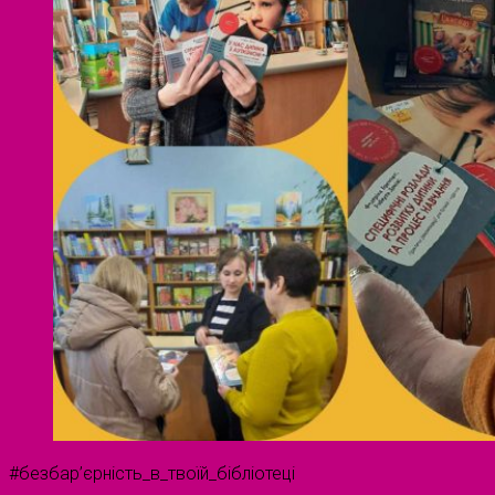
#безбар’єрність_в_твоїй_бібліотеці