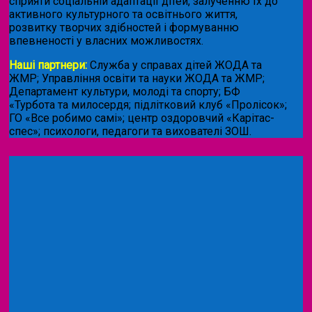
сприяти соціальній адаптації дітей, залученню їх до
активного культурного та освітнього життя,
розвитку творчих здібностей і формуванню
впевненості у власних можливостях.
Наші партнери:
Служба у справах дітей ЖОДА та
ЖМР; Управління освіти та науки ЖОДА та ЖМР;
Департамент культури, молоді та спорту; БФ
«Турбота та милосердя; підлітковий клуб «Пролісок»;
ГО «Все робимо самі»; центр оздоровчий «Карітас-
спес»;
психологи, педагоги та вихователі ЗОШ.