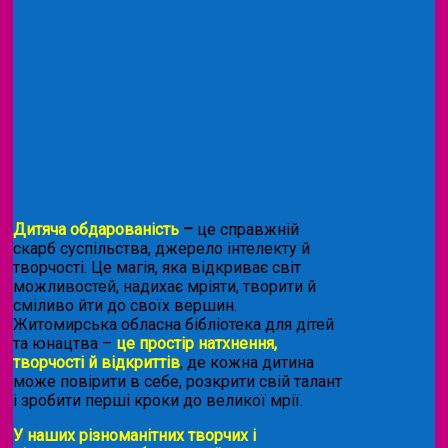
Дитяча обдарованість
–
це справжній
скарб суспільства, джерело інтелекту й
творчості. Це магія, яка відкриває світ
можливостей, надихає мріяти, творити й
сміливо йти до своїх вершин.
Житомирська обласна бібліотека для дітей
та юнацтва –
це простір натхнення,
творчості й відкриттів
, де кожна дитина
може повірити в себе, розкрити свій талант
і зробити перші кроки до великої мрії.
У наших різноманітних творчих і