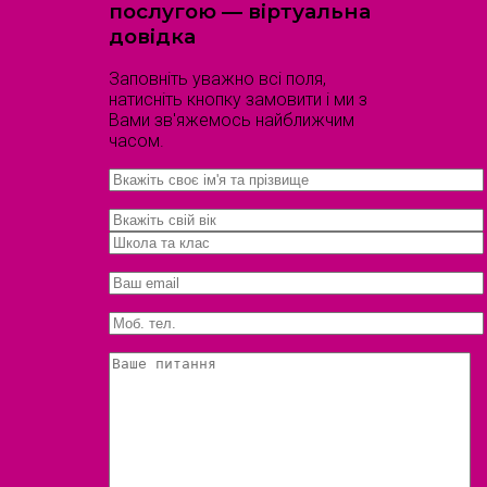
послугою — віртуальна
довідка
Заповніть уважно всі поля,
натисніть кнопку замовити і ми з
Вами зв'яжемось найближчим
часом.