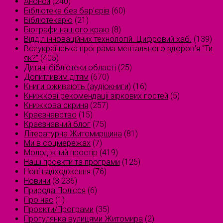
Анонси
(240)
Бібліотека без бар'єрів
(60)
Бібліотекарю
(21)
Біографи нашого краю
(8)
Відділ інноваційних технологій. Цифровий хаб.
(139)
Всеукраїнська програма ментального здоров'я "Ти
як?"
(405)
Дитячі бібліотеки області
(25)
Допитливим дітям
(670)
Книги оживають (аудіокниги)
(16)
Книжкові рекомендації зіркових гостей
(5)
Книжкова скриня
(257)
Краєзнавство
(15)
Краєзнавчий блог
(75)
Літературна Житомирщина
(81)
Ми в соцмережах
(7)
Молодіжний простір
(419)
Наші проєкти та програми
(125)
Нові надходження
(76)
Новини
(3 236)
Природа Полісся
(6)
Про нас
(1)
Проєкти/Програми
(35)
Прогулянка вулицями Житомира
(2)