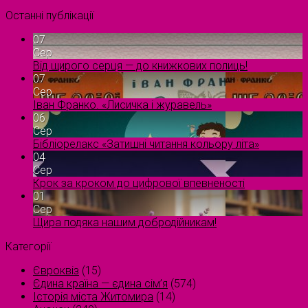
Останні публікації
07
Сер
Від щирого серця — до книжкових полиць!
07
Сер
Іван Франко. «Лисичка і журавель»
06
Сер
Бібліорелакс «Затишні читання кольору літа»
04
Сер
Крок за кроком до цифрової впевненості
01
Сер
Щира подяка нашим добродійникам!
Категорії
Євроквіз
(15)
Єдина країна — єдина сім’я
(574)
Історія міста Житомира
(14)