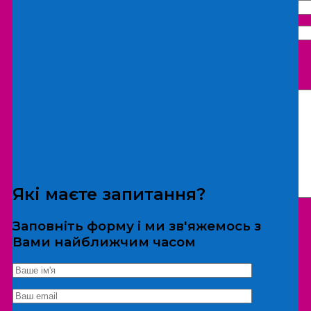
Що бажаєте замовити:
Екскурсія
Локація
Які маєте запитання?
Заповніть форму і ми зв'яжемось з
Вами найближчим часом
*Дані не передаються третім особам
Екскурсія/локація