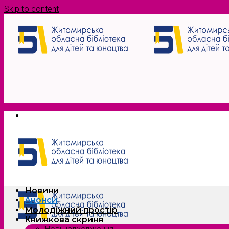
Skip to content
Новини
Анонси
Молодіжний простір
Книжкова скриня