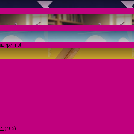
ідкриттів!
?"
(405)