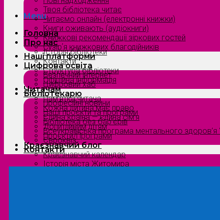
Нові надходження
Твоя бібліотека читає
Menu
Читаємо онлайн (електронні книжки)
Книги оживають (аудіокниги)
Головна
Книжкові рекомендації зіркових гостей
Про нас
Сузірʼя книжкових благодійників
Історія бібліотеки
Наші платформи
Контакти
Цифрова освіта
Структура бібліотеки
Безпечний інтернет
Офіційна інформація
Цифровий хаб
Читачам
Бібліотекарю
Пам’ятка читача
Професійні новини
Кожна дитина має право
Наші проєкти та програми
Єдина країна — єдина сім’я
Бібліотека без бар’єрів
Допитливим дітям
Всеукраїнська програма ментального здоров’я “
Проєкти/Програми
Євроквіз
Краєзнавчий блог
Контакти
Краєзнавчий календар
Історія міста Житомира
Біографи нашого краю
Природа Полісся
Літературна Житомирщина
Славетні імена нашого краю
Menu