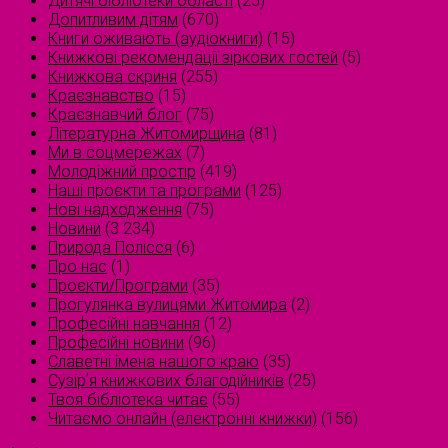
Дитячі бібліотеки області
(25)
Допитливим дітям
(670)
Книги оживають (аудіокниги)
(15)
Книжкові рекомендації зіркових гостей
(5)
Книжкова скриня
(255)
Краєзнавство
(15)
Краєзнавчий блог
(75)
Літературна Житомирщина
(81)
Ми в соцмережах
(7)
Молодіжний простір
(419)
Наші проєкти та програми
(125)
Нові надходження
(75)
Новини
(3 234)
Природа Полісся
(6)
Про нас
(1)
Проєкти/Програми
(35)
Прогулянка вулицями Житомира
(2)
Професійні навчання
(12)
Професійні новини
(96)
Славетні імена нашого краю
(35)
Сузірʼя книжкових благодійників
(25)
Твоя бібліотека читає
(55)
Читаємо онлайн (електронні книжки)
(156)