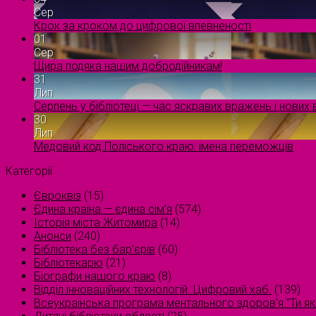
Сер
Крок за кроком до цифрової впевненості
01
Сер
Щира подяка нашим добродійникам!
31
Лип
Серпень у бібліотеці — час яскравих вражень і нових в
30
Лип
Медовий код Поліського краю: імена переможців
Категорії
Євроквіз
(15)
Єдина країна — єдина сім’я
(574)
Історія міста Житомира
(14)
Анонси
(240)
Бібліотека без бар'єрів
(60)
Бібліотекарю
(21)
Біографи нашого краю
(8)
Відділ інноваційних технологій. Цифровий хаб.
(139)
Всеукраїнська програма ментального здоров'я "Ти як