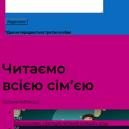
*Дані не передаються третім особам
ПРОСТІР ДОЗВІЛЛЯ ДІТЕЙ ТА ДОРОСЛИХ
Читаємо
всією сім’єю
Останні публікації
06
Сер
Бібліорелакс «Затишні читання кольору літа»
04