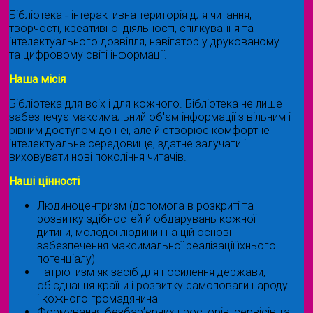
Бібліотека ˗ інтерактивна територія для читання,
творчості, креативної діяльності, спілкування та
інтелектуального дозвілля, навігатор у друкованому
та цифровому світі інформації.
Наша місія
Бібліотека для всіх і для кожного. Бібліотека не лише
забезпечує максимальний об'єм інформації з вільним і
рівним доступом до неї, але й створює комфортне
інтелектуальне середовище, здатне залучати і
виховувати нові покоління читачів.
Наші цінності
Людиноцентризм (допомога в розкриті та
розвитку здібностей й обдарувань кожної
дитини, молодої людини і на цій основі
забезпечення максимальної реалізації їхнього
потенціалу)
Патріотизм як засіб для посилення держави,
об'єднання країни і розвитку самоповаги народу
і кожного громадянина
Формування безбар’єрних просторів, сервісів та