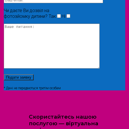
Чи даєте Ви дозвіл на
фотозйомку дитини?
Так
Ні
* Дані не передаються третім особам
Скористайтесь нашою
послугою — віртуальна