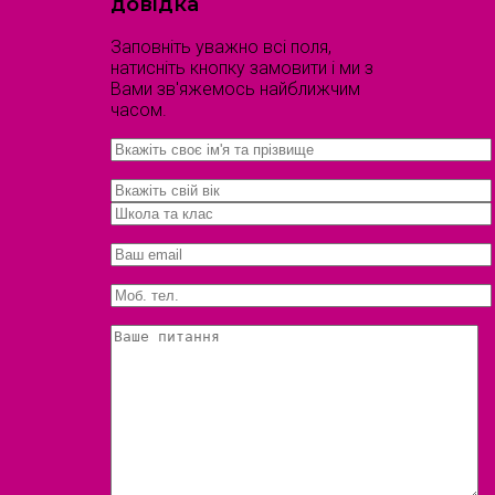
довідка
Заповніть уважно всі поля,
натисніть кнопку замовити і ми з
Вами зв'яжемось найближчим
часом.