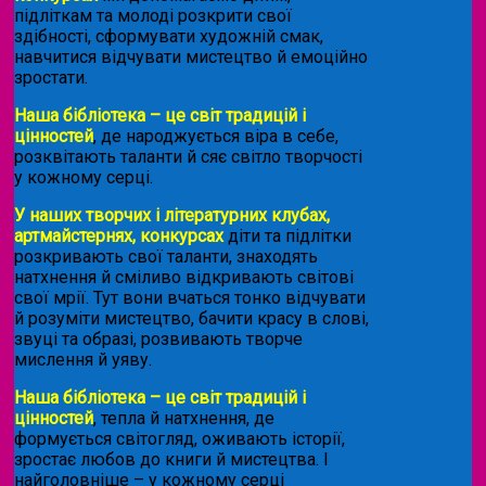
підліткам та молоді розкрити свої
здібності, сформувати художній смак,
навчитися відчувати мистецтво й емоційно
зростати.
Наша бібліотека – це світ традицій і
цінностей
, де народжується віра в себе,
розквітають таланти й сяє світло творчості
у кожному серці.
У наших творчих і літературних клубах,
артмайстернях, конкурсах
діти та підлітки
розкривають свої таланти, знаходять
натхнення й сміливо відкривають світові
свої мрії. Тут вони вчаться тонко відчувати
й розуміти мистецтво, бачити красу в слові,
звуці та образі, розвивають творче
мислення й уяву.
Наша бібліотека – це світ традицій і
цінностей
, тепла й натхнення, де
формується світогляд, оживають історії,
зростає любов до книги й мистецтва. І
найголовніше – у кожному серці