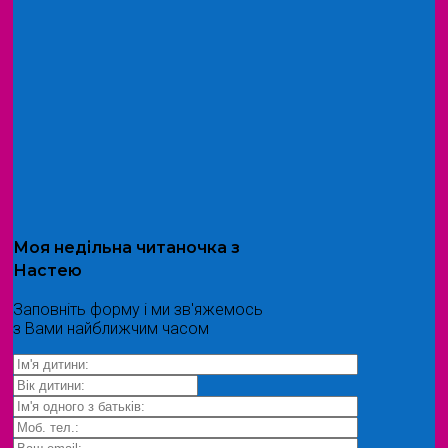
Моя
недільна читаночка
з
Настею
Заповніть форму і ми зв'яжемось
з Вами найближчим часом