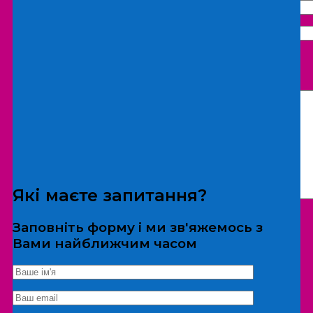
Що бажаєте замовити:
Екскурсія
Локація
Які маєте запитання?
Заповніть форму і ми зв'яжемось з
Вами найближчим часом
*Дані не передаються третім особам
Екскурсія/локація