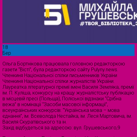
18
Бер
Ольга Бортнікова працювала головною редакторкою
газети “Вісті”, була редакторкою сайту Pulyny.news.
Членкиня Національної спілки письменників України
Членкиня Національної спілки журналістів України.
Лауреатка літературної премії імені Василя Земляка, премії
ім. П. Куліша, конкурсу на кращу журналістську публікацію
в місцевій пресі (Польща), Поліської відзнаки “Срібна
вежа” в номінації “Засоби масової інформації”,
всеукраїнських конкурсів: “Українська мова – мова
єднання”, ім. Всеволода Нестайка, ім. Леся Мартовича, ім.
Василя Скуратівського та ін.
Захід відбудеться за адресою: вул. Грушевського,9