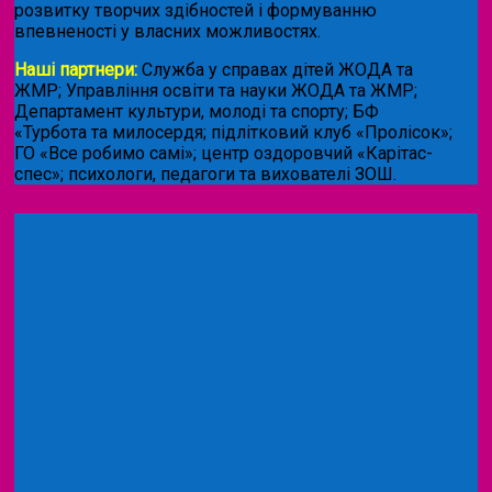
розвитку творчих здібностей і формуванню
впевненості у власних можливостях.
Наші партнери:
Служба у справах дітей ЖОДА та
ЖМР; Управління освіти та науки ЖОДА та ЖМР;
Департамент культури, молоді та спорту; БФ
«Турбота та милосердя; підлітковий клуб «Пролісок»;
ГО «Все робимо самі»; центр оздоровчий «Карітас-
спес»;
психологи, педагоги та вихователі ЗОШ.