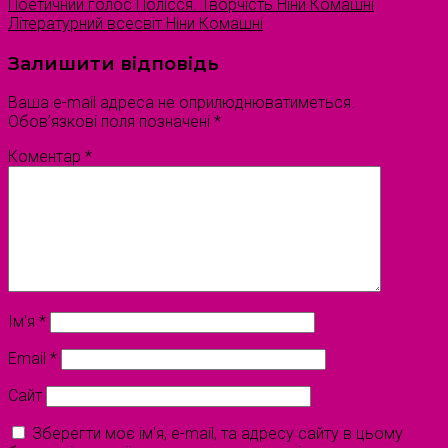
Поетичний голос Полісся. Творчість Ніни Комашні
Літературний всесвіт Ніни Комашні
Залишити відповідь
Ваша e-mail адреса не оприлюднюватиметься.
Обов’язкові поля позначені
*
Коментар
*
Ім'я
*
Email
*
Сайт
Зберегти моє ім'я, e-mail, та адресу сайту в цьому