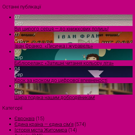
Останні публікації
07
Сер
Від щирого серця — до книжкових полиць!
07
Сер
Іван Франко. «Лисичка і журавель»
06
Сер
Бібліорелакс «Затишні читання кольору літа»
04
Сер
Крок за кроком до цифрової впевненості
01
Сер
Щира подяка нашим добродійникам!
Категорії
Євроквіз
(15)
Єдина країна — єдина сім’я
(574)
Історія міста Житомира
(14)