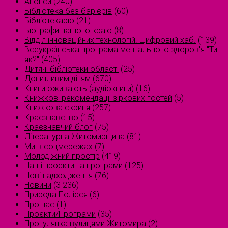
Анонси
(240)
Бібліотека без бар'єрів
(60)
Бібліотекарю
(21)
Біографи нашого краю
(8)
Відділ інноваційних технологій. Цифровий хаб.
(139)
Всеукраїнська програма ментального здоров'я "Ти
як?"
(405)
Дитячі бібліотеки області
(25)
Допитливим дітям
(670)
Книги оживають (аудіокниги)
(16)
Книжкові рекомендації зіркових гостей
(5)
Книжкова скриня
(257)
Краєзнавство
(15)
Краєзнавчий блог
(75)
Літературна Житомирщина
(81)
Ми в соцмережах
(7)
Молодіжний простір
(419)
Наші проєкти та програми
(125)
Нові надходження
(76)
Новини
(3 236)
Природа Полісся
(6)
Про нас
(1)
Проєкти/Програми
(35)
Прогулянка вулицями Житомира
(2)