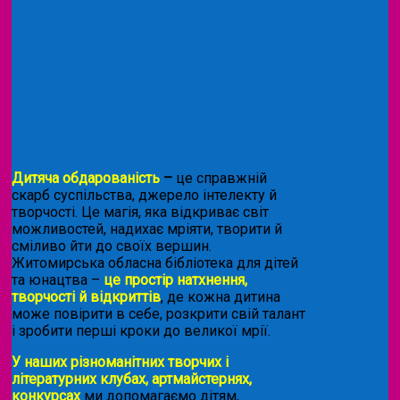
Дитяча обдарованість
–
це справжній
скарб суспільства, джерело інтелекту й
творчості. Це магія, яка відкриває світ
можливостей, надихає мріяти, творити й
сміливо йти до своїх вершин.
Житомирська обласна бібліотека для дітей
та юнацтва –
це простір натхнення,
творчості й відкриттів
, де кожна дитина
може повірити в себе, розкрити свій талант
і зробити перші кроки до великої мрії.
У наших різноманітних творчих і
літературних клубах, артмайстернях,
конкурсах
ми допомагаємо дітям,