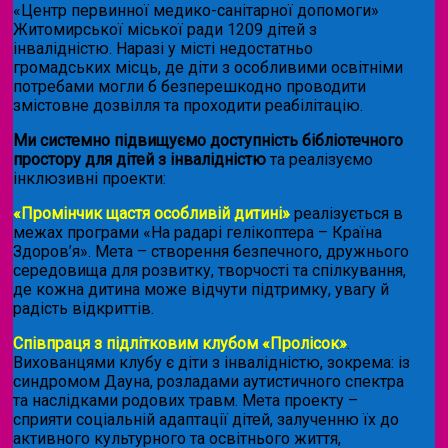
«Центр первинної медико-санітарної допомоги»
Житомирської міської ради 1209 дітей з
інвалідністю. Наразі у місті недостатньо
громадських місць, де діти з особливими освітніми
потребами могли б безперешкодно проводити
змістовне дозвілля та проходити реабілітацію.
Ми системно підвищуємо доступність бібліотечного
простору для дітей з інвалідністю
та реалізуємо
інклюзивні проекти:
«Промінчик щастя особливій дитині»
реалізується в
межах програми «На радарі гелікоптера – Країна
Здоров’я». Мета – створення безпечного, дружнього
середовища для розвитку, творчості та спілкування,
де кожна дитина може відчути підтримку, увагу й
радість відкриттів.
Співпраця з підлітковим клубом «Пролісок»
.
Вихованцями клубу є діти з інвалідністю, зокрема: із
синдромом Дауна, розладами аутистичного спектра
та наслідками родових травм. Мета проекту –
сприяти соціальній адаптації дітей, залученню їх до
активного культурного та освітнього життя,