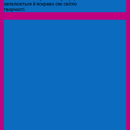
запалюється й яскраво сяє світло
творчості.