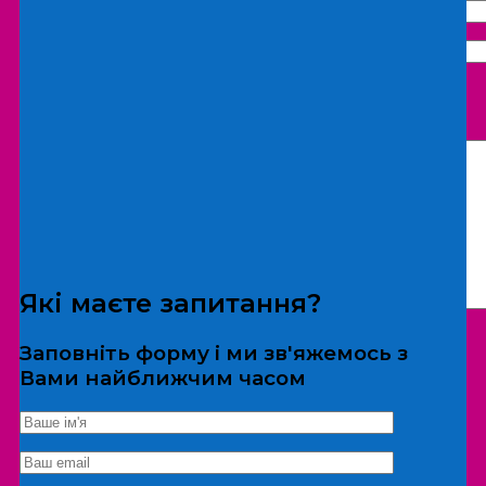
Що бажаєте замовити:
Екскурсія
Локація
Які маєте запитання?
Заповніть форму і ми зв'яжемось з
Вами найближчим часом
*Дані не передаються третім особам
Екскурсія/локація