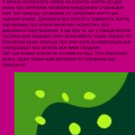
У межах екопроєкту «Вибір на користь життя» до дня
знань про метеликів читайлики мандрували сторінками
книг про природу і розкрили усі секретики життя цих
чудових комах. Дізналися про спосіб іх тривалість життя,
харчування, про комах-велетнів і «крихіток», про
дивовижні перетворення. А ще про те, що у самців верхня
частина крил яскраво-синя і вони мають чорну смужку по
боковому краю крильця, про їхню роль в навколишньому
середовищі і про зв’язок між ними і людьми.
Світ цих комах зовсім не схожий на наш. Тож бережімо
красу, адже тільки живі метелики по-справжньому
прекрасні!