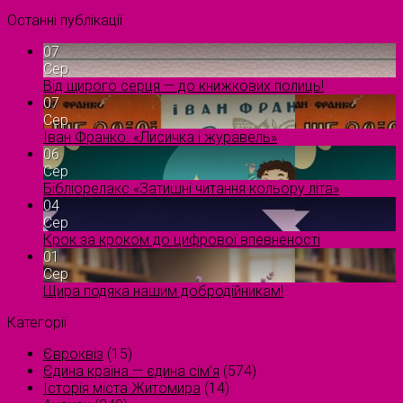
Останні публікації
07
Сер
Від щирого серця — до книжкових полиць!
07
Сер
Іван Франко. «Лисичка і журавель»
06
Сер
Бібліорелакс «Затишні читання кольору літа»
04
Сер
Крок за кроком до цифрової впевненості
01
Сер
Щира подяка нашим добродійникам!
Категорії
Євроквіз
(15)
Єдина країна — єдина сім’я
(574)
Історія міста Житомира
(14)