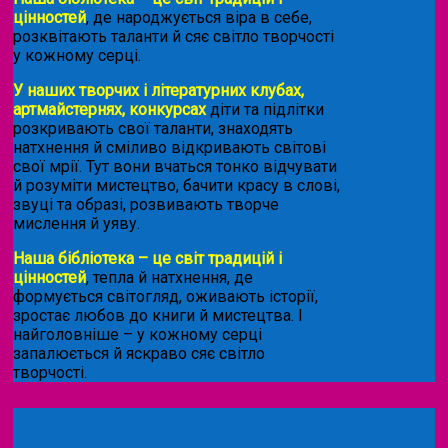
цінностей
, де народжується віра в себе,
розквітають таланти й сяє світло творчості
у кожному серці.
У наших творчих і літературних клубах,
артмайстернях, конкурсах
діти та підлітки
розкривають свої таланти, знаходять
натхнення й сміливо відкривають світові
свої мрії. Тут вони вчаться тонко відчувати
й розуміти мистецтво, бачити красу в слові,
звуці та образі, розвивають творче
мислення й уяву.
Наша бібліотека – це світ традицій і
цінностей
, тепла й натхнення, де
формується світогляд, оживають історії,
зростає любов до книги й мистецтва. І
найголовніше – у кожному серці
запалюється й яскраво сяє світло
творчості.