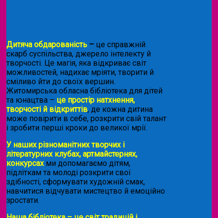
Дитяча обдарованість
–
це справжній
скарб суспільства, джерело інтелекту й
творчості. Це магія, яка відкриває світ
можливостей, надихає мріяти, творити й
сміливо йти до своїх вершин.
Житомирська обласна бібліотека для дітей
та юнацтва –
це простір натхнення,
творчості й відкриттів
, де кожна дитина
може повірити в себе, розкрити свій талант
і зробити перші кроки до великої мрії.
У наших різноманітних творчих і
літературних клубах, артмайстернях,
конкурсах
ми допомагаємо дітям,
підліткам та молоді розкрити свої
здібності, сформувати художній смак,
навчитися відчувати мистецтво й емоційно
зростати.
Наша бібліотека – це світ традицій і