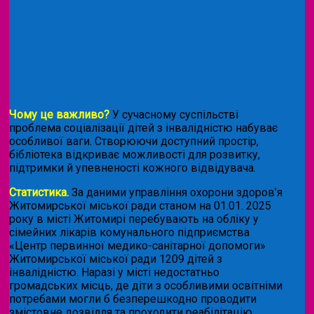
Чому це важливо?
У сучасному суспільстві
проблема соціалізації дітей з інвалідністю набуває
особливої ваги. Створюючи доступний простір,
бібліотека відкриває можливості для розвитку,
підтримки й упевненості кожного відвідувача.
Статистика.
За даними управління охорони здоров’я
Житомирської міської ради станом на 01.01. 2025
року в місті Житомирі перебувають на обліку у
сімейних лікарів комунального підприємства
«Центр первинної медико-санітарної допомоги»
Житомирської міської ради 1209 дітей з
інвалідністю. Наразі у місті недостатньо
громадських місць, де діти з особливими освітніми
потребами могли б безперешкодно проводити
змістовне дозвілля та проходити реабілітацію.