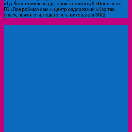
«Турбота та милосердя; підлітковий клуб «Пролісок»;
ГО «Все робимо самі»; центр оздоровчий «Карітас-
спес»;
психологи, педагоги та вихователі ЗОШ.