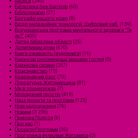
Анонси
(240)
Бібліотека без бар'єрів
(60)
Бібліотекарю
(21)
Біографи нашого краю
(8)
Відділ інноваційних технологій. Цифровий хаб.
(139)
Всеукраїнська програма ментального здоров'я "Ти
як?"
(405)
Дитячі бібліотеки області
(25)
Допитливим дітям
(670)
Книги оживають (аудіокниги)
(16)
Книжкові рекомендації зіркових гостей
(5)
Книжкова скриня
(257)
Краєзнавство
(15)
Краєзнавчий блог
(75)
Літературна Житомирщина
(81)
Ми в соцмережах
(7)
Молодіжний простір
(419)
Наші проєкти та програми
(125)
Нові надходження
(76)
Новини
(3 236)
Природа Полісся
(6)
Про нас
(1)
Проєкти/Програми
(35)
Прогулянка вулицями Житомира
(2)