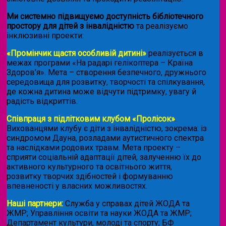
Ми системно підвищуємо доступність бібліотечного
простору для дітей з інвалідністю
та реалізуємо
інклюзивні проекти:
«Промінчик щастя особливій дитині»
реалізується в
межах програми «На радарі гелікоптера – Країна
Здоров’я». Мета – створення безпечного, дружнього
середовища для розвитку, творчості та спілкування,
де кожна дитина може відчути підтримку, увагу й
радість відкриттів.
Співпраця з підлітковим клубом «Пролісок»
.
Вихованцями клубу є діти з інвалідністю, зокрема: із
синдромом Дауна, розладами аутистичного спектра
та наслідками родових травм. Мета проекту –
сприяти соціальній адаптації дітей, залученню їх до
активного культурного та освітнього життя,
розвитку творчих здібностей і формуванню
впевненості у власних можливостях.
Наші партнери:
Служба у справах дітей ЖОДА та
ЖМР; Управління освіти та науки ЖОДА та ЖМР;
Департамент культури, молоді та спорту; БФ