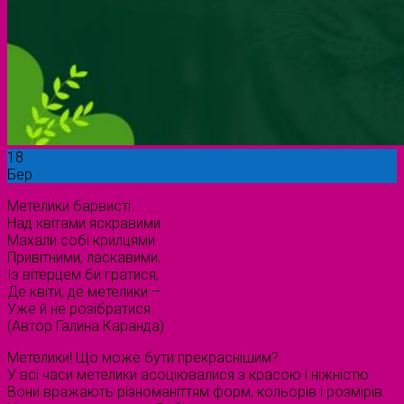
18
Бер
Метелики барвисті
Над квітами яскравими
Махали собі крилцями
Привітними, ласкавими.
Із вітерцем би гратися,
Де квіти, де метелики –
Уже й не розібратися.
(Автор Галина Каранда)
Метелики! Що може бути прекраснішим?
У всі часи метелики асоціювалися з красою і ніжністю.
Вони вражають різноманіттям форм, кольорів і розмірів.