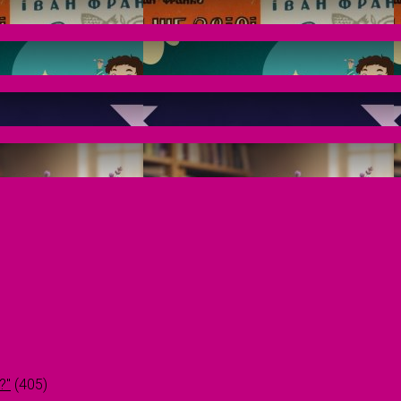
?"
(405)