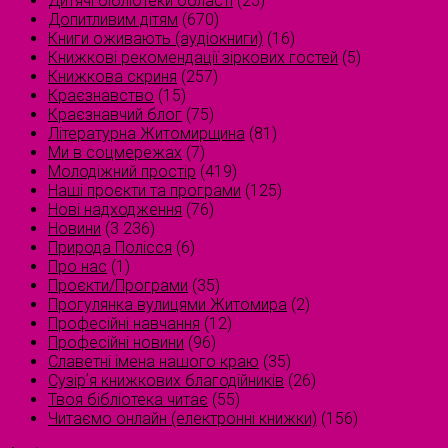
Дитячі бібліотеки області
(25)
Допитливим дітям
(670)
Книги оживають (аудіокниги)
(16)
Книжкові рекомендації зіркових гостей
(5)
Книжкова скриня
(257)
Краєзнавство
(15)
Краєзнавчий блог
(75)
Літературна Житомирщина
(81)
Ми в соцмережах
(7)
Молодіжний простір
(419)
Наші проєкти та програми
(125)
Нові надходження
(76)
Новини
(3 236)
Природа Полісся
(6)
Про нас
(1)
Проєкти/Програми
(35)
Прогулянка вулицями Житомира
(2)
Професійні навчання
(12)
Професійні новини
(96)
Славетні імена нашого краю
(35)
Сузірʼя книжкових благодійників
(26)
Твоя бібліотека читає
(55)
Читаємо онлайн (електронні книжки)
(156)