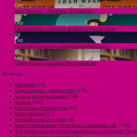
Сер
Іван Франко. «Лисичка і журавель»
06
Сер
Бібліорелакс «Затишні читання кольору літа»
04
Сер
Крок за кроком до цифрової впевненості
01
Сер
Щира подяка нашим добродійникам!
Категорії
Євроквіз
(15)
Єдина країна — єдина сім’я
(574)
Історія міста Житомира
(14)
Анонси
(240)
Бібліотека без бар'єрів
(60)
Бібліотекарю
(21)
Біографи нашого краю
(8)
Відділ інноваційних технологій. Цифровий хаб.
(139)
Всеукраїнська програма ментального здоров'я "Ти як