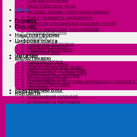
Нові надходження
Твоя бібліотека читає
Menu
Читаємо онлайн (електронні книжки)
Книги оживають (аудіокниги)
Головна
Книжкові рекомендації зіркових гостей
Про нас
Сузірʼя книжкових благодійників
Історія бібліотеки
Наші платформи
Контакти
Цифрова освіта
Структура бібліотеки
Безпечний інтернет
Офіційна інформація
Цифровий хаб
Читачам
Бібліотекарю
Пам’ятка читача
Професійні новини
Кожна дитина має право
Наші проєкти та програми
Єдина країна — єдина сім’я
Бібліотека без бар’єрів
Допитливим дітям
Всеукраїнська програма ментального здоров’я “
Проєкти/Програми
Євроквіз
Краєзнавчий блог
Контакти
Краєзнавчий календар
Історія міста Житомира
Біографи нашого краю
Природа Полісся
Літературна Житомирщина
Славетні імена нашого краю
Menu