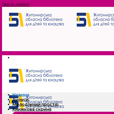
Skip to content
Новини
Анонси
Молодіжний простір
Книжкова скриня