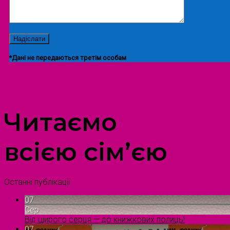
*Дані не передаються третім особам
ПРОСТІР ДОЗВІЛЛЯ ДІТЕЙ ТА ДОРОСЛИХ
Читаємо
всією сім’єю
Останні публікації
07
Сер
Від щирого серця — до книжкових полиць!
07