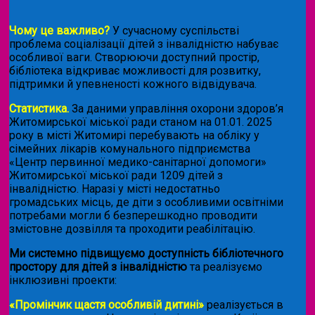
Чому це важливо?
У сучасному суспільстві
проблема соціалізації дітей з інвалідністю набуває
особливої ваги. Створюючи доступний простір,
бібліотека відкриває можливості для розвитку,
підтримки й упевненості кожного відвідувача.
Статистика.
За даними управління охорони здоров’я
Житомирської міської ради станом на 01.01. 2025
року в місті Житомирі перебувають на обліку у
сімейних лікарів комунального підприємства
«Центр первинної медико-санітарної допомоги»
Житомирської міської ради 1209 дітей з
інвалідністю. Наразі у місті недостатньо
громадських місць, де діти з особливими освітніми
потребами могли б безперешкодно проводити
змістовне дозвілля та проходити реабілітацію.
Ми системно підвищуємо доступність бібліотечного
простору для дітей з інвалідністю
та реалізуємо
інклюзивні проекти:
«Промінчик щастя особливій дитині»
реалізується в