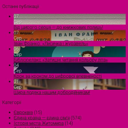
Останні публікації
07
Сер
Від щирого серця — до книжкових полиць!
07
Сер
Іван Франко. «Лисичка і журавель»
06
Сер
Бібліорелакс «Затишні читання кольору літа»
04
Сер
Крок за кроком до цифрової впевненості
01
Сер
Щира подяка нашим добродійникам!
Категорії
Євроквіз
(15)
Єдина країна — єдина сім’я
(574)
Історія міста Житомира
(14)