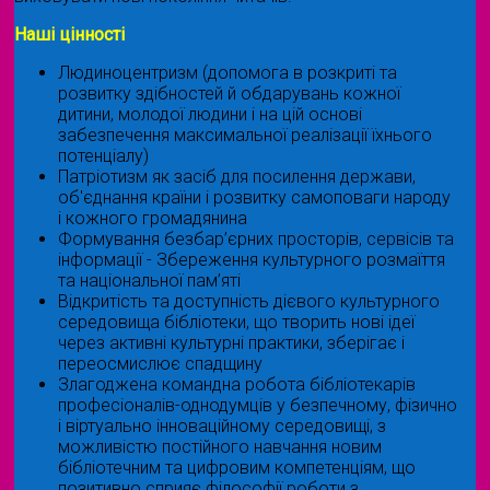
Наші цінності
Людиноцентризм (допомога в розкриті та
розвитку здібностей й обдарувань кожної
дитини, молодої людини і на цій основі
забезпечення максимальної реалізації їхнього
потенціалу)
Патріотизм як засіб для посилення держави,
об'єднання країни і розвитку самоповаги народу
і кожного громадянина
Формування безбар’єрних просторів, сервісів та
інформації - Збереження культурного розмаїття
та національної пам’яті
Відкритість та доступність дієвого культурного
середовища бібліотеки, що творить нові ідеї
через активні культурні практики, зберігає і
переосмислює спадщину
Злагоджена командна робота бібліотекарів
професіоналів-однодумців у безпечному, фізично
і віртуально інноваційному середовищі, з
можливістю постійного навчання новим
бібліотечним та цифровим компетенціям, що
позитивно сприяє філософії роботи з