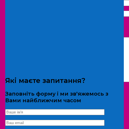
Що бажаєте замовити:
Екскурсія
Локація
Які маєте запитання?
Заповніть форму і ми зв'яжемось з
Вами найближчим часом
*Дані не передаються третім особам
Екскурсія/локація