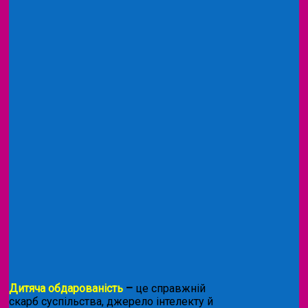
Дитяча обдарованість
–
це справжній
скарб суспільства, джерело інтелекту й