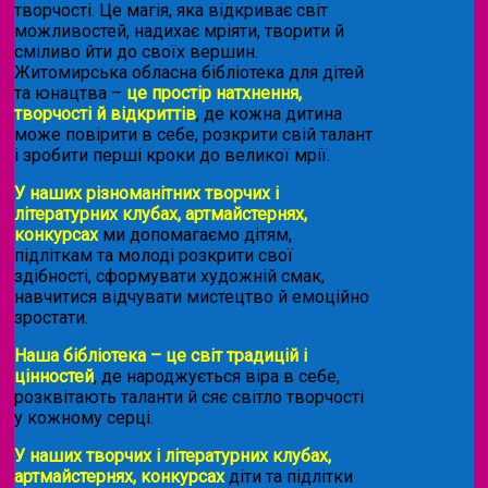
творчості. Це магія, яка відкриває світ
можливостей, надихає мріяти, творити й
сміливо йти до своїх вершин.
Житомирська обласна бібліотека для дітей
та юнацтва –
це простір натхнення,
творчості й відкриттів
, де кожна дитина
може повірити в себе, розкрити свій талант
і зробити перші кроки до великої мрії.
У наших різноманітних творчих і
літературних клубах, артмайстернях,
конкурсах
ми допомагаємо дітям,
підліткам та молоді розкрити свої
здібності, сформувати художній смак,
навчитися відчувати мистецтво й емоційно
зростати.
Наша бібліотека – це світ традицій і
цінностей
, де народжується віра в себе,
розквітають таланти й сяє світло творчості
у кожному серці.
У наших творчих і літературних клубах,
артмайстернях, конкурсах
діти та підлітки