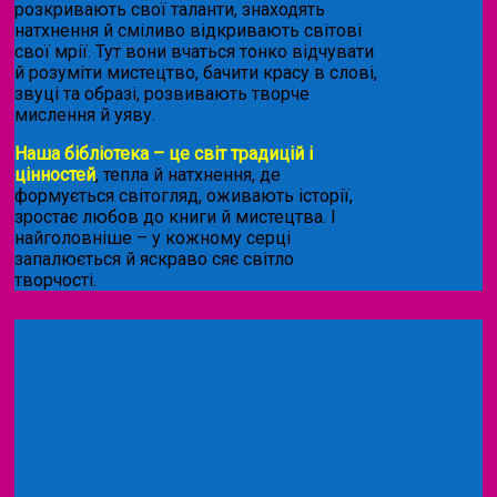
розкривають свої таланти, знаходять
натхнення й сміливо відкривають світові
свої мрії. Тут вони вчаться тонко відчувати
й розуміти мистецтво, бачити красу в слові,
звуці та образі, розвивають творче
мислення й уяву.
Наша бібліотека – це світ традицій і
цінностей
, тепла й натхнення, де
формується світогляд, оживають історії,
зростає любов до книги й мистецтва. І
найголовніше – у кожному серці
запалюється й яскраво сяє світло
творчості.