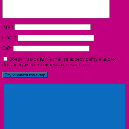
Ім'я
*
Email
*
Сайт
Зберегти моє ім'я, e-mail, та адресу сайту в цьому
браузері для моїх подальших коментарів.