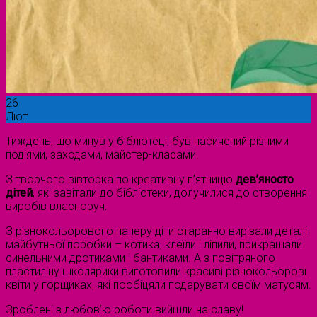
26
Лют
Тиждень, що минув у бібліотеці, був насичений різними
подіями, заходами, майстер-класами.
З творчого вівторка по креативну п’ятницю
дев’яносто
дітей
, які завітали до бібліотеки, долучилися до створення
виробів власноруч.
З різнокольорового паперу діти старанно вирізали деталі
майбутньої поробки – котика, клеїли і ліпили, прикрашали
синельними дротиками і бантиками. А з повітряного
пластиліну школярики виготовили красиві різнокольорові
квіти у горщиках, які пообіцяли подарувати своїм матусям.
Зроблені з любов’ю роботи вийшли на славу!