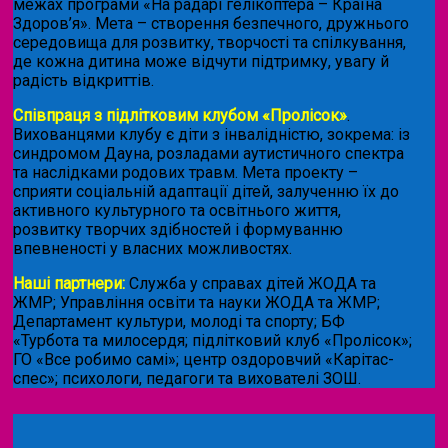
межах програми «На радарі гелікоптера – Країна
Здоров’я». Мета – створення безпечного, дружнього
середовища для розвитку, творчості та спілкування,
де кожна дитина може відчути підтримку, увагу й
радість відкриттів.
Співпраця з підлітковим клубом «Пролісок»
.
Вихованцями клубу є діти з інвалідністю, зокрема: із
синдромом Дауна, розладами аутистичного спектра
та наслідками родових травм. Мета проекту –
сприяти соціальній адаптації дітей, залученню їх до
активного культурного та освітнього життя,
розвитку творчих здібностей і формуванню
впевненості у власних можливостях.
Наші партнери:
Служба у справах дітей ЖОДА та
ЖМР; Управління освіти та науки ЖОДА та ЖМР;
Департамент культури, молоді та спорту; БФ
«Турбота та милосердя; підлітковий клуб «Пролісок»;
ГО «Все робимо самі»; центр оздоровчий «Карітас-
спес»;
психологи, педагоги та вихователі ЗОШ.