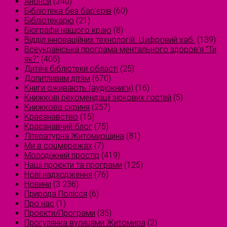
Анонси
(240)
Бібліотека без бар'єрів
(60)
Бібліотекарю
(21)
Біографи нашого краю
(8)
Відділ інноваційних технологій. Цифровий хаб.
(139)
Всеукраїнська програма ментального здоров'я "Ти
як?"
(405)
Дитячі бібліотеки області
(25)
Допитливим дітям
(670)
Книги оживають (аудіокниги)
(16)
Книжкові рекомендації зіркових гостей
(5)
Книжкова скриня
(257)
Краєзнавство
(15)
Краєзнавчий блог
(75)
Літературна Житомирщина
(81)
Ми в соцмережах
(7)
Молодіжний простір
(419)
Наші проєкти та програми
(125)
Нові надходження
(76)
Новини
(3 236)
Природа Полісся
(6)
Про нас
(1)
Проєкти/Програми
(35)
Прогулянка вулицями Житомира
(2)